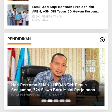
Meski Ada Sapi Bantuan Presiden dari
APBN, ASN OKI Tebar 60 Hewan Kurban
Tanpa Gunakan APBD
Di OKI, PEMERINTAHAN
Mei 27, 2026
PENDIDIKAN
Hari Pertama SMAN 1 MERANGIN: Penuh
P
t
Senyuman, 324 Siswa Baru Mulai Perjalanan
In
Baru
T
Di JAMBI, PENDIDIKAN
|
Juli 13, 2026
Di