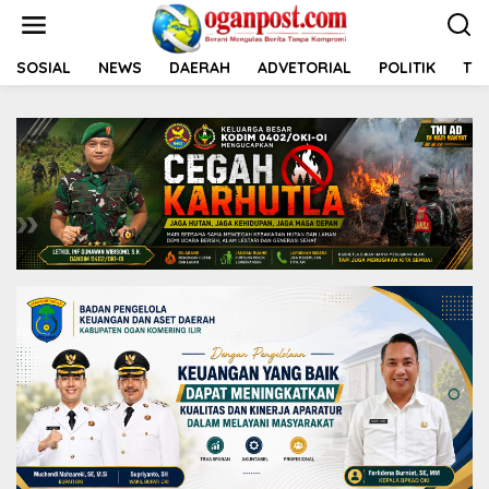
L
e
w
a
SOSIAL
NEWS
DAERAH
ADVETORIAL
POLITIK
TNI
t
i
k
e
k
o
n
t
e
n