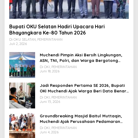
Bupati OKU Selatan Hadiri Upacara Hari
Bhayangkara Ke-80 Tahun 2026
Di OKU SELATAN, PEMERINTAHAN
Juli 2, 2026
Muchendi Pimpin Aksi Bersih Lingkungan,
ASN, TNI, Polri, dan Warga Bergotong
Royong
Di OKI, PEMERINTAHAN
Juni 18, 2026
Jadi Responden Pertama SE 2026, Bupati
OKI Muchendi Ajak Warga Beri Data Benar
ke Petugas BPS
Di OKI, PEMERINTAHAN
Juni 15, 2026
Groundbreaking Masjid Baitul Muttaqin,
Muchendi Ajak Perusahaan Pedamaran
Timur Turut Bantu
Di OKI, PEMERINTAHAN
Juni 4, 2026