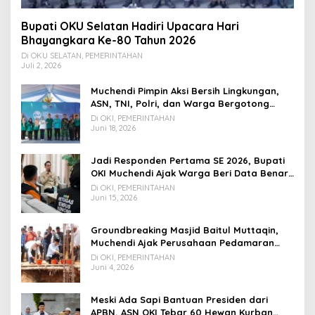
Bupati OKU Selatan Hadiri Upacara Hari
Bhayangkara Ke-80 Tahun 2026
Di OKU SELATAN, PEMERINTAHAN
Juli 2, 2026
Muchendi Pimpin Aksi Bersih Lingkungan,
ASN, TNI, Polri, dan Warga Bergotong
Royong
Di OKI, PEMERINTAHAN
Juni 18, 2026
Jadi Responden Pertama SE 2026, Bupati
OKI Muchendi Ajak Warga Beri Data Benar
ke Petugas BPS
Di OKI, PEMERINTAHAN
Juni 15, 2026
Groundbreaking Masjid Baitul Muttaqin,
Muchendi Ajak Perusahaan Pedamaran
Timur Turut Bantu
Di OKI, PEMERINTAHAN
Juni 4, 2026
Meski Ada Sapi Bantuan Presiden dari
APBN, ASN OKI Tebar 60 Hewan Kurban