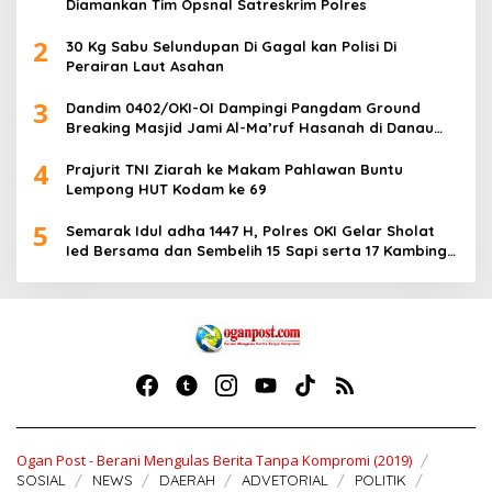
Diamankan Tim Opsnal Satreskrim Polres
2
30 Kg Sabu Selundupan Di Gagal kan Polisi Di
Perairan Laut Asahan
3
Dandim 0402/OKI-OI Dampingi Pangdam Ground
Breaking Masjid Jami Al-Ma’ruf Hasanah di Danau
Biru Ogan Ilir
4
Prajurit TNI Ziarah ke Makam Pahlawan Buntu
Lempong HUT Kodam ke 69
5
Semarak Idul adha 1447 H, Polres OKI Gelar Sholat
Ied Bersama dan Sembelih 15 Sapi serta 17 Kambing
Kurban
Ogan Post - Berani Mengulas Berita Tanpa Kompromi (2019)
SOSIAL
NEWS
DAERAH
ADVETORIAL
POLITIK