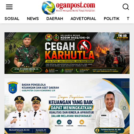
L
e
w
a
SOSIAL
NEWS
DAERAH
ADVETORIAL
POLITIK
TNI
t
i
k
e
k
o
n
t
e
n