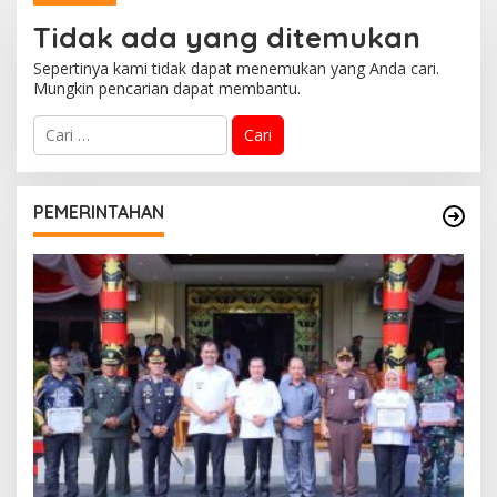
Kolaborasi Dengan
Bersama BNPB
Tidak ada yang ditemukan
Pemprov Sumsel
Sepertinya kami tidak dapat menemukan yang Anda cari.
Mungkin pencarian dapat membantu.
C
a
r
i
u
PEMERINTAHAN
n
t
u
k
: