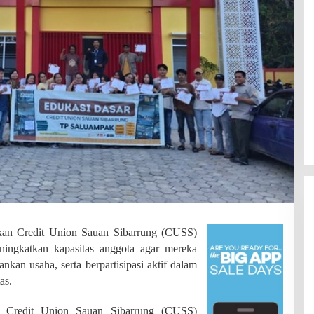
an Credit Union Sauan Sibarrung (CUSS)
ningkatkan kapasitas anggota agar mereka
an usaha, serta berpartisipasi aktif dalam
as.
SDN 002 Bangko Raih Prestasi
Gemilang di Lomba Bertutur,
n Credit Union Sauan Sibarrung (CUSS)
Wakili Merangin ke Tingkat