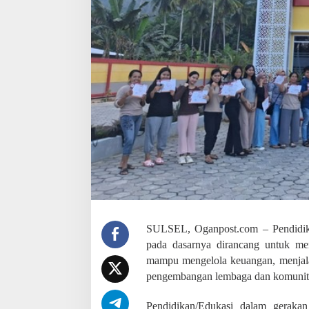
K
e
u
a
n
g
a
n
,
I
n
i
P
i
l
a
r
C
r
SULSEL, Oganpost.com – Pendidik
e
pada dasarnya dirancang untuk me
d
mampu mengelola keuangan, menjalank
i
t
pengembangan lembaga dan komunit
U
n
Pendidikan/Edukasi dalam geraka