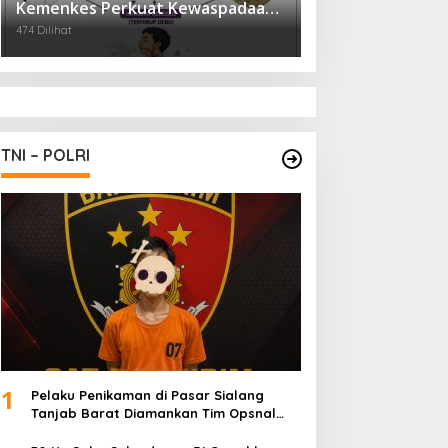
Kemenkes Perkuat Kewaspadaan
Virus Hanta
474 Dilihat
TNI – POLRI
1
Pelaku Penikaman di Pasar Sialang
Tanjab Barat Diamankan Tim Opsnal
Satreskrim Polres