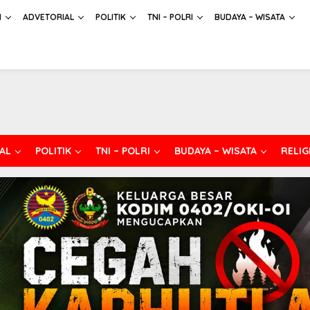
H
ADVETORIAL
POLITIK
TNI – POLRI
BUDAYA – WISATA
AL
POLITIK
TNI – POLRI
BUDAYA – WISATA
RELIG