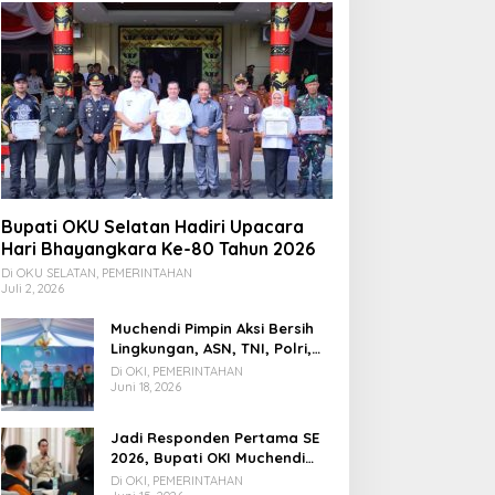
Bupati OKU Selatan Hadiri Upacara
Hari Bhayangkara Ke-80 Tahun 2026
Di OKU SELATAN, PEMERINTAHAN
Juli 2, 2026
Muchendi Pimpin Aksi Bersih
Lingkungan, ASN, TNI, Polri,
dan Warga Bergotong
Di OKI, PEMERINTAHAN
Royong
Juni 18, 2026
Jadi Responden Pertama SE
2026, Bupati OKI Muchendi
Ajak Warga Beri Data Benar
Di OKI, PEMERINTAHAN