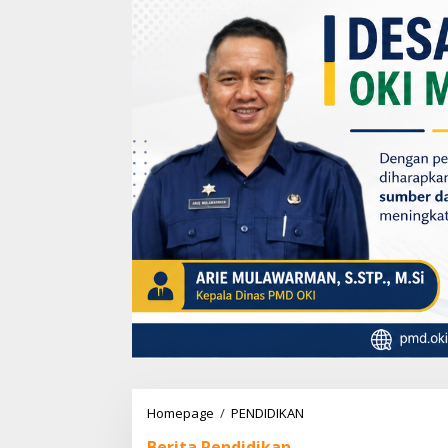
Homepage
/
PENDIDIKAN
P
e
Berita Pendidikan