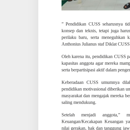
a
t
P
e
l
” Pendidikan CUSS seharusnya ti
a
konsep dan teknis, tetapi juga ha
y
perilaku baru, serta meneguhkan k
a
n
Anthonius Julianus staf Diklat CUSS
a
n
Oleh karena itu, pendidikan CUSS p
kapasitas anggota agar mereka mam
serta berpartisipasi aktif dalam pe
Keberadaan CUSS umumnya dilaks
pendidikan motivasional diberikan
masyarakat dan mengajak mereka ber
saling mendukung.
Setelah menjadi anggota,” me
Keuangan/Kecakapan Keuangan yan
nilai gerakan, hak dan tanggung jaw