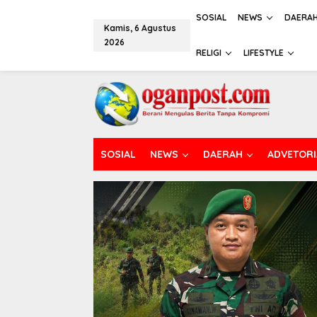
L
e
SOSIAL
NEWS
DAERA
Kamis, 6 Agustus
w
2026
a
RELIGI
LIFESTYLE
t
i
k
e
k
o
n
t
SOSIAL
NEWS
DAERAH
ADVETORI
e
n