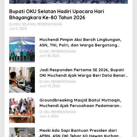
Bupati OKU Selatan Hadiri Upacara Hari
Bhayangkara Ke-80 Tahun 2026
Di OKU SELATAN, PEMERINTAHAN
Juli 2, 2026
Muchendi Pimpin Aksi Bersih Lingkungan,
ASN, TNI, Polri, dan Warga Bergotong
Royong
Di OKI, PEMERINTAHAN
Juni 18, 2026
Jadi Responden Pertama SE 2026, Bupati
OKI Muchendi Ajak Warga Beri Data Benar
ke Petugas BPS
Di OKI, PEMERINTAHAN
Juni 15, 2026
Groundbreaking Masjid Baitul Muttaqin,
Muchendi Ajak Perusahaan Pedamaran
Timur Turut Bantu
Di OKI, PEMERINTAHAN
Juni 4, 2026
Meski Ada Sapi Bantuan Presiden dari
APBN, ASN OKI Tebar 60 Hewan Kurban