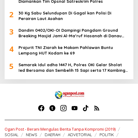
Diamankan Tim Opsnal Satreskrim Polres
2
30 Kg Sabu Selundupan Di Gagal kan Polisi Di
Perairan Laut Asahan
3
Dandim 0402/OKI-OI Dampingi Pangdam Ground
Breaking Masjid Jami Al-Ma’ruf Hasanah di Danau
Biru Ogan Ilir
4
Prajurit TNI Ziarah ke Makam Pahlawan Buntu
Lempong HUT Kodam ke 69
5
Semarak Idul adha 1447 H, Polres OKI Gelar Sholat
Ied Bersama dan Sembelih 15 Sapi serta 17 Kambing
Kurban
Ogan Post - Berani Mengulas Berita Tanpa Kompromi (2019)
SOSIAL
NEWS
DAERAH
ADVETORIAL
POLITIK