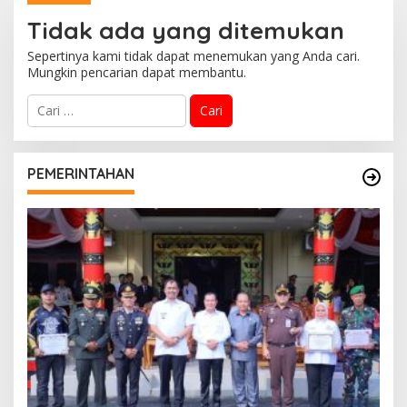
Kolaborasi Dengan
Bersama BNPB
Tidak ada yang ditemukan
Pemprov Sumsel
Sepertinya kami tidak dapat menemukan yang Anda cari.
Mungkin pencarian dapat membantu.
C
a
r
i
u
PEMERINTAHAN
n
t
u
k
: