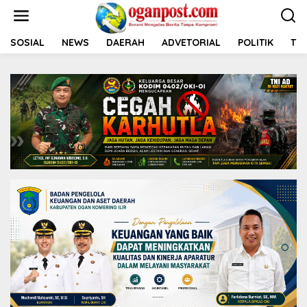
L
e
w
a
SOSIAL
NEWS
DAERAH
ADVETORIAL
POLITIK
TNI
t
i
k
e
k
o
n
t
e
n