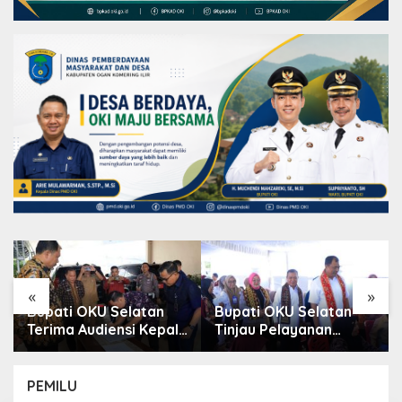
«
»
Bupati OKU Selatan
Bupati OKU Selatan
Terima Audiensi Kepala
Tinjau Pelayanan
Samsat, Perkuat
Kesehatan Gratis Di
Sinergi Tingkatkan
Puskesmas Buay
Pendapatan Daerah
Rawan, Wujud Nyata
PEMILU
Kepedulian