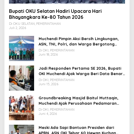
Bupati OKU Selatan Hadiri Upacara Hari
Bhayangkara Ke-80 Tahun 2026
Di OKU SELATAN, PEMERINTAHAN
Juli 2, 2026
Muchendi Pimpin Aksi Bersih Lingkungan,
ASN, TNI, Polri, dan Warga Bergotong
Royong
Di OKI, PEMERINTAHAN
Juni 18, 2026
Jadi Responden Pertama SE 2026, Bupati
OKI Muchendi Ajak Warga Beri Data Benar
ke Petugas BPS
Di OKI, PEMERINTAHAN
Juni 15, 2026
Groundbreaking Masjid Baitul Muttaqin,
Muchendi Ajak Perusahaan Pedamaran
Timur Turut Bantu
Di OKI, PEMERINTAHAN
Juni 4, 2026
Meski Ada Sapi Bantuan Presiden dari
APBN, ASN OKI Tebar 60 Hewan Kurban