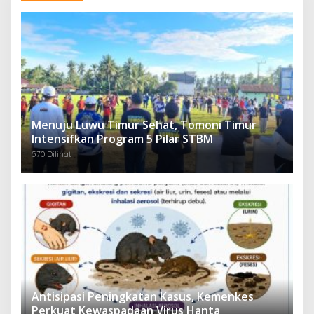
Menuju Luwu Timur Sehat, Tomoni Timur
Intensifkan Program 5 Pilar STBM
570 Dilihat
Antisipasi Peningkatan Kasus, Kemenkes
Perkuat Kewaspadaan Virus Hanta