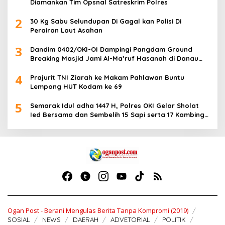
Diamankan Tim Opsnal Satreskrim Polres
2
30 Kg Sabu Selundupan Di Gagal kan Polisi Di
Perairan Laut Asahan
3
Dandim 0402/OKI-OI Dampingi Pangdam Ground
Breaking Masjid Jami Al-Ma’ruf Hasanah di Danau
Biru Ogan Ilir
4
Prajurit TNI Ziarah ke Makam Pahlawan Buntu
Lempong HUT Kodam ke 69
5
Semarak Idul adha 1447 H, Polres OKI Gelar Sholat
Ied Bersama dan Sembelih 15 Sapi serta 17 Kambing
Kurban
Ogan Post - Berani Mengulas Berita Tanpa Kompromi (2019)
SOSIAL
NEWS
DAERAH
ADVETORIAL
POLITIK