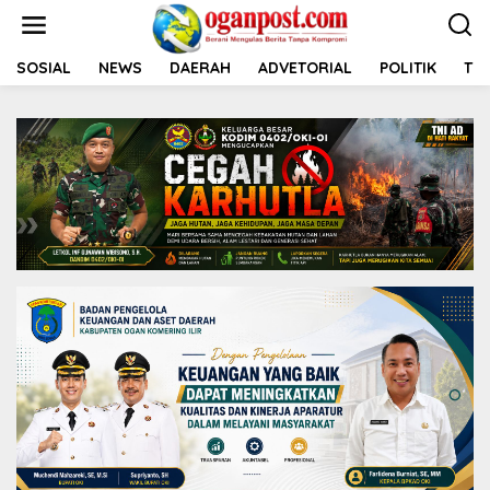
L
e
w
a
SOSIAL
NEWS
DAERAH
ADVETORIAL
POLITIK
TNI
t
i
k
e
k
o
n
t
e
n