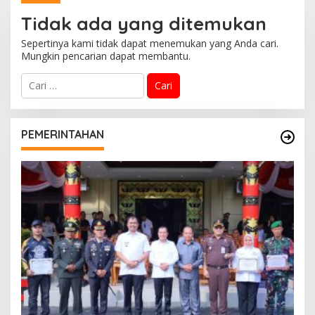
Pemerintah Kepada
Tidak ada yang ditemukan
Masyarakat
Sepertinya kami tidak dapat menemukan yang Anda cari.
Mungkin pencarian dapat membantu.
C
a
r
i
u
PEMERINTAHAN
n
t
u
k
: