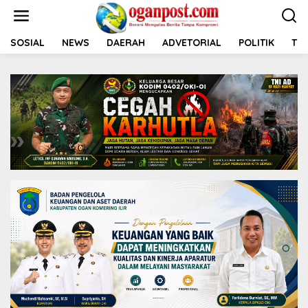
L
e
w
a
SOSIAL
NEWS
DAERAH
ADVETORIAL
POLITIK
TNI
t
i
k
e
k
o
n
t
e
n