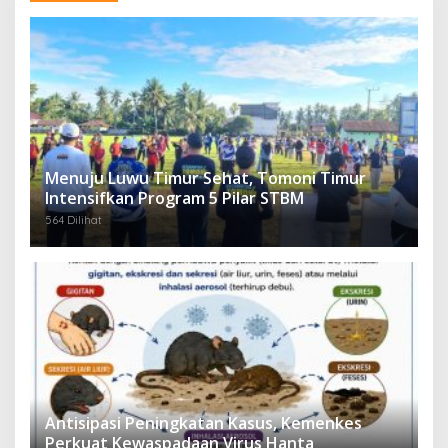
Menuju Luwu Timur Sehat, Tomoni Timur
Intensifkan Program 5 Pilar STBM
564 Dilihat
Antisipasi Peningkatan Kasus, Kemenkes
Perkuat Kewaspadaan Virus Hanta