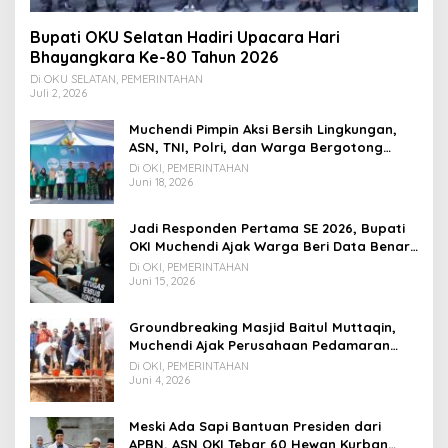
Bupati OKU Selatan Hadiri Upacara Hari
Bhayangkara Ke-80 Tahun 2026
Di OKU SELATAN, PEMERINTAHAN
Juli 2, 2026
Muchendi Pimpin Aksi Bersih Lingkungan,
ASN, TNI, Polri, dan Warga Bergotong
Royong
Di OKI, PEMERINTAHAN
Juni 18, 2026
Jadi Responden Pertama SE 2026, Bupati
OKI Muchendi Ajak Warga Beri Data Benar
ke Petugas BPS
Di OKI, PEMERINTAHAN
Juni 15, 2026
Groundbreaking Masjid Baitul Muttaqin,
Muchendi Ajak Perusahaan Pedamaran
Timur Turut Bantu
Di OKI, PEMERINTAHAN
Juni 4, 2026
Meski Ada Sapi Bantuan Presiden dari
APBN, ASN OKI Tebar 60 Hewan Kurban