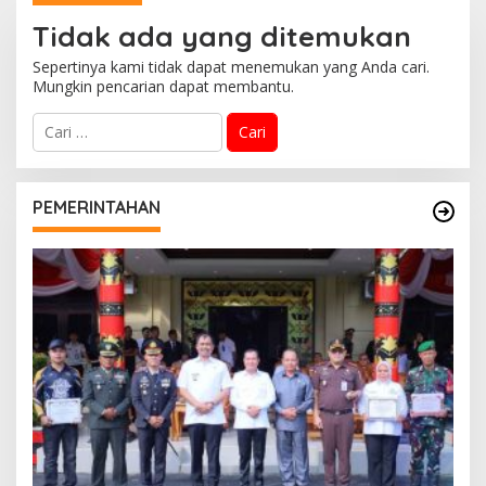
Kolaborasi Dengan
Bersama BNPB
Tidak ada yang ditemukan
Pemprov Sumsel
Sepertinya kami tidak dapat menemukan yang Anda cari.
Mungkin pencarian dapat membantu.
C
a
r
i
u
PEMERINTAHAN
n
t
u
k
: