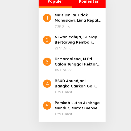
Populer
Komentar
Miris Dinilai Tidak
1
Manusiawi, Lima Kepala
Sekolah Tabir
3139 Dilihat
Dipindahkan ke
Jangkat, dan Tiga
Nilwan Yahya, SE Siap
2
Lainnya Nonjob
Bertarung Kembali
Rebut Kursi Bupati
2277 Dilihat
Merangin di Pilbup 2031
Dr.Mardalena, M.Pd
3
Calon Tunggal Rektor
Universitas Merangin,
1923 Dilihat
Siap Bawa Kampus
Menuju Puncak Prestasi
RSUD Abundjani
4
Bangko Cairkan Gaji
P3K Paruh Waktu, Minta
1875 Dilihat
Bupati Segera Lantik
Direktur Definitif
Pemkab Lutra Akhirnya
5
Mundur, Mutasi Kepsek
dan Pengawas yang
1825 Dilihat
Bermasalah Dibatalkan