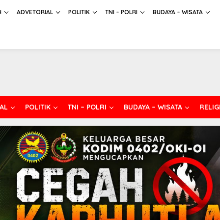
H
ADVETORIAL
POLITIK
TNI – POLRI
BUDAYA – WISATA
AL
POLITIK
TNI – POLRI
BUDAYA – WISATA
RELIG