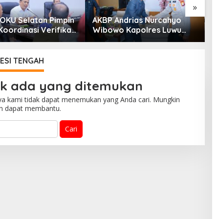
»
 OKU Selatan Pimpin
AKBP Andrias Nurcahyo
D
oordinasi Verifikasi
Wibowo Kapolres Luwu
D
han Rehabilitasi Dan
Kunjungi DPRD, Jalin
K
truksi
Silaturahmi Bangun Sinergi
y
bencana Bersama
M
ESI TENGAH
ak ada yang ditemukan
ya kami tidak dapat menemukan yang Anda cari. Mungkin
an dapat membantu.