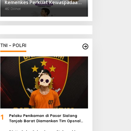
Kemenkes Perkuat Kewaspadaan
Virus Hanta
482 Dilihat
TNI – POLRI
1
Pelaku Penikaman di Pasar Sialang
Tanjab Barat Diamankan Tim Opsnal
Satreskrim Polres