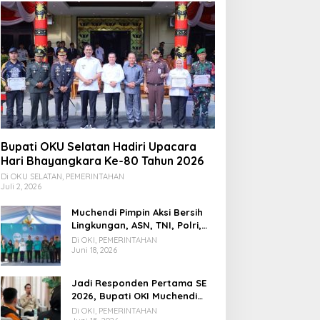
esa Pedamaran III Jadi
Bupati OKU Selatan Tinjau
esa Pertama di
Pelayanan Kesehatan
ecamatan Pedamaran
Gratis Di Puskesmas Buay
ang Diverifikasi Tim
Rawan, Wujud Nyata
onev Tahun 2026
Kepedulian Pemerintah
Kepada Masyarakat
Bupati OKU Selatan Hadiri Upacara
Hari Bhayangkara Ke-80 Tahun 2026
Di OKU SELATAN, PEMERINTAHAN
Juli 2, 2026
Muchendi Pimpin Aksi Bersih
Lingkungan, ASN, TNI, Polri,
dan Warga Bergotong
Di OKI, PEMERINTAHAN
Royong
Juni 18, 2026
Jadi Responden Pertama SE
2026, Bupati OKI Muchendi
Ajak Warga Beri Data Benar
Di OKI, PEMERINTAHAN