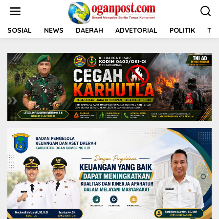
L
e
w
a
SOSIAL
NEWS
DAERAH
ADVETORIAL
POLITIK
TNI
t
i
k
e
k
o
n
t
e
n