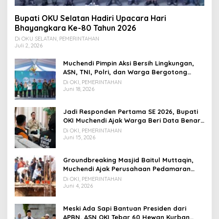
Bupati OKU Selatan Hadiri Upacara Hari
Bhayangkara Ke-80 Tahun 2026
Di OKU SELATAN, PEMERINTAHAN
Juli 2, 2026
Muchendi Pimpin Aksi Bersih Lingkungan,
ASN, TNI, Polri, dan Warga Bergotong
Royong
Di OKI, PEMERINTAHAN
Juni 18, 2026
Jadi Responden Pertama SE 2026, Bupati
OKI Muchendi Ajak Warga Beri Data Benar
ke Petugas BPS
Di OKI, PEMERINTAHAN
Juni 15, 2026
Groundbreaking Masjid Baitul Muttaqin,
Muchendi Ajak Perusahaan Pedamaran
Timur Turut Bantu
Di OKI, PEMERINTAHAN
Juni 4, 2026
Meski Ada Sapi Bantuan Presiden dari
APBN, ASN OKI Tebar 60 Hewan Kurban