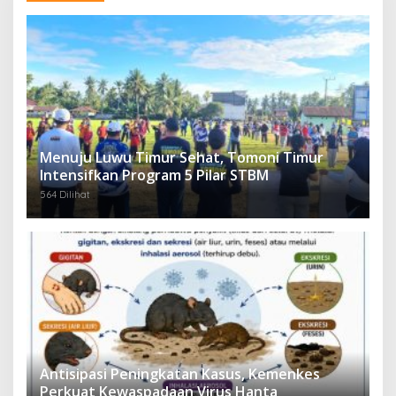
Menuju Luwu Timur Sehat, Tomoni Timur
Intensifkan Program 5 Pilar STBM
564 Dilihat
Antisipasi Peningkatan Kasus, Kemenkes
Perkuat Kewaspadaan Virus Hanta