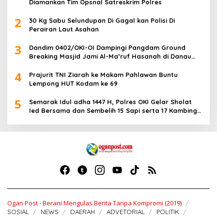
Diamankan Tim Opsnal Satreskrim Polres
2
30 Kg Sabu Selundupan Di Gagal kan Polisi Di
Perairan Laut Asahan
3
Dandim 0402/OKI-OI Dampingi Pangdam Ground
Breaking Masjid Jami Al-Ma’ruf Hasanah di Danau
Biru Ogan Ilir
4
Prajurit TNI Ziarah ke Makam Pahlawan Buntu
Lempong HUT Kodam ke 69
5
Semarak Idul adha 1447 H, Polres OKI Gelar Sholat
Ied Bersama dan Sembelih 15 Sapi serta 17 Kambing
Kurban
Ogan Post - Berani Mengulas Berita Tanpa Kompromi (2019)
SOSIAL
NEWS
DAERAH
ADVETORIAL
POLITIK