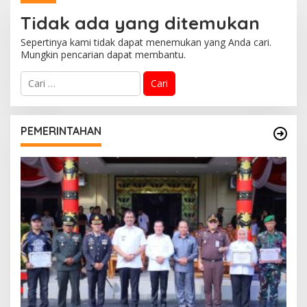
Bersama BNPB
Tidak ada yang ditemukan
Sepertinya kami tidak dapat menemukan yang Anda cari.
Mungkin pencarian dapat membantu.
C
a
r
i
u
PEMERINTAHAN
n
t
u
k
: