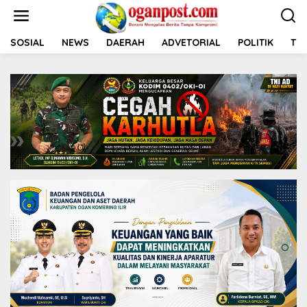
L
e
w
a
SOSIAL
NEWS
DAERAH
ADVETORIAL
POLITIK
TNI
t
i
k
e
k
o
n
t
e
n