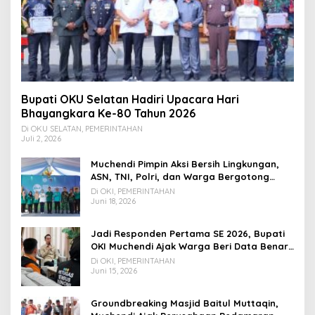
Bupati OKU Selatan Hadiri Upacara Hari
Bhayangkara Ke-80 Tahun 2026
Di OKU SELATAN, PEMERINTAHAN
Juli 2, 2026
Muchendi Pimpin Aksi Bersih Lingkungan,
ASN, TNI, Polri, dan Warga Bergotong
Royong
Di OKI, PEMERINTAHAN
Juni 18, 2026
Jadi Responden Pertama SE 2026, Bupati
OKI Muchendi Ajak Warga Beri Data Benar
ke Petugas BPS
Di OKI, PEMERINTAHAN
Juni 15, 2026
Groundbreaking Masjid Baitul Muttaqin,