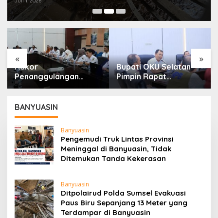
Juli 1, 2026
«
»
Rakor
Bupati OKU Selatan
Penanggulangan
Pimpin Rapat
Kemiskinan Dan
Koordinasi Verifikasi
Program 3 Juta
Kebutuhan Rehabilitasi
Rumah, Pemkab OKU
Dan Rekonstruksi
BANYUASIN
Selatan Perkuat
Pascabencana
Kolaborasi Dengan
Bersama BNPB
Banyuasin
Pemprov Sumsel
Pengemudi Truk Lintas Provinsi
Meninggal di Banyuasin, Tidak
Ditemukan Tanda Kekerasan
Banyuasin
Ditpolairud Polda Sumsel Evakuasi
Paus Biru Sepanjang 13 Meter yang
Terdampar di Banyuasin