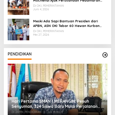
Muchendi Ajak Perusahaan Pedamaran
Timur Turut Bantu
Di OKI, PEMERINTAHAN
Juni 4, 2026
Meski Ada Sapi Bantuan Presiden dari
APBN, ASN OKI Tebar 60 Hewan Kurban
Tanpa Gunakan APBD
Di OKI, PEMERINTAHAN
Mei 27, 2026
PENDIDIKAN
Hari Pertama SMAN 1 MERANGIN: Penuh
P
t
Senyuman, 324 Siswa Baru Mulai Perjalanan
In
Baru
T
Di JAMBI, PENDIDIKAN
|
Juli 13, 2026
Di