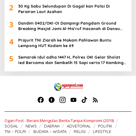
2
30 Kg Sabu Selundupan Di Gagal kan Polisi Di
Perairan Laut Asahan
3
Dandim 0402/OKI-OI Dampingi Pangdam Ground
Breaking Masjid Jami Al-Ma’ruf Hasanah di Danau
Biru Ogan Ilir
4
Prajurit TNI Ziarah ke Makam Pahlawan Buntu
Lempong HUT Kodam ke 69
5
Semarak Idul adha 1447 H, Polres OKI Gelar Sholat
Ied Bersama dan Sembelih 15 Sapi serta 17 Kambing
Kurban
Ogan Post - Berani Mengulas Berita Tanpa Kompromi (2019)
SOSIAL
NEWS
DAERAH
ADVETORIAL
POLITIK
TNI – POLRI
BUDAYA – WISATA
RELIGI
LIFESTYLE