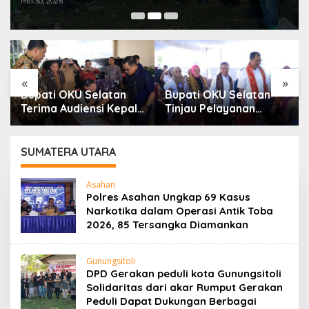
Mei 30, 2026
«
»
Bupati OKU Selatan
Bupati OKU Selatan
Terima Audiensi Kepala
Tinjau Pelayanan
Samsat, Perkuat
Kesehatan Gratis Di
Sinergi Tingkatkan
Puskesmas Buay
Pendapatan Daerah
Rawan, Wujud Nyata
SUMATERA UTARA
Kepedulian
Pemerintah Kepada
Asahan
Masyarakat
Polres Asahan Ungkap 69 Kasus
Narkotika dalam Operasi Antik Toba
2026, 85 Tersangka Diamankan
Gunungsitoli
DPD Gerakan peduli kota Gunungsitoli
Solidaritas dari akar Rumput Gerakan
Peduli Dapat Dukungan Berbagai