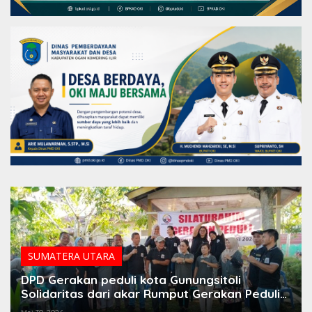
SUMATERA UTARA
DPD Gerakan peduli kota Gunungsitoli
Solidaritas dari akar Rumput Gerakan Peduli
Dapat Dukungan Berbagai Tokoh