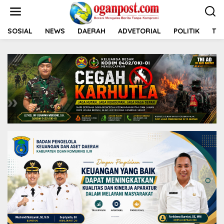
L
e
w
a
SOSIAL
NEWS
DAERAH
ADVETORIAL
POLITIK
TNI
t
i
k
e
k
o
n
t
e
n