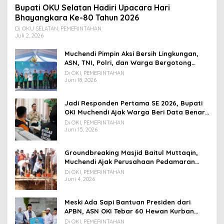
Bupati OKU Selatan Hadiri Upacara Hari
Bhayangkara Ke-80 Tahun 2026
Di OKU SELATAN, PEMERINTAHAN
Juli 2, 2026
Muchendi Pimpin Aksi Bersih Lingkungan,
ASN, TNI, Polri, dan Warga Bergotong
Royong
Di OKI, PEMERINTAHAN
Juni 18, 2026
Jadi Responden Pertama SE 2026, Bupati
OKI Muchendi Ajak Warga Beri Data Benar
ke Petugas BPS
Di OKI, PEMERINTAHAN
Juni 15, 2026
Groundbreaking Masjid Baitul Muttaqin,
Muchendi Ajak Perusahaan Pedamaran
Timur Turut Bantu
Di OKI, PEMERINTAHAN
Juni 4, 2026
Meski Ada Sapi Bantuan Presiden dari
APBN, ASN OKI Tebar 60 Hewan Kurban
Tanpa Gunakan APBD
Di OKI, PEMERINTAHAN