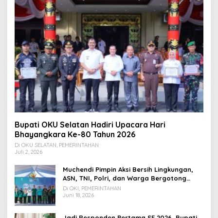
Bupati OKU Selatan Hadiri Upacara Hari
Bhayangkara Ke-80 Tahun 2026
Di OKU SELATAN, PEMERINTAHAN
Juli 2, 2026
Muchendi Pimpin Aksi Bersih Lingkungan,
ASN, TNI, Polri, dan Warga Bergotong
Royong
Di OKI, PEMERINTAHAN
Juni 18, 2026
Jadi Responden Pertama SE 2026, Bupati