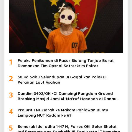
1
Pelaku Penikaman di Pasar Sialang Tanjab Barat
Diamankan Tim Opsnal Satreskrim Polres
2
30 Kg Sabu Selundupan Di Gagal kan Polisi Di
Perairan Laut Asahan
3
Dandim 0402/OKI-OI Dampingi Pangdam Ground
Breaking Masjid Jami Al-Ma’ruf Hasanah di Danau
Biru Ogan Ilir
4
Prajurit TNI Ziarah ke Makam Pahlawan Buntu
Lempong HUT Kodam ke 69
5
Semarak Idul adha 1447 H, Polres OKI Gelar Sholat
Ied Bersama dan Sembelih 15 Sapi serta 17 Kambing