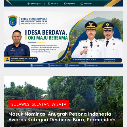
SULAWESI SELATAN
,
WISATA
Masuk Nominasi Anugrah Pesona Indonesia
Awards Kategori Destinasi Baru, Permandian
Air Panas Bumi Pincara