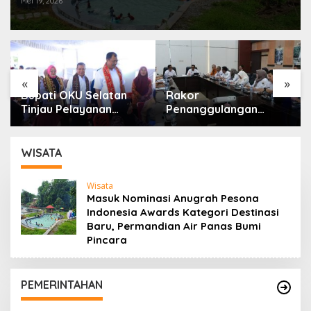
Mei 19, 2026
«
»
Bupati OKU Selatan
Rakor
Tinjau Pelayanan
Penanggulangan
Kesehatan Gratis Di
Kemiskinan Dan
Puskesmas Buay
Program 3 Juta
Rawan, Wujud Nyata
Rumah, Pemkab OKU
WISATA
Kepedulian
Selatan Perkuat
Pemerintah Kepada
Kolaborasi Dengan
Wisata
Masyarakat
Pemprov Sumsel
Masuk Nominasi Anugrah Pesona
Indonesia Awards Kategori Destinasi
Baru, Permandian Air Panas Bumi
Pincara
PEMERINTAHAN