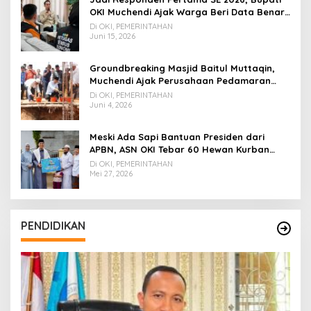
OKI Muchendi Ajak Warga Beri Data Benar
ke Petugas BPS
Di OKI, PEMERINTAHAN
Juni 15, 2026
Groundbreaking Masjid Baitul Muttaqin,
Muchendi Ajak Perusahaan Pedamaran
Timur Turut Bantu
Di OKI, PEMERINTAHAN
Juni 4, 2026
Meski Ada Sapi Bantuan Presiden dari
APBN, ASN OKI Tebar 60 Hewan Kurban
Tanpa Gunakan APBD
Di OKI, PEMERINTAHAN
Mei 27, 2026
PENDIDIKAN