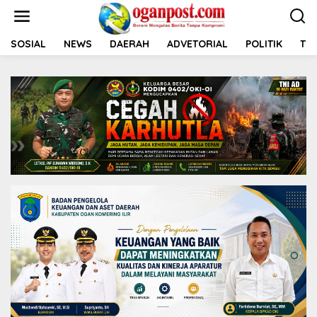
L
e
w
a
SOSIAL
NEWS
DAERAH
ADVETORIAL
POLITIK
TNI
t
i
k
e
k
o
n
t
e
n