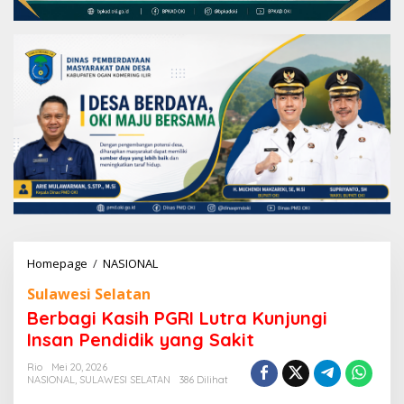
Homepage
/
NASIONAL
B
e
Sulawesi Selatan
r
b
Berbagi Kasih PGRI Lutra Kunjungi
a
Insan Pendidik yang Sakit
g
i
Rio
Mei 20, 2026
K
NASIONAL
,
SULAWESI SELATAN
386 Dilihat
a