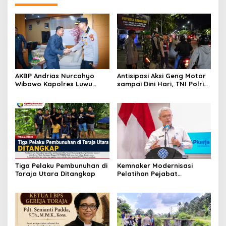
AKBP Andrias Nurcahyo
Antisipasi Aksi Geng Motor
Wibowo Kapolres Luwu
sampai Dini Hari, TNI Polri
Kunjungi DPRD, Jalin
dan Pemerintah Patroli
Silaturahmi Bangun Sinergi
Gabungan
Tiga Pelaku Pembunuhan di
Kemnaker Modernisasi
Toraja Utara Ditangkap
Pelatihan Pejabat
Fungsional untuk Perkuat
Layanan Ketenagakerjaan