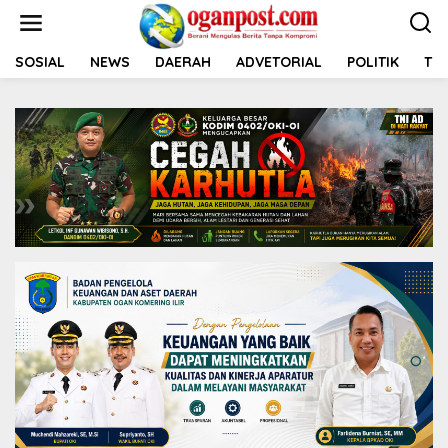
L
e
w
a
SOSIAL
NEWS
DAERAH
ADVETORIAL
POLITIK
TNI
t
i
k
e
k
o
n
t
e
n