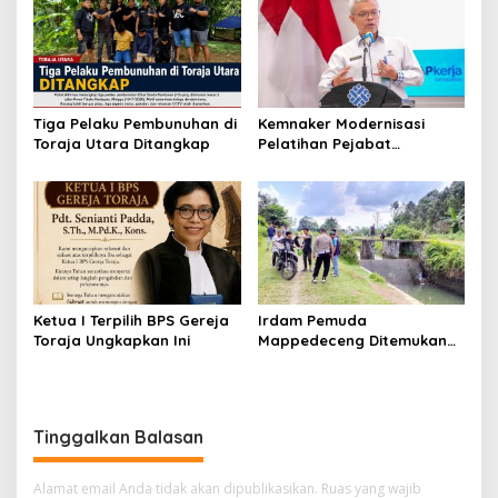
Tiga Pelaku Pembunuhan di
Kemnaker Modernisasi
Toraja Utara Ditangkap
Pelatihan Pejabat
Fungsional untuk Perkuat
Layanan Ketenagakerjaan
Ketua I Terpilih BPS Gereja
Irdam Pemuda
Toraja Ungkapkan Ini
Mappedeceng Ditemukan
Meninggal di Saluran Irigasi
Tinggalkan Balasan
Alamat email Anda tidak akan dipublikasikan.
Ruas yang wajib