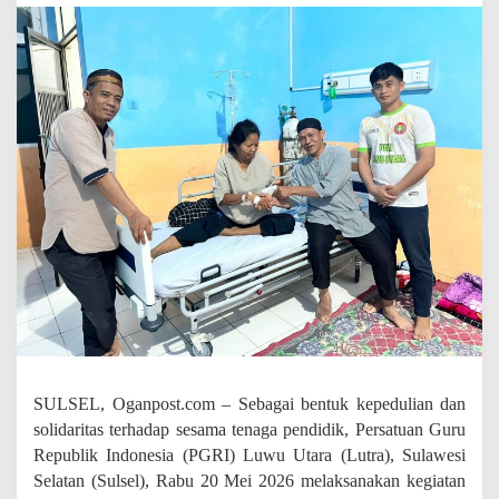
s
i
h
P
G
R
I
L
u
t
r
a
K
u
n
j
u
n
g
i
SULSEL, Oganpost.com – Sebagai bentuk kepedulian dan
I
n
solidaritas terhadap sesama tenaga pendidik, Persatuan Guru
s
Republik Indonesia (PGRI) Luwu Utara (Lutra), Sulawesi
a
Selatan (Sulsel), Rabu 20 Mei 2026 melaksanakan kegiatan
n