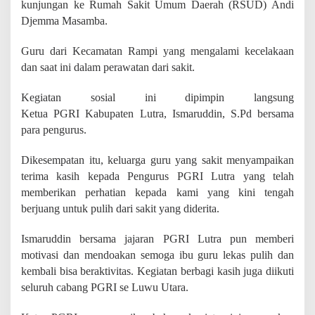
kunjungan ke Rumah Sakit Umum Daerah (RSUD) Andi
P
e
Djemma Masamba.
n
d
Guru dari Kecamatan Rampi yang mengalami kecelakaan
i
dan saat ini dalam perawatan dari sakit.
d
i
k
Kegiatan sosial ini dipimpin langsung
y
Ketua PGRI Kabupaten Lutra, Ismaruddin, S.Pd bersama
a
para pengurus.
n
g
S
Dikesempatan itu, keluarga guru yang sakit menyampaikan
a
terima kasih kepada Pengurus PGRI Lutra yang telah
k
memberikan perhatian kepada kami yang kini tengah
i
t
berjuang untuk pulih dari sakit yang diderita.
Ismaruddin bersama jajaran PGRI Lutra pun memberi
motivasi dan mendoakan semoga ibu guru lekas pulih dan
kembali bisa beraktivitas. Kegiatan berbagi kasih juga diikuti
seluruh cabang PGRI se Luwu Utara.