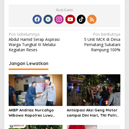
Ikuti Kami
N
Pos sebelumnya
Pos berikutnya
Abdul Hamid Serap Aspirasi
5 Unit MCK di Desa
a
Warga Tungkal III Melalui
Pematang Sukatani
v
Kegiatan Reses
Rampung 100%
i
Jangan Lewatkan
g
a
s
i
p
o
AKBP Andrias Nurcahyo
Antisipasi Aksi Geng Motor
s
Wibowo Kapolres Luwu
sampai Dini Hari, TNI Polri
Kunjungi DPRD, Jalin
dan Pemerintah Patroli
Silaturahmi Bangun Sinergi
Gabungan