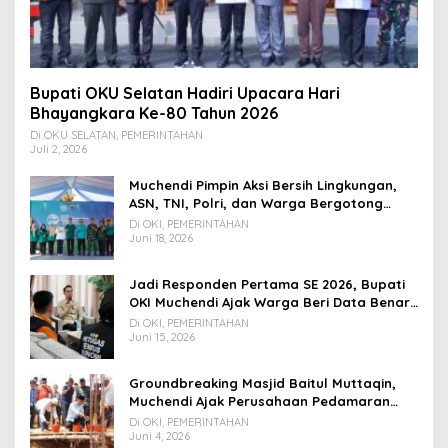
Bupati OKU Selatan Hadiri Upacara Hari
Bhayangkara Ke-80 Tahun 2026
Di OKU SELATAN, PEMERINTAHAN
Juli 2, 2026
Muchendi Pimpin Aksi Bersih Lingkungan,
ASN, TNI, Polri, dan Warga Bergotong
Royong
Di OKI, PEMERINTAHAN
Juni 18, 2026
Jadi Responden Pertama SE 2026, Bupati
OKI Muchendi Ajak Warga Beri Data Benar
ke Petugas BPS
Di OKI, PEMERINTAHAN
Juni 15, 2026
Groundbreaking Masjid Baitul Muttaqin,
Muchendi Ajak Perusahaan Pedamaran
Timur Turut Bantu
Di OKI, PEMERINTAHAN
Juni 4, 2026