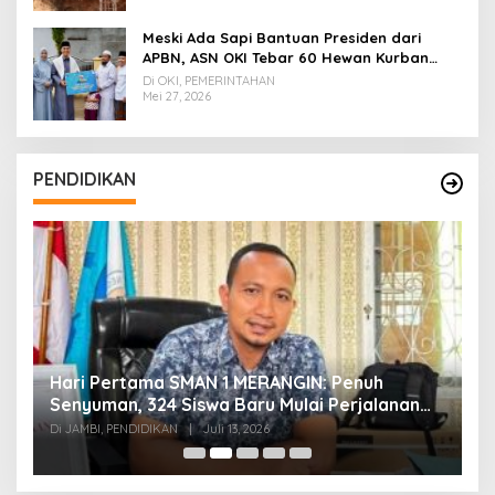
Meski Ada Sapi Bantuan Presiden dari
APBN, ASN OKI Tebar 60 Hewan Kurban
Tanpa Gunakan APBD
Di OKI, PEMERINTAHAN
Mei 27, 2026
PENDIDIKAN
Hari Pertama SMAN 1 MERANGIN: Penuh
P
t
Senyuman, 324 Siswa Baru Mulai Perjalanan
In
Baru
T
Di JAMBI, PENDIDIKAN
|
Juli 13, 2026
Di