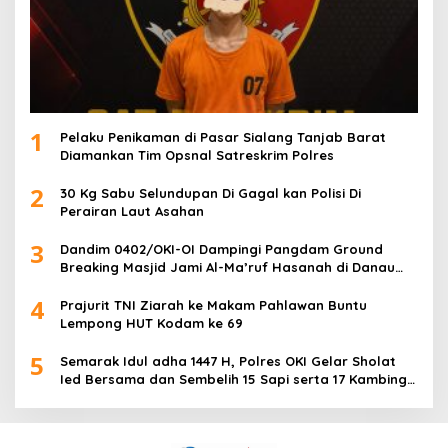
1
Pelaku Penikaman di Pasar Sialang Tanjab Barat
Diamankan Tim Opsnal Satreskrim Polres
2
30 Kg Sabu Selundupan Di Gagal kan Polisi Di
Perairan Laut Asahan
3
Dandim 0402/OKI-OI Dampingi Pangdam Ground
Breaking Masjid Jami Al-Ma’ruf Hasanah di Danau
Biru Ogan Ilir
4
Prajurit TNI Ziarah ke Makam Pahlawan Buntu
Lempong HUT Kodam ke 69
5
Semarak Idul adha 1447 H, Polres OKI Gelar Sholat
Ied Bersama dan Sembelih 15 Sapi serta 17 Kambing
Kurban