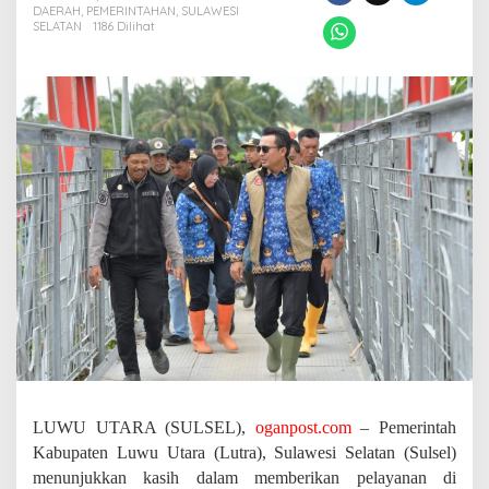
i
DAERAH
,
PEMERINTAHAN
,
SULAWESI
m
SELATAN
1186 Dilihat
o
b
,
B
u
p
a
t
i
L
u
t
r
a
H
a
d
i
r
d
LUWU UTARA (SULSEL),
oganpost.com
– Pemerintah
a
Kabupaten Luwu Utara (Lutra), Sulawesi Selatan (Sulsel)
n
menunjukkan kasih dalam memberikan pelayanan di
R