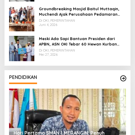
Groundbreaking Masjid Baitul Muttaqin,
Muchendi Ajak Perusahaan Pedamaran
Timur Turut Bantu
Di OKI, PEMERINTAHAN
Juni 4, 2026
Meski Ada Sapi Bantuan Presiden dari
APBN, ASN OKI Tebar 60 Hewan Kurban
Tanpa Gunakan APBD
Di OKI, PEMERINTAHAN
Mei 27, 2026
PENDIDIKAN
Hari Pertama SMAN 1 MERANGIN: Penuh
P