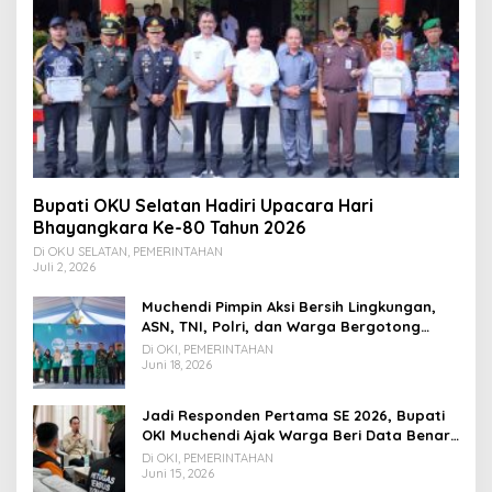
Bupati OKU Selatan Hadiri Upacara Hari
Bhayangkara Ke-80 Tahun 2026
Di OKU SELATAN, PEMERINTAHAN
Juli 2, 2026
Muchendi Pimpin Aksi Bersih Lingkungan,
ASN, TNI, Polri, dan Warga Bergotong
Royong
Di OKI, PEMERINTAHAN
Juni 18, 2026
Jadi Responden Pertama SE 2026, Bupati
OKI Muchendi Ajak Warga Beri Data Benar
ke Petugas BPS
Di OKI, PEMERINTAHAN
Juni 15, 2026