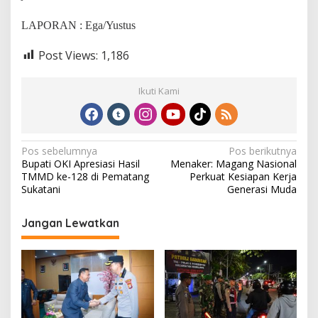
LAPORAN : Ega/Yustus
Post Views:
1,186
Ikuti Kami
N
Pos sebelumnya
Pos berikutnya
Bupati OKI Apresiasi Hasil
Menaker: Magang Nasional
a
TMMD ke-128 di Pematang
Perkuat Kesiapan Kerja
v
Sukatani
Generasi Muda
i
Jangan Lewatkan
g
a
s
i
p