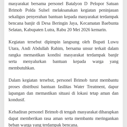
i
masyarakat bersama personel Batalyon D Pelopor Satuan
n
Brimob Polda Sulsel melaksanakan kegiatan peninjauan
g
sekaligus penyerahan bantuan kepada masyarakat terdampak
a
n
bencana banjir di Desa Beringin Jaya, Kecamatan Baebunta
k
Selatan, Kabupaten Lutra, Rabu 20 Mei 2026 kemarin.
a
n
Kegiatan tersebut dipimpin langsung oleh Bupati Luwu
B
e
Utara, Andi Abdullah Rahim, bersama unsur terkait dalam
b
rangka memastikan kondisi masyarakat terdampak banjir
a
serta menyalurkan bantuan kepada warga yang
n
membutuhkan.
W
a
r
Dalam kegiatan tersebut, personel Brimob turut membantu
g
proses distribusi bantuan fasilitas Water Treatment, dapur
a
lapangan dan memastikan situasi di lokasi tetap aman dan
T
e
kondusif.
r
d
Kehadiran personel Brimob di tengah masyarakat diharapkan
a
dapat memberikan rasa aman serta membantu meringankan
m
p
beban warga yang terdampak bencana.