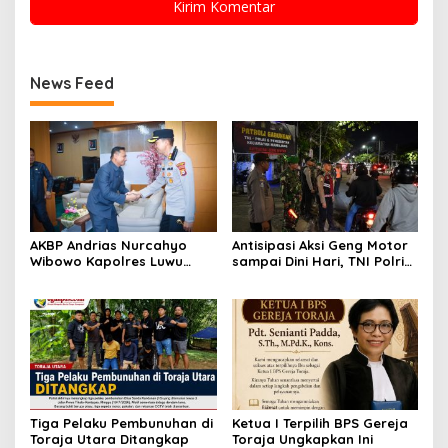
News Feed
AKBP Andrias Nurcahyo
Antisipasi Aksi Geng Motor
Wibowo Kapolres Luwu
sampai Dini Hari, TNI Polri
Kunjungi DPRD, Jalin
dan Pemerintah Patroli
Silaturahmi Bangun Sinergi
Gabungan
Tiga Pelaku Pembunuhan di
Ketua I Terpilih BPS Gereja
Toraja Utara Ditangkap
Toraja Ungkapkan Ini