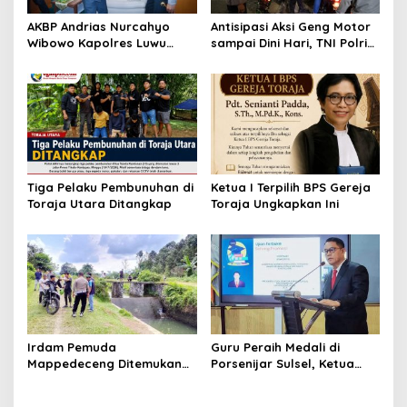
o
AKBP Andrias Nurcahyo
Antisipasi Aksi Geng Motor
s
Wibowo Kapolres Luwu
sampai Dini Hari, TNI Polri
Kunjungi DPRD, Jalin
dan Pemerintah Patroli
Silaturahmi Bangun Sinergi
Gabungan
Tiga Pelaku Pembunuhan di
Ketua I Terpilih BPS Gereja
Toraja Utara Ditangkap
Toraja Ungkapkan Ini
Irdam Pemuda
Guru Peraih Medali di
Mappedeceng Ditemukan
Porsenijar Sulsel, Ketua
Meninggal di Saluran Irigasi
PGRI Luwu Utara Serahkan
Bonus