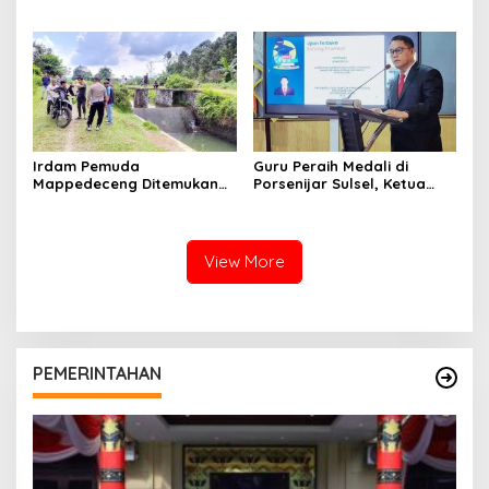
Irdam Pemuda
Guru Peraih Medali di
Mappedeceng Ditemukan
Porsenijar Sulsel, Ketua
Meninggal di Saluran Irigasi
PGRI Luwu Utara Serahkan
Bonus
View More
PEMERINTAHAN