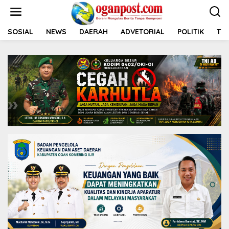
L
e
w
a
SOSIAL
NEWS
DAERAH
ADVETORIAL
POLITIK
TNI
t
i
k
e
k
o
n
t
e
n