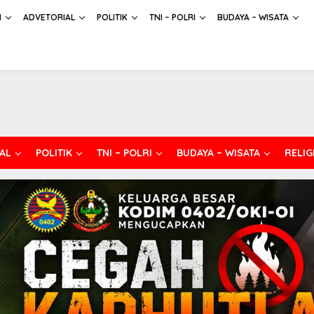
H
ADVETORIAL
POLITIK
TNI – POLRI
BUDAYA – WISATA
AL
POLITIK
TNI – POLRI
BUDAYA – WISATA
RELIG