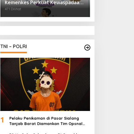
Kemenkes Perkuat Kewaspadaan
Virus Hanta
471 Dilihat
TNI – POLRI
1
Pelaku Penikaman di Pasar Sialang
Tanjab Barat Diamankan Tim Opsnal
Satreskrim Polres