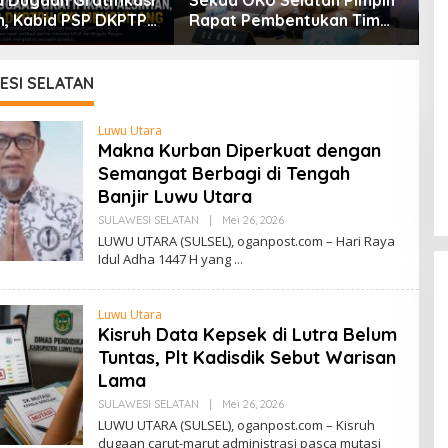
a Dugaan Gratifikasi
Sekda OKU Selatan Pimpin
B
an, Kabid PSP DKPTPH
Rapat Pembentukan Tim
B
nghilang
Koordinasi Daerah
P
Pencegahan Dan
P
Penanganan Anak Tidak
K
SI SELATAN
Sekolah
I
Luwu Utara
Makna Kurban Diperkuat dengan
Semangat Berbagi di Tengah
Banjir Luwu Utara
SULAWESI SELATAN
|
Mei 26, 2026
O
L
LUWU UTARA (SULSEL), oganpost.com – Hari Raya
E
Idul Adha 1447 H yang
H
R
I
O
Luwu Utara
Kisruh Data Kepsek di Lutra Belum
Tuntas, Plt Kadisdik Sebut Warisan
Lama
SDN 002 Bangko Raih Prestasi
SULAWESI SELATAN
|
Mei 26, 2026
O
L
LUWU UTARA (SULSEL), oganpost.com – Kisruh
Gemilang di Lomba Bertutur,
E
dugaan carut-marut administrasi pasca mutasi
Wakili Merangin ke Tingkat
H