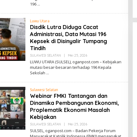
Di JAMBI, PENDIDIKAN
|
Juli 22, 2026
196
R
Provinsi
I
O
Luwu Utara
Disdik Lutra Diduga Cacat
Administrasi, Data Mutasi 196
Kepsek di Disinyalir Tumpang
Tindih
SULAWESI SELATAN
|
Mei 25, 2026
O
L
LUWU UTARA (SULSEL), oganpost.com – Kebijakan
E
mutasi besar-besaran terhadap 196 Kepala
H
Sekolah
R
I
O
Sulawesi Selatan
Webinar FMKI Tantangan dan
Dinamika Pembangunan Ekonomi,
Proplematik Ekonomi Masalah
Kebijakan
SULAWESI SELATAN
|
Mei 25, 2026
O
L
SULSEL, oganpost.com – Badan Pekerja Forum
E
Masyarakat Katolik Indonesia (FMKI) mengangkat