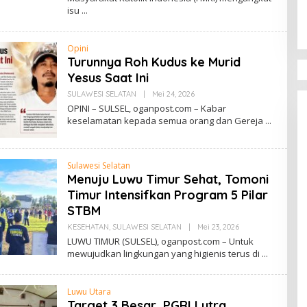
H
isu
R
I
O
Opini
Turunnya Roh Kudus ke Murid
Yesus Saat Ini
SULAWESI SELATAN
|
Mei 24, 2026
O
L
OPINI – SULSEL, oganpost.com – Kabar
E
keselamatan kepada semua orang dan Gereja
H
R
I
O
Sulawesi Selatan
Menuju Luwu Timur Sehat, Tomoni
Timur Intensifkan Program 5 Pilar
STBM
KESEHATAN
,
SULAWESI SELATAN
|
Mei 23, 2026
O
L
LUWU TIMUR (SULSEL), oganpost.com – Untuk
E
mewujudkan lingkungan yang higienis terus di
H
R
I
O
Luwu Utara
Target 3 Besar, PGRI Lutra