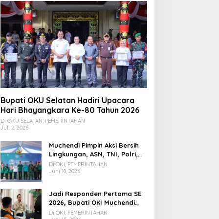
SULAWESI SELATAN
Bupati OKU Selatan Hadiri Upacara
Tiga Pelaku Pembunuhan di Tor
Hari Bhayangkara Ke-80 Tahun 2026
Ditangkap
Di OKU SELATAN, PEMERINTAHAN
Juli 2, 2026
i 23, 2026
Muchendi Pimpin Aksi Bersih
Lingkungan, ASN, TNI, Polri,
dan Warga Bergotong
Di OKI, PEMERINTAHAN
Royong
Juni 18, 2026
Jadi Responden Pertama SE
2026, Bupati OKI Muchendi
Ajak Warga Beri Data Benar
Di OKI, PEMERINTAHAN