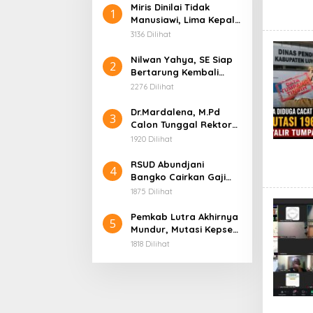
Miris Dinilai Tidak
1
Manusiawi, Lima Kepala
Sekolah Tabir
3136 Dilihat
Dipindahkan ke
Jangkat, dan Tiga
Nilwan Yahya, SE Siap
2
Lainnya Nonjob
Bertarung Kembali
Rebut Kursi Bupati
2276 Dilihat
Merangin di Pilbup 2031
Dr.Mardalena, M.Pd
3
Calon Tunggal Rektor
Universitas Merangin,
1920 Dilihat
Siap Bawa Kampus
Menuju Puncak Prestasi
RSUD Abundjani
4
Bangko Cairkan Gaji
P3K Paruh Waktu, Minta
1875 Dilihat
Bupati Segera Lantik
Direktur Definitif
Pemkab Lutra Akhirnya
5
Mundur, Mutasi Kepsek
dan Pengawas yang
1818 Dilihat
Bermasalah Dibatalkan