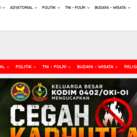
H
ADVETORIAL
POLITIK
TNI – POLRI
BUDAYA – WISATA
AL
POLITIK
TNI – POLRI
BUDAYA – WISATA
RELIG