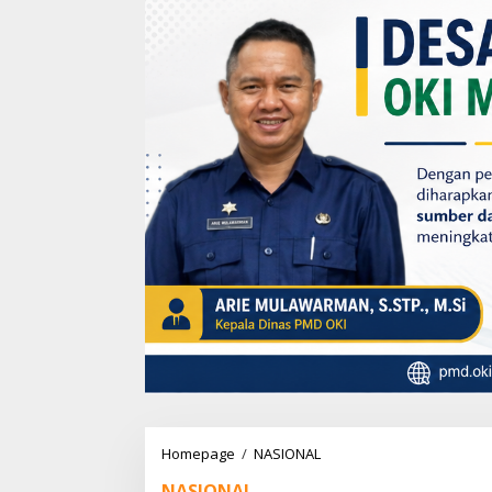
Homepage
/
NASIONAL
D
i
NASIONAL