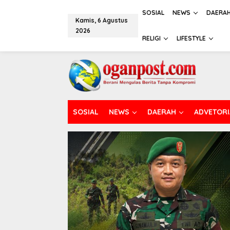
L
e
SOSIAL
NEWS
DAERA
Kamis, 6 Agustus
w
2026
a
RELIGI
LIFESTYLE
t
i
k
e
k
o
n
t
SOSIAL
NEWS
DAERAH
ADVETORI
e
n