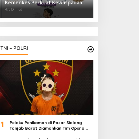
Kemenkes Perkuat Kewaspadaan
Virus Hanta
478 Dilihat
TNI – POLRI
1
Pelaku Penikaman di Pasar Sialang
Tanjab Barat Diamankan Tim Opsnal
Satreskrim Polres