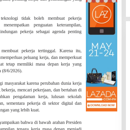
Di JAMBI, PENDIDIKAN
|
Juli 22, 2026
Provinsi
teknologi tidak boleh membuat pekerja
ia menempatkan penguatan keterampilan,
lindungan pekerja sebagai agenda penting
 membuat pekerja tertinggal. Karena itu,
 memperluas peluang kerja, dan memperkuat
kat tetap memiliki masa depan kerja yang
a (8/6/2026).
gi masyarakat karena perubahan dunia kerja
bekerja, mencari pekerjaan, dan bertahan di
kan pengalaman kerja, lulusan sekolah
, sementara pekerja di sektor digital dan
ngan yang lebih kuat.
yampaikan bahwa di bawah arahan Presiden
rampilan tenaga kerja masa depan menjadi