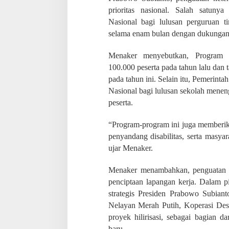
a
prioritas nasional. Salah satun
b
o
Nasional bagi lulusan perguruan 
w
selama enam bulan dengan dukungan 
o
u
Menaker menyebutkan, Program 
n
100.000 peserta pada tahun lalu dan 
t
u
pada tahun ini. Selain itu, Pemerint
k
Nasional bagi lulusan sekolah meneng
S
peserta.
i
a
p
“Program-program ini juga memberik
k
penyandang disabilitas, serta masyar
a
ujar Menaker.
n
T
e
Menaker menambahkan, penguatan ke
n
penciptaan lapangan kerja. Dalam 
a
strategis Presiden Prabowo Subian
g
Nelayan Merah Putih, Koperasi Des
a
K
proyek hilirisasi, sebagai bagian d
e
baru.