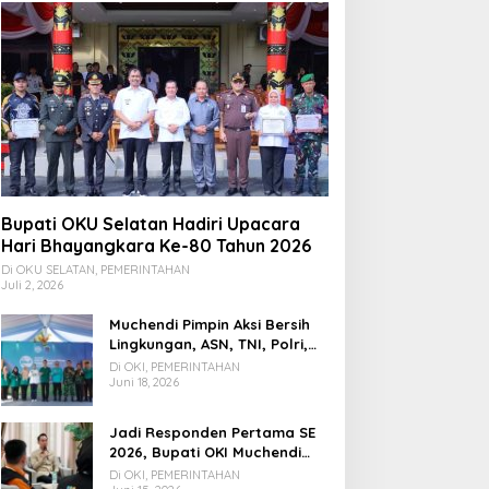
Bupati OKU Selatan Hadiri Upacara
Hari Bhayangkara Ke-80 Tahun 2026
Di OKU SELATAN, PEMERINTAHAN
Juli 2, 2026
Muchendi Pimpin Aksi Bersih
Lingkungan, ASN, TNI, Polri,
dan Warga Bergotong
Di OKI, PEMERINTAHAN
Royong
Juni 18, 2026
Jadi Responden Pertama SE
2026, Bupati OKI Muchendi
Ajak Warga Beri Data Benar
Di OKI, PEMERINTAHAN