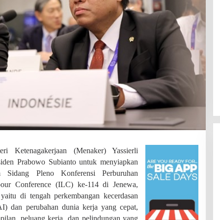
 Ketenagakerjaan (Menaker) Yassierli
siden Prabowo Subianto untuk menyiapkan
 Sidang Pleno Konferensi Perburuhan
Labour Conference (ILC) ke-114 di Jenewa,
 yaitu di tengah perkembangan kecerdasan
SDN 002 Bangko Raih Prestasi
 (AI) dan perubahan dunia kerja yang cepat,
Gemilang di Lomba Bertutur,
mpilan, peluang kerja, dan pelindungan yang
Wakili Merangin ke Tingkat