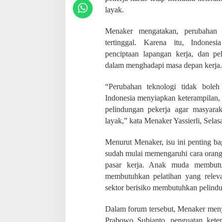
P
layak.
a
p
a
Menaker mengatakan, perubahan 
r
tertinggal. Karena itu, Indones
k
penciptaan lapangan kerja, dan pe
a
n
dalam menghadapi masa depan kerja.
P
r
“Perubahan teknologi tidak boleh
o
Indonesia menyiapkan keterampilan,
g
r
pelindungan pekerja agar masyara
a
layak,” kata Menaker Yassierli, Selas
m
P
Menurut Menaker, isu ini penting ba
r
sudah mulai memengaruhi cara orang 
e
s
pasar kerja. Anak muda membutuh
i
membutuhkan pelatihan yang relevan
d
sektor berisiko membutuhkan pelindu
e
n
P
Dalam forum tersebut, Menaker men
r
Prabowo Subianto, penguatan kete