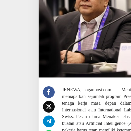
n
a
s
i
o
n
a
l
,
M
e
n
a
k
e
r
Y
JENEWA, oganpost.com – Menteri
a
s
memaparkan sejumlah program Pre
s
tenaga kerja masa depan dalam
i
Internasional atau International 
e
r
Swiss. Pesan utama Menaker jelas
l
buatan atau Artificial Intelligence
i
pekerja harus tetap memiliki ketera