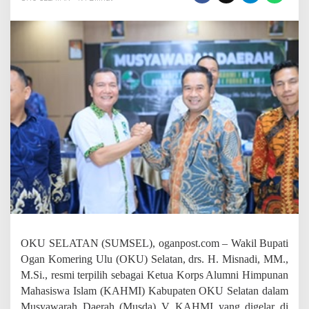
N
a
h
k
o
d
a
i
K
A
H
M
I
O
K
U
S
e
l
a
OKU SELATAN (SUMSEL), oganpost.com – Wakil Bupati
t
Ogan Komering Ulu (OKU) Selatan, drs. H. Misnadi, MM.,
a
M.Si., resmi terpilih sebagai Ketua Korps Alumni Himpunan
n
,
Mahasiswa Islam (KAHMI) Kabupaten OKU Selatan dalam
Y
Musyawarah Daerah (Musda) V KAHMI yang digelar di