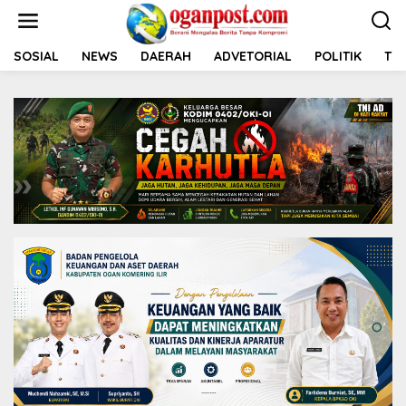
L
e
w
a
SOSIAL
NEWS
DAERAH
ADVETORIAL
POLITIK
TNI
t
i
k
e
k
o
n
t
e
n