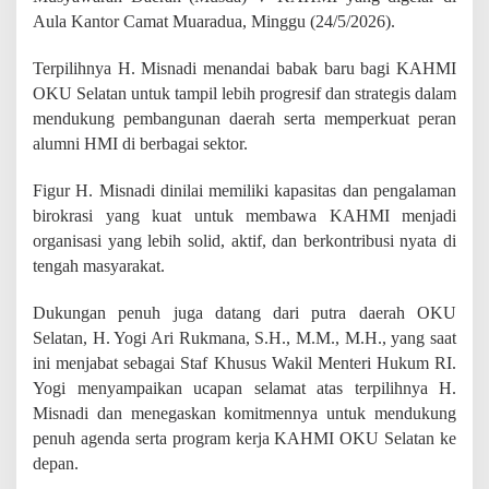
o
Aula Kantor Camat Muaradua, Minggu (24/5/2026).
g
i
A
Terpilihnya H. Misnadi menandai babak baru bagi KAHMI
r
OKU Selatan untuk tampil lebih progresif dan strategis dalam
i
mendukung pembangunan daerah serta memperkuat peran
R
alumni HMI di berbagai sektor.
u
k
m
Figur H. Misnadi dinilai memiliki kapasitas dan pengalaman
a
birokrasi yang kuat untuk membawa KAHMI menjadi
n
organisasi yang lebih solid, aktif, dan berkontribusi nyata di
a
D
tengah masyarakat.
o
r
Dukungan penuh juga datang dari putra daerah OKU
o
Selatan, H. Yogi Ari Rukmana, S.H., M.M., M.H., yang saat
n
g
ini menjabat sebagai Staf Khusus Wakil Menteri Hukum RI.
O
Yogi menyampaikan ucapan selamat atas terpilihnya H.
r
Misnadi dan menegaskan komitmennya untuk mendukung
g
penuh agenda serta program kerja KAHMI OKU Selatan ke
a
n
depan.
i