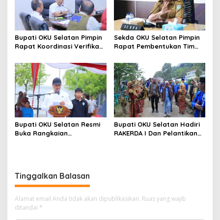
Bupati OKU Selatan Pimpin
Sekda OKU Selatan Pimpin
Rapat Koordinasi Verifikasi
Rapat Pembentukan Tim
Kebutuhan Rehabilitasi Dan
Koordinasi Daerah
Rekonstruksi
Pencegahan Dan
Pascabencana Bersama
Penanganan Anak Tidak
BNPB
Sekolah
Bupati OKU Selatan Resmi
Bupati OKU Selatan Hadiri
Buka Rangkaian
RAKERDA I Dan Pelantikan
Perlombaan Dalam Rangka
Pengurus DPC PAN Se-
Peringati HUT Ke-81
Kabupaten OKU Selatan
Kemerdekaan Republik
Indonesia Tahun 2026
Tinggalkan Balasan
Alamat email Anda tidak akan dipublikasikan.
Ruas yang wajib
ditandai
*