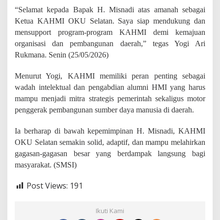
s
“Selamat kepada Bapak H. Misnadi atas amanah sebagai
a
Ketua KAHMI OKU Selatan. Saya siap mendukung dan
s
i
mensupport program-program KAHMI demi kemajuan
L
organisasi dan pembangunan daerah,” tegas Yogi Ari
e
Rukmana. Senin (25/05/2026)
b
i
h
Menurut Yogi, KAHMI memiliki peran penting sebagai
P
wadah intelektual dan pengabdian alumni HMI yang harus
r
mampu menjadi mitra strategis pemerintah sekaligus motor
o
penggerak pembangunan sumber daya manusia di daerah.
g
r
e
Ia berharap di bawah kepemimpinan H. Misnadi, KAHMI
s
OKU Selatan semakin solid, adaptif, dan mampu melahirkan
i
gagasan-gagasan besar yang berdampak langsung bagi
f
masyarakat. (SMSI)
Post Views:
191
Ikuti Kami