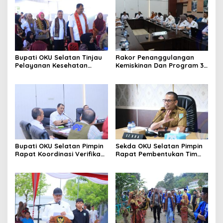
Bupati OKU Selatan Tinjau
Rakor Penanggulangan
Pelayanan Kesehatan
Kemiskinan Dan Program 3
Gratis Di Puskesmas Buay
Juta Rumah, Pemkab OKU
Rawan, Wujud Nyata
Selatan Perkuat Kolaborasi
Kepedulian Pemerintah
Dengan Pemprov Sumsel
Kepada Masyarakat
Bupati OKU Selatan Pimpin
Sekda OKU Selatan Pimpin
Rapat Koordinasi Verifikasi
Rapat Pembentukan Tim
Kebutuhan Rehabilitasi Dan
Koordinasi Daerah
Rekonstruksi
Pencegahan Dan
Pascabencana Bersama
Penanganan Anak Tidak
BNPB
Sekolah