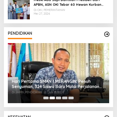
APBN, ASN OKI Tebar 60 Hewan Kurban
Tanpa Gunakan APBD
Di OKI, PEMERINTAHAN
Mei 27, 2026
PENDIDIKAN
Hari Pertama SMAN 1 MERANGIN: Penuh
P
t
Senyuman, 324 Siswa Baru Mulai Perjalanan
In
Baru
T
Di JAMBI, PENDIDIKAN
|
Juli 13, 2026
Di