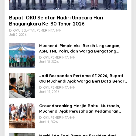
Bupati OKU Selatan Hadiri Upacara Hari
Bhayangkara Ke-80 Tahun 2026
Di OKU SELATAN, PEMERINTAHAN
Juli 2, 2026
Muchendi Pimpin Aksi Bersih Lingkungan,
ASN, TNI, Polri, dan Warga Bergotong
Royong
Di OKI, PEMERINTAHAN
Juni 18, 2026
Jadi Responden Pertama SE 2026, Bupati
OKI Muchendi Ajak Warga Beri Data Benar
ke Petugas BPS
Di OKI, PEMERINTAHAN
Juni 15, 2026
Groundbreaking Masjid Baitul Muttaqin,
Muchendi Ajak Perusahaan Pedamaran
Timur Turut Bantu
Di OKI, PEMERINTAHAN
Juni 4, 2026
Meski Ada Sapi Bantuan Presiden dari