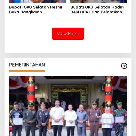
Bupati OKU Selatan Resmi
Bupati OKU Selatan Hadiri
Buka Rangkaian
RAKERDA I Dan Pelantikan
Perlombaan Dalam Rangka
Pengurus DPC PAN Se-
Peringati HUT Ke-81
Kabupaten OKU Selatan
Kemerdekaan Republik
Indonesia Tahun 2026
View More
PEMERINTAHAN