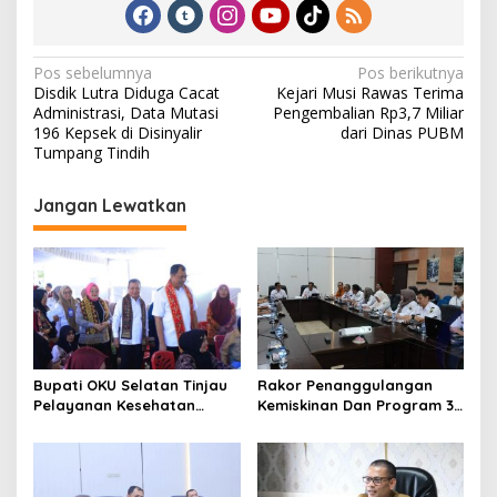
N
Pos sebelumnya
Pos berikutnya
Disdik Lutra Diduga Cacat
Kejari Musi Rawas Terima
a
Administrasi, Data Mutasi
Pengembalian Rp3,7 Miliar
v
196 Kepsek di Disinyalir
dari Dinas PUBM
Tumpang Tindih
i
g
Jangan Lewatkan
a
s
i
p
o
s
Bupati OKU Selatan Tinjau
Rakor Penanggulangan
Pelayanan Kesehatan
Kemiskinan Dan Program 3
Gratis Di Puskesmas Buay
Juta Rumah, Pemkab OKU
Rawan, Wujud Nyata
Selatan Perkuat Kolaborasi
Kepedulian Pemerintah
Dengan Pemprov Sumsel
Kepada Masyarakat