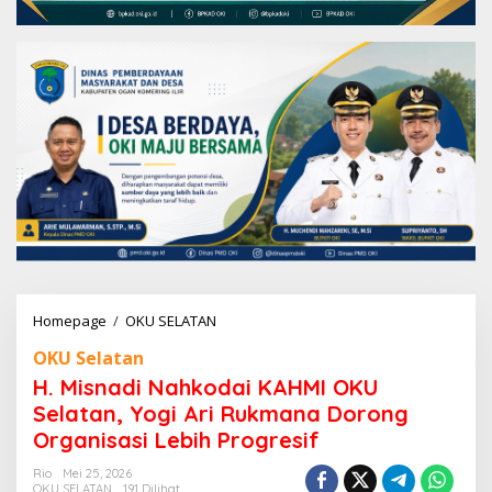
Homepage
/
OKU SELATAN
H
.
OKU Selatan
M
i
H. Misnadi Nahkodai KAHMI OKU
s
Selatan, Yogi Ari Rukmana Dorong
n
Organisasi Lebih Progresif
a
d
Rio
Mei 25, 2026
i
OKU SELATAN
191 Dilihat