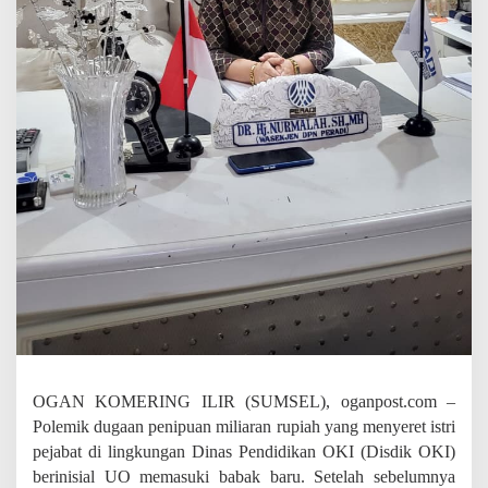
P
l
a
y
i
n
g
V
i
c
t
i
m
”
,
K
o
r
b
a
n
OGAN KOMERING ILIR (SUMSEL), oganpost.com –
L
Polemik dugaan penipuan miliaran rupiah yang menyeret istri
a
pejabat di lingkungan Dinas Pendidikan OKI (Disdik OKI)
i
berinisial UO memasuki babak baru. Setelah sebelumnya
n