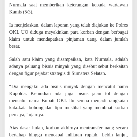
R
Nurmala saat memberikan keterangan kepada wartawan
p
Kamis (5/3).
2
0
Ia menjelaskan, dalam laporan yang telah diajukan ke Polres
M
i
OKI, UO diduga meyakinkan para korban dengan berbagai
l
klaim untuk mendapatkan pinjaman uang dalam jumlah
i
besar.
a
r
Salah satu klaim yang disampaikan, kata Nurmala, adalah
adanya peluang bisnis minyak yang disebut-sebut berkaitan
dengan figur pejabat strategis di Sumatera Selatan.
“Dia mengaku ada bisnis minyak dengan mencatut nama
Kapolda. Kemudian ada juga bisnis jalan tol dengan
mencatut nama Bupati OKI. Itu semua menjadi rangkaian
kata-kata bohong dan tipu muslihat yang membuat korban
percaya,” ujarnya.
Atas dasar itulah, korban akhirnya mentransfer uang secara
bertahap hingga mencapai miliaran rupiah. Lebih lanjut,