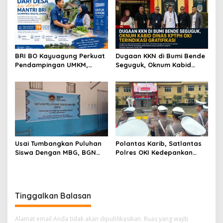
Tahun 2026
BRI BO Kayuagung Perkuat
Dugaan KKN di Bumi Bende
Pendampingan UMKM,
Seguguk, Oknum Kabid
Mantri Hadir dari Desa ke
Dinas KPTPH OKI Terindikasi
Desa
Gratifikasi
Usai Tumbangkan Puluhan
Polantas Karib, Satlantas
Siswa Dengan MBG, BGN
Polres OKI Kedepankan
Bekukan Sementara SPPG
Pelayanan Humanis dan
Air Sugihan
Berintegritas
Tinggalkan Balasan
Alamat email Anda tidak akan dipublikasikan.
Ruas yang wajib