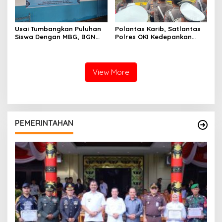
Usai Tumbangkan Puluhan
Polantas Karib, Satlantas
Siswa Dengan MBG, BGN
Polres OKI Kedepankan
Bekukan Sementara SPPG
Pelayanan Humanis dan
Air Sugihan
Berintegritas
View More
PEMERINTAHAN