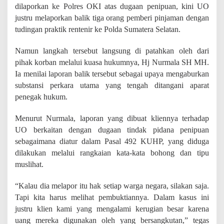
S
dilaporkan ke Polres OKI atas dugaan penipuan, kini UO
e
justru melaporkan balik tiga orang pemberi pinjaman dengan
g
tudingan praktik rentenir ke Polda Sumatera Selatan.
e
r
a
Namun langkah tersebut langsung di patahkan oleh dari
L
pihak korban melalui kuasa hukumnya, Hj Nurmala SH MH.
a
Ia menilai laporan balik tersebut sebagai upaya mengaburkan
p
substansi perkara utama yang tengah ditangani aparat
o
r
penegak hukum.
K
e
Menurut Nurmala, laporan yang dibuat kliennya terhadap
r
UO berkaitan dengan dugaan tindak pidana penipuan
u
g
sebagaimana diatur dalam Pasal 492 KUHP, yang diduga
i
dilakukan melalui rangkaian kata-kata bohong dan tipu
a
muslihat.
n
h
i
“Kalau dia melapor itu hak setiap warga negara, silakan saja.
n
Tapi kita harus melihat pembuktiannya. Dalam kasus ini
g
justru klien kami yang mengalami kerugian besar karena
g
uang mereka digunakan oleh yang bersangkutan,” tegas
a