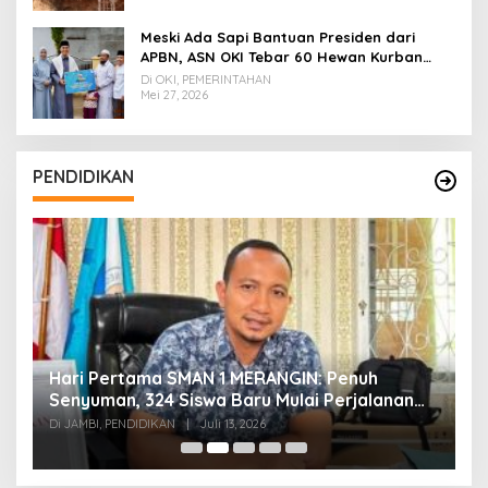
Meski Ada Sapi Bantuan Presiden dari
APBN, ASN OKI Tebar 60 Hewan Kurban
Tanpa Gunakan APBD
Di OKI, PEMERINTAHAN
Mei 27, 2026
PENDIDIKAN
Hari Pertama SMAN 1 MERANGIN: Penuh
P
t
Senyuman, 324 Siswa Baru Mulai Perjalanan
In
Baru
T
Di JAMBI, PENDIDIKAN
|
Juli 13, 2026
Di