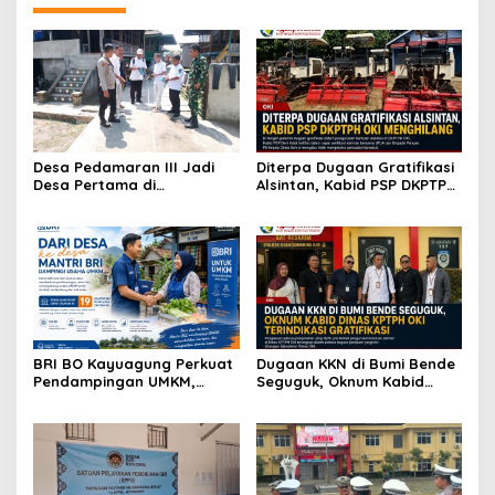
Desa Pedamaran III Jadi
Diterpa Dugaan Gratifikasi
Desa Pertama di
Alsintan, Kabid PSP DKPTPH
Kecamatan Pedamaran
OKI Menghilang
yang Diverifikasi Tim Monev
Tahun 2026
BRI BO Kayuagung Perkuat
Dugaan KKN di Bumi Bende
Pendampingan UMKM,
Seguguk, Oknum Kabid
Mantri Hadir dari Desa ke
Dinas KPTPH OKI Terindikasi
Desa
Gratifikasi