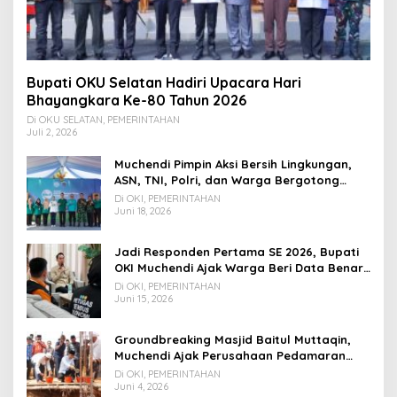
Bupati OKU Selatan Hadiri Upacara Hari
Bhayangkara Ke-80 Tahun 2026
Di OKU SELATAN, PEMERINTAHAN
Juli 2, 2026
Muchendi Pimpin Aksi Bersih Lingkungan,
ASN, TNI, Polri, dan Warga Bergotong
Royong
Di OKI, PEMERINTAHAN
Juni 18, 2026
Jadi Responden Pertama SE 2026, Bupati
OKI Muchendi Ajak Warga Beri Data Benar
ke Petugas BPS
Di OKI, PEMERINTAHAN
Juni 15, 2026
Groundbreaking Masjid Baitul Muttaqin,
Muchendi Ajak Perusahaan Pedamaran
Timur Turut Bantu
Di OKI, PEMERINTAHAN
Juni 4, 2026