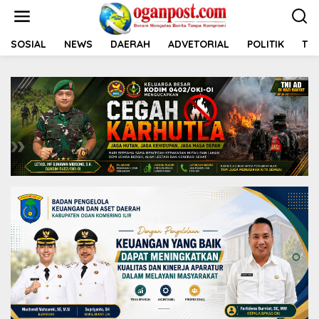
L
e
w
a
SOSIAL
NEWS
DAERAH
ADVETORIAL
POLITIK
TNI
t
i
k
e
k
o
n
t
e
n