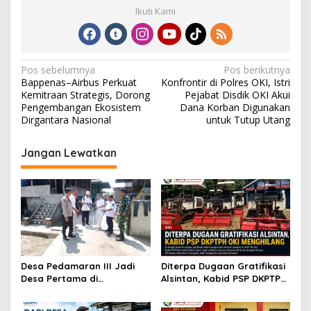
Ikuti Kami
N
Pos sebelumnya
Pos berikutnya
Bappenas–Airbus Perkuat
Konfrontir di Polres OKI, Istri
a
Kemitraan Strategis, Dorong
Pejabat Disdik OKI Akui
v
Pengembangan Ekosistem
Dana Korban Digunakan
Dirgantara Nasional
untuk Tutup Utang
i
g
Jangan Lewatkan
a
s
i
p
o
s
Desa Pedamaran III Jadi
Diterpa Dugaan Gratifikasi
Desa Pertama di
Alsintan, Kabid PSP DKPTPH
Kecamatan Pedamaran
OKI Menghilang
yang Diverifikasi Tim Monev