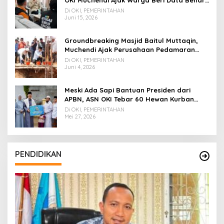
ke Petugas BPS
Di OKI, PEMERINTAHAN
Juni 15, 2026
Groundbreaking Masjid Baitul Muttaqin,
Muchendi Ajak Perusahaan Pedamaran
Timur Turut Bantu
Di OKI, PEMERINTAHAN
Juni 4, 2026
Meski Ada Sapi Bantuan Presiden dari
APBN, ASN OKI Tebar 60 Hewan Kurban
Tanpa Gunakan APBD
Di OKI, PEMERINTAHAN
Mei 27, 2026
PENDIDIKAN