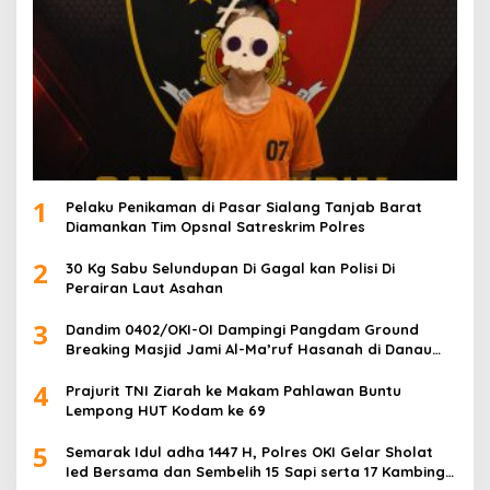
1
Pelaku Penikaman di Pasar Sialang Tanjab Barat
Diamankan Tim Opsnal Satreskrim Polres
2
30 Kg Sabu Selundupan Di Gagal kan Polisi Di
Perairan Laut Asahan
3
Dandim 0402/OKI-OI Dampingi Pangdam Ground
Breaking Masjid Jami Al-Ma’ruf Hasanah di Danau
Biru Ogan Ilir
4
Prajurit TNI Ziarah ke Makam Pahlawan Buntu
Lempong HUT Kodam ke 69
5
Semarak Idul adha 1447 H, Polres OKI Gelar Sholat
Ied Bersama dan Sembelih 15 Sapi serta 17 Kambing