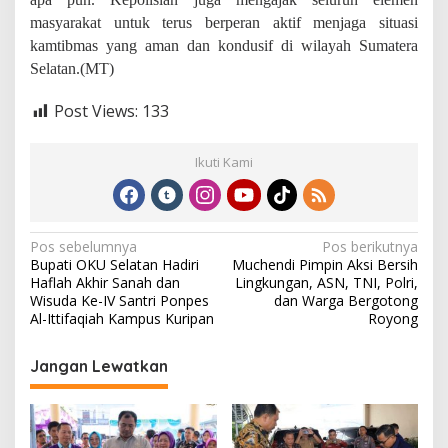
masyarakat untuk terus berperan aktif menjaga situasi
kamtibmas yang aman dan kondusif di wilayah Sumatera
Selatan.(MT)
Post Views:
133
Ikuti Kami
N
Pos sebelumnya
Pos berikutnya
Bupati OKU Selatan Hadiri
Muchendi Pimpin Aksi Bersih
a
Haflah Akhir Sanah dan
Lingkungan, ASN, TNI, Polri,
v
Wisuda Ke-IV Santri Ponpes
dan Warga Bergotong
Al-Ittifaqiah Kampus Kuripan
Royong
i
g
Jangan Lewatkan
a
s
i