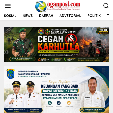
L
e
w
a
SOSIAL
NEWS
DAERAH
ADVETORIAL
POLITIK
TNI
t
i
k
e
k
o
n
t
e
n