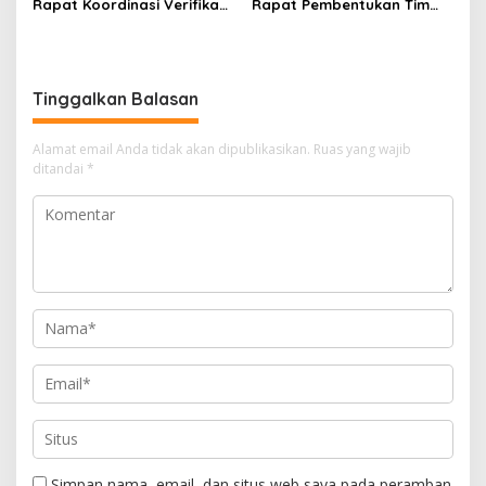
Rapat Koordinasi Verifikasi
Rapat Pembentukan Tim
Kebutuhan Rehabilitasi Dan
Koordinasi Daerah
Rekonstruksi
Pencegahan Dan
Pascabencana Bersama
Penanganan Anak Tidak
BNPB
Sekolah
Tinggalkan Balasan
Alamat email Anda tidak akan dipublikasikan.
Ruas yang wajib
ditandai
*
Simpan nama, email, dan situs web saya pada peramban