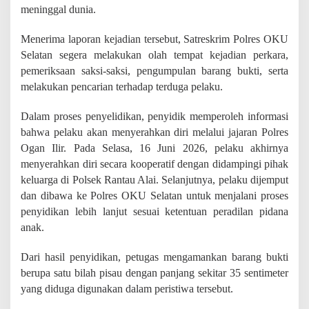
a
meninggal dunia.
k
i
Menerima laporan kejadian tersebut, Satreskrim Polres OKU
b
Selatan segera melakukan olah tempat kejadian perkara,
a
t
pemeriksaan saksi-saksi, pengumpulan barang bukti, serta
k
melakukan pencarian terhadap terduga pelaku.
a
n
Dalam proses penyelidikan, penyidik memperoleh informasi
G
u
bahwa pelaku akan menyerahkan diri melalui jajaran Polres
r
Ogan Ilir. Pada Selasa, 16 Juni 2026, pelaku akhirnya
u
menyerahkan diri secara kooperatif dengan didampingi pihak
M
keluarga di Polsek Rantau Alai. Selanjutnya, pelaku dijemput
e
n
dan dibawa ke Polres OKU Selatan untuk menjalani proses
i
penyidikan lebih lanjut sesuai ketentuan peradilan pidana
n
anak.
g
g
a
Dari hasil penyidikan, petugas mengamankan barang bukti
l
berupa satu bilah pisau dengan panjang sekitar 35 sentimeter
D
yang diduga digunakan dalam peristiwa tersebut.
u
n