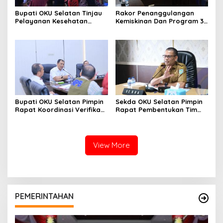
Bupati OKU Selatan Tinjau
Rakor Penanggulangan
Pelayanan Kesehatan
Kemiskinan Dan Program 3
Gratis Di Puskesmas Buay
Juta Rumah, Pemkab OKU
Rawan, Wujud Nyata
Selatan Perkuat Kolaborasi
Kepedulian Pemerintah
Dengan Pemprov Sumsel
Kepada Masyarakat
Bupati OKU Selatan Pimpin
Sekda OKU Selatan Pimpin
Rapat Koordinasi Verifikasi
Rapat Pembentukan Tim
Kebutuhan Rehabilitasi Dan
Koordinasi Daerah
Rekonstruksi
Pencegahan Dan
Pascabencana Bersama
Penanganan Anak Tidak
BNPB
Sekolah
View More
PEMERINTAHAN