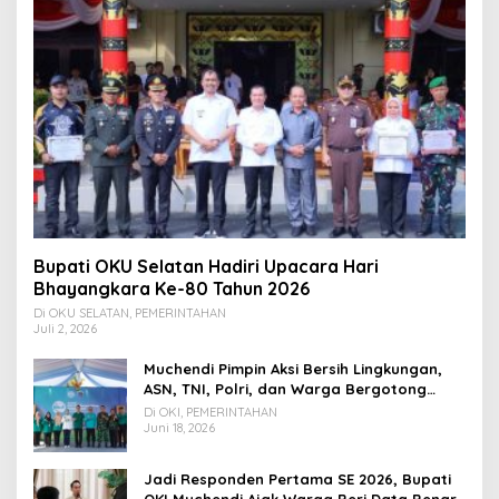
Bupati OKU Selatan Hadiri Upacara Hari
Bhayangkara Ke-80 Tahun 2026
Di OKU SELATAN, PEMERINTAHAN
Juli 2, 2026
Muchendi Pimpin Aksi Bersih Lingkungan,
ASN, TNI, Polri, dan Warga Bergotong
Royong
Di OKI, PEMERINTAHAN
Juni 18, 2026
Jadi Responden Pertama SE 2026, Bupati
OKI Muchendi Ajak Warga Beri Data Benar