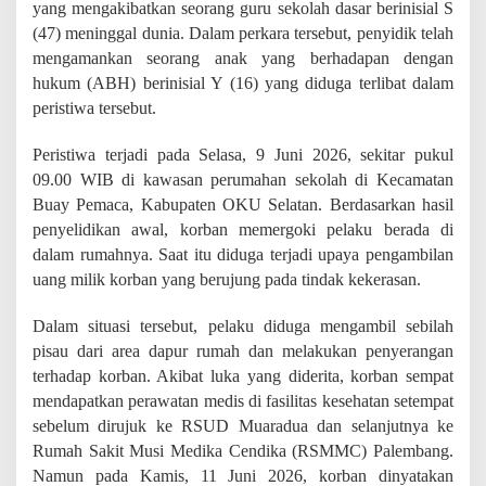
yang mengakibatkan seorang guru sekolah dasar berinisial S
e
l
(47) meninggal dunia. Dalam perkara tersebut, penyidik telah
a
mengamankan seorang anak yang berhadapan dengan
k
hukum (ABH) berinisial Y (16) yang diduga terlibat dalam
u
P
peristiwa tersebut.
e
n
Peristiwa terjadi pada Selasa, 9 Juni 2026, sekitar pukul
g
09.00 WIB di kawasan perumahan sekolah di Kecamatan
a
n
Buay Pemaca, Kabupaten OKU Selatan. Berdasarkan hasil
i
penyelidikan awal, korban memergoki pelaku berada di
a
dalam rumahnya. Saat itu diduga terjadi upaya pengambilan
y
uang milik korban yang berujung pada tindak kekerasan.
a
a
n
Dalam situasi tersebut, pelaku diduga mengambil sebilah
y
pisau dari area dapur rumah dan melakukan penyerangan
a
terhadap korban. Akibat luka yang diderita, korban sempat
n
g
mendapatkan perawatan medis di fasilitas kesehatan setempat
M
sebelum dirujuk ke RSUD Muaradua dan selanjutnya ke
e
Rumah Sakit Musi Medika Cendika (RSMMC) Palembang.
n
Namun pada Kamis, 11 Juni 2026, korban dinyatakan
g