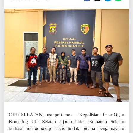
m
P
o
l
r
e
s
O
K
U
S
e
l
a
t
a
n
A
m
a
n
k
OKU SELATAN, oganpost.com — Kepolisian Resor Ogan
a
Komering Ulu Selatan jajaran Polda Sumatera Selatan
n
berhasil mengungkap kasus tindak pidana penganiayaan
P