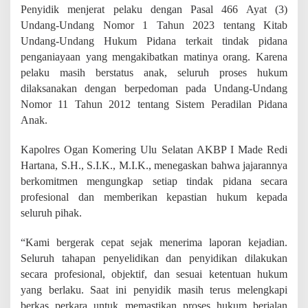
i
Penyidik menjerat pelaku dengan Pasal 466 Ayat (3)
a
Undang-Undang Nomor 1 Tahun 2023 tentang Kitab
Undang-Undang Hukum Pidana terkait tindak pidana
penganiayaan yang mengakibatkan matinya orang. Karena
pelaku masih berstatus anak, seluruh proses hukum
dilaksanakan dengan berpedoman pada Undang-Undang
Nomor 11 Tahun 2012 tentang Sistem Peradilan Pidana
Anak.
Kapolres Ogan Komering Ulu Selatan AKBP I Made Redi
Hartana, S.H., S.I.K., M.I.K., menegaskan bahwa jajarannya
berkomitmen mengungkap setiap tindak pidana secara
profesional dan memberikan kepastian hukum kepada
seluruh pihak.
“Kami bergerak cepat sejak menerima laporan kejadian.
Seluruh tahapan penyelidikan dan penyidikan dilakukan
secara profesional, objektif, dan sesuai ketentuan hukum
yang berlaku. Saat ini penyidik masih terus melengkapi
berkas perkara untuk memastikan proses hukum berjalan