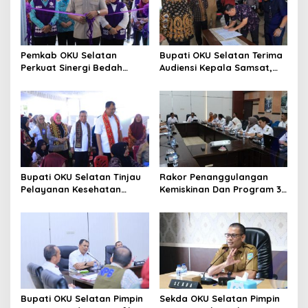
p
o
s
Pemkab OKU Selatan
Bupati OKU Selatan Terima
Perkuat Sinergi Bedah
Audiensi Kepala Samsat,
Rumah Dan Optimalisasi
Perkuat Sinergi Tingkatkan
Posyandu 6 SPM
Pendapatan Daerah
Bupati OKU Selatan Tinjau
Rakor Penanggulangan
Pelayanan Kesehatan
Kemiskinan Dan Program 3
Gratis Di Puskesmas Buay
Juta Rumah, Pemkab OKU
Rawan, Wujud Nyata
Selatan Perkuat Kolaborasi
Kepedulian Pemerintah
Dengan Pemprov Sumsel
Kepada Masyarakat
Bupati OKU Selatan Pimpin
Sekda OKU Selatan Pimpin