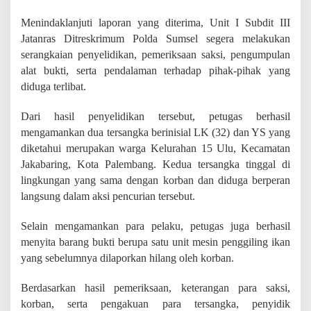
P
e
Menindaklanjuti laporan yang diterima, Unit I Subdit III
n
Jatanras Ditreskrimum Polda Sumsel segera melakukan
g
serangkaian penyelidikan, pemeriksaan saksi, pengumpulan
g
i
alat bukti, serta pendalaman terhadap pihak-pihak yang
l
diduga terlibat.
i
n
Dari hasil penyelidikan tersebut, petugas berhasil
g
I
mengamankan dua tersangka berinisial LK (32) dan YS yang
k
diketahui merupakan warga Kelurahan 15 Ulu, Kecamatan
a
Jakabaring, Kota Palembang. Kedua tersangka tinggal di
n
lingkungan yang sama dengan korban dan diduga berperan
d
i
langsung dalam aksi pencurian tersebut.
J
a
Selain mengamankan para pelaku, petugas juga berhasil
k
menyita barang bukti berupa satu unit mesin penggiling ikan
a
b
yang sebelumnya dilaporkan hilang oleh korban.
a
r
Berdasarkan hasil pemeriksaan, keterangan para saksi,
i
korban, serta pengakuan para tersangka, penyidik
n