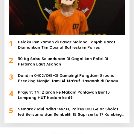
1
Pelaku Penikaman di Pasar Sialang Tanjab Barat
Diamankan Tim Opsnal Satreskrim Polres
2
30 Kg Sabu Selundupan Di Gagal kan Polisi Di
Perairan Laut Asahan
3
Dandim 0402/OKI-OI Dampingi Pangdam Ground
Breaking Masjid Jami Al-Ma’ruf Hasanah di Danau
Biru Ogan Ilir
4
Prajurit TNI Ziarah ke Makam Pahlawan Buntu
Lempong HUT Kodam ke 69
5
Semarak Idul adha 1447 H, Polres OKI Gelar Sholat
Ied Bersama dan Sembelih 15 Sapi serta 17 Kambing
Kurban