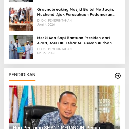
Groundbreaking Masjid Baitul Muttaqin,
Muchendi Ajak Perusahaan Pedamaran
Timur Turut Bantu
Di OKI, PEMERINTAHAN
Juni 4, 2026
Meski Ada Sapi Bantuan Presiden dari
APBN, ASN OKI Tebar 60 Hewan Kurban
Tanpa Gunakan APBD
Di OKI, PEMERINTAHAN
Mei 27, 2026
PENDIDIKAN
Hari Pertama SMAN 1 MERANGIN: Penuh
P