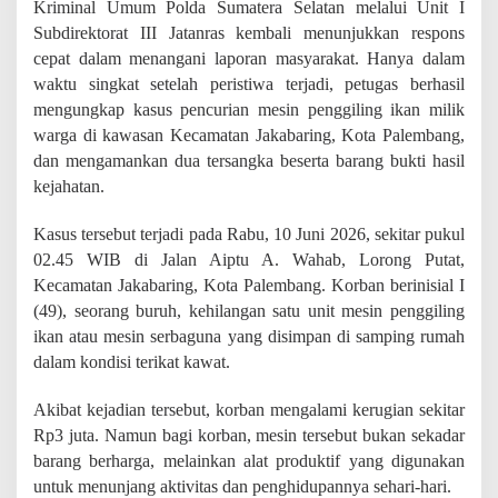
Kriminal Umum Polda Sumatera Selatan melalui Unit I
u
a
Subdirektorat III Jatanras kembali menunjukkan respons
T
cepat dalam menangani laporan masyarakat. Hanya dalam
e
waktu singkat setelah peristiwa terjadi, petugas berhasil
r
s
mengungkap kasus pencurian mesin penggiling ikan milik
a
warga di kawasan Kecamatan Jakabaring, Kota Palembang,
n
dan mengamankan dua tersangka beserta barang bukti hasil
g
kejahatan.
k
a
P
Kasus tersebut terjadi pada Rabu, 10 Juni 2026, sekitar pukul
e
02.45 WIB di Jalan Aiptu A. Wahab, Lorong Putat,
n
Kecamatan Jakabaring, Kota Palembang. Korban berinisial I
c
u
(49), seorang buruh, kehilangan satu unit mesin penggiling
r
ikan atau mesin serbaguna yang disimpan di samping rumah
i
dalam kondisi terikat kawat.
a
n
M
Akibat kejadian tersebut, korban mengalami kerugian sekitar
e
Rp3 juta. Namun bagi korban, mesin tersebut bukan sekadar
s
barang berharga, melainkan alat produktif yang digunakan
i
untuk menunjang aktivitas dan penghidupannya sehari-hari.
n