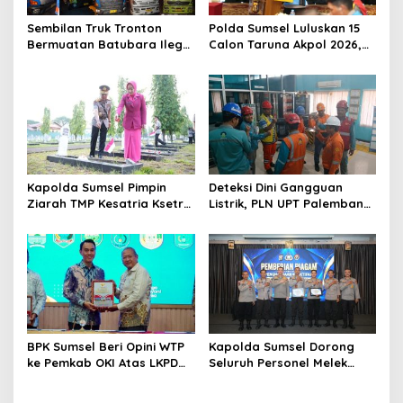
s
Sembilan Truk Tronton
Polda Sumsel Luluskan 15
Bermuatan Batubara Ilegal
Calon Taruna Akpol 2026,
Disita, Polres OKU Timur
Siap Ikuti Seleksi Tingkat
Ungkap Jaringan Angkutan
Pusat
Tanpa Izin
Kapolda Sumsel Pimpin
Deteksi Dini Gangguan
Ziarah TMP Kesatria Ksetra
Listrik, PLN UPT Palembang
Siguntang, Hormati Jasa
Perbaiki Hotspot Line 2
Pahlawan Jelang Hari
Sungai Kedukan–Sungai
Bhayangkara ke-80
Juaro
BPK Sumsel Beri Opini WTP
Kapolda Sumsel Dorong
ke Pemkab OKI Atas LKPD
Seluruh Personel Melek
2025, Ini Kali ke-15 Secara
Komunikasi Publik dan
Berturut-turut
Literasi Digital