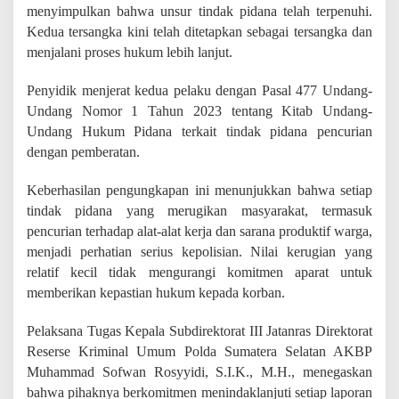
g
menyimpulkan bahwa unsur tindak pidana telah terpenuhi.
P
Kedua tersangka kini telah ditetapkan sebagai tersangka dan
a
menjalani proses hukum lebih lanjut.
l
e
Penyidik menjerat kedua pelaku dengan Pasal 477 Undang-
m
b
Undang Nomor 1 Tahun 2023 tentang Kitab Undang-
a
Undang Hukum Pidana terkait tindak pidana pencurian
n
dengan pemberatan.
g
Keberhasilan pengungkapan ini menunjukkan bahwa setiap
tindak pidana yang merugikan masyarakat, termasuk
pencurian terhadap alat-alat kerja dan sarana produktif warga,
menjadi perhatian serius kepolisian. Nilai kerugian yang
relatif kecil tidak mengurangi komitmen aparat untuk
memberikan kepastian hukum kepada korban.
Pelaksana Tugas Kepala Subdirektorat III Jatanras Direktorat
Reserse Kriminal Umum Polda Sumatera Selatan AKBP
Muhammad Sofwan Rosyyidi, S.I.K., M.H., menegaskan
bahwa pihaknya berkomitmen menindaklanjuti setiap laporan