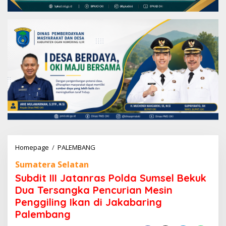
Homepage
/
PALEMBANG
S
u
Sumatera Selatan
b
d
Subdit III Jatanras Polda Sumsel Bekuk
i
Dua Tersangka Pencurian Mesin
t
Penggiling Ikan di Jakabaring
I
I
Palembang
I