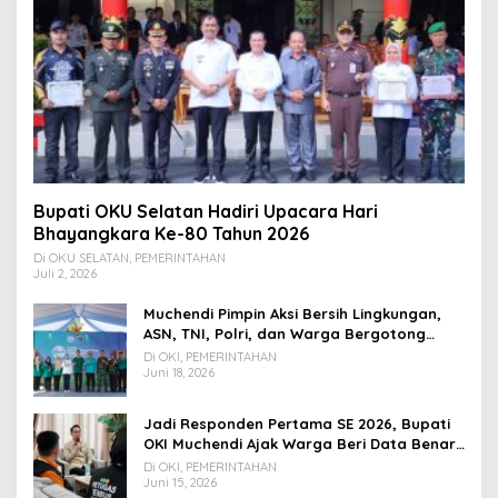
Bupati OKU Selatan Hadiri Upacara Hari
Bhayangkara Ke-80 Tahun 2026
Di OKU SELATAN, PEMERINTAHAN
Juli 2, 2026
Muchendi Pimpin Aksi Bersih Lingkungan,
ASN, TNI, Polri, dan Warga Bergotong
Royong
Di OKI, PEMERINTAHAN
Juni 18, 2026
Jadi Responden Pertama SE 2026, Bupati
OKI Muchendi Ajak Warga Beri Data Benar
ke Petugas BPS
Di OKI, PEMERINTAHAN
Juni 15, 2026