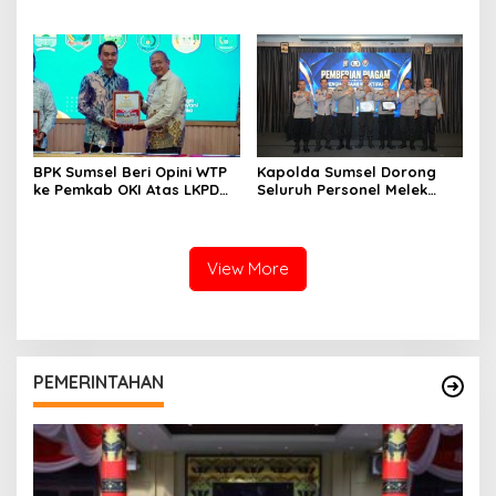
Siguntang, Hormati Jasa
Perbaiki Hotspot Line 2
Pahlawan Jelang Hari
Sungai Kedukan–Sungai
Bhayangkara ke-80
Juaro
BPK Sumsel Beri Opini WTP
Kapolda Sumsel Dorong
ke Pemkab OKI Atas LKPD
Seluruh Personel Melek
2025, Ini Kali ke-15 Secara
Komunikasi Publik dan
Berturut-turut
Literasi Digital
View More
PEMERINTAHAN