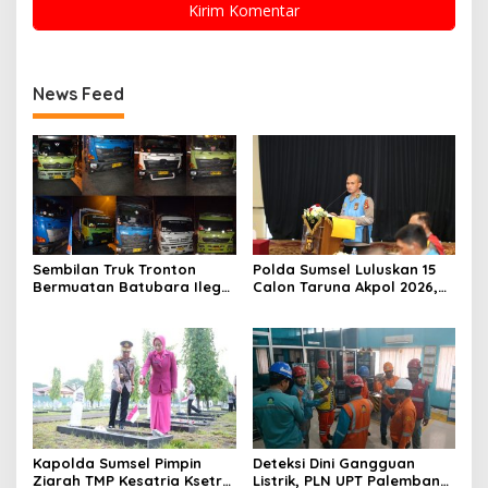
News Feed
Sembilan Truk Tronton
Polda Sumsel Luluskan 15
Bermuatan Batubara Ilegal
Calon Taruna Akpol 2026,
Disita, Polres OKU Timur
Siap Ikuti Seleksi Tingkat
Ungkap Jaringan Angkutan
Pusat
Tanpa Izin
Kapolda Sumsel Pimpin
Deteksi Dini Gangguan
Ziarah TMP Kesatria Ksetra
Listrik, PLN UPT Palembang