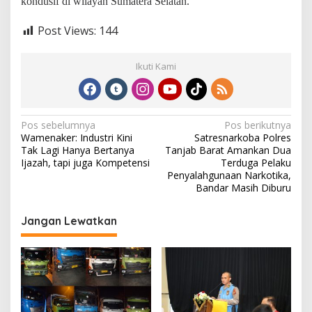
kondusif di wilayah Sumatera Selatan.
Post Views:
144
Ikuti Kami
N
Pos sebelumnya
Pos berikutnya
Wamenaker: Industri Kini
Satresnarkoba Polres
a
Tak Lagi Hanya Bertanya
Tanjab Barat Amankan Dua
v
Ijazah, tapi juga Kompetensi
Terduga Pelaku
Penyalahgunaan Narkotika,
i
Bandar Masih Diburu
g
Jangan Lewatkan
a
s
i
p
o