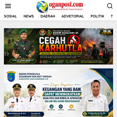
L
e
w
a
SOSIAL
NEWS
DAERAH
ADVETORIAL
POLITIK
TNI
t
i
k
e
k
o
n
t
e
n