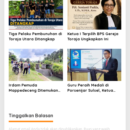
Tiga Pelaku Pembunuhan di
Ketua I Terpilih BPS Gereja
Toraja Utara Ditangkap
Toraja Ungkapkan Ini
Irdam Pemuda
Guru Peraih Medali di
Mappedeceng Ditemukan
Porsenijar Sulsel, Ketua
Meninggal di Saluran Irigasi
PGRI Luwu Utara Serahkan
Bonus
Tinggalkan Balasan
Alamat email Anda tidak akan dipublikasikan.
Ruas yang wajib