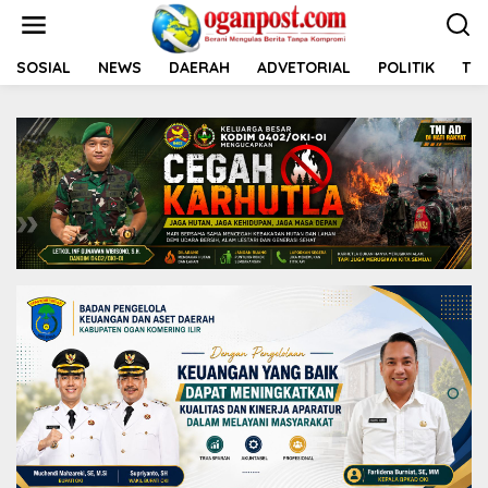
L
e
w
a
SOSIAL
NEWS
DAERAH
ADVETORIAL
POLITIK
TNI
t
i
k
e
k
o
n
t
e
n