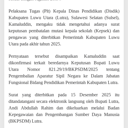
i
d
Pelaksana Tugas (Plt) Kepala Dinas Pendidikan (Disdik)
a
Kabupaten Luwu Utara (Lutra), Sulawesi Selatan (Sulsel),
k
T
Kamaluddin, mengaku tidak mengetahui adanya surat
a
keputusan pembatalan mutasi kepala sekolah (Kepsek) dan
h
pengawas yang diterbitkan Pemerintah Kabupaten Luwu
u
,
Utara pada akhir tahun 2025.
A
d
Pernyataan tersebut disampaikan Kamaluddin saat
a
dikonfirmasi terkait beredarnya Keputusan Bupati Luwu
S
u
Utara Nomor 821.29/19/BKPSDM/2025 tentang
r
Pengembalian Aparatur Sipil Negara ke Dalam Jabatan
a
Fungsional Bidang Pendidikan Pemerintah Kabupaten Lutra.
t
P
Surat yang diterbitkan pada 15 Desember 2025 itu
e
m
ditandatangani secara elektronik langsung oleh Bupati Lutra,
b
Andi Abdullah Rahim dan dikeluarkan melalui Badan
a
Kepegawaian dan Pengembangan Sumber Daya Manusia
t
a
(BKPSDM) Lutra.
l