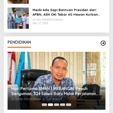
Meski Ada Sapi Bantuan Presiden dari
APBN, ASN OKI Tebar 60 Hewan Kurban
Tanpa Gunakan APBD
Di OKI, PEMERINTAHAN
Mei 27, 2026
PENDIDIKAN
Hari Pertama SMAN 1 MERANGIN: Penuh
P
t
Senyuman, 324 Siswa Baru Mulai Perjalanan
In
Baru
T
Di JAMBI, PENDIDIKAN
|
Juli 13, 2026
Di