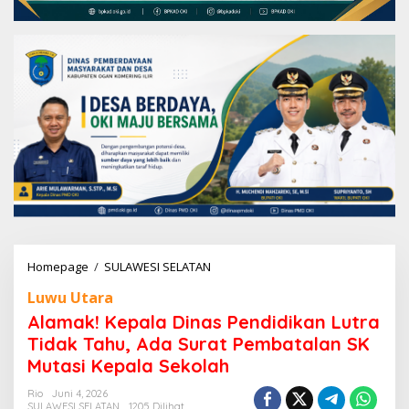
Homepage
/
SULAWESI SELATAN
A
l
Luwu Utara
a
m
Alamak! Kepala Dinas Pendidikan Lutra
a
Tidak Tahu, Ada Surat Pembatalan SK
k
Mutasi Kepala Sekolah
!
K
Rio
Juni 4, 2026
e
SULAWESI SELATAN
1205 Dilihat