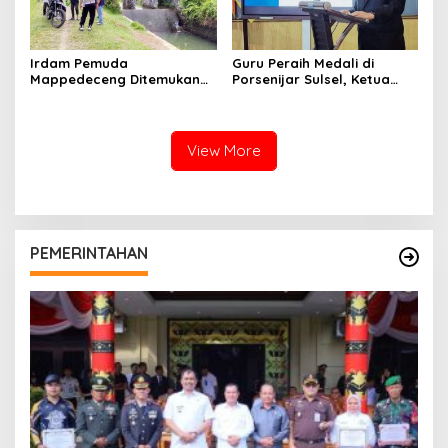
Irdam Pemuda
Guru Peraih Medali di
Mappedeceng Ditemukan
Porsenijar Sulsel, Ketua
Meninggal di Saluran Irigasi
PGRI Luwu Utara Serahkan
Bonus
View More
PEMERINTAHAN