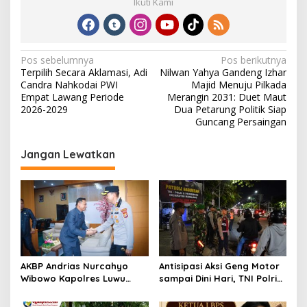
Ikuti Kami
N
Pos sebelumnya
Pos berikutnya
Terpilih Secara Aklamasi, Adi
Nilwan Yahya Gandeng Izhar
a
Candra Nahkodai PWI
Majid Menuju Pilkada
v
Empat Lawang Periode
Merangin 2031: Duet Maut
2026-2029
Dua Petarung Politik Siap
i
Guncang Persaingan
g
Jangan Lewatkan
a
s
i
p
o
s
AKBP Andrias Nurcahyo
Antisipasi Aksi Geng Motor
Wibowo Kapolres Luwu
sampai Dini Hari, TNI Polri
Kunjungi DPRD, Jalin
dan Pemerintah Patroli
Silaturahmi Bangun Sinergi
Gabungan