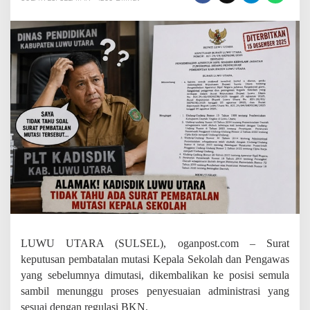
p
a
l
a
D
i
n
a
s
P
e
n
d
i
d
i
k
a
n
L
LUWU UTARA (SULSEL), oganpost.com – Surat
u
keputusan pembatalan mutasi Kepala Sekolah dan Pengawas
t
yang sebelumnya dimutasi, dikembalikan ke posisi semula
r
a
sambil menunggu proses penyesuaian administrasi yang
T
sesuai dengan regulasi BKN.