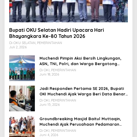
Bupati OKU Selatan Hadiri Upacara Hari
Bhayangkara Ke-80 Tahun 2026
Di OKU SELATAN, PEMERINTAHAN
Juli 2, 2026
Muchendi Pimpin Aksi Bersih Lingkungan,
ASN, TNI, Polri, dan Warga Bergotong
Royong
Di OKI, PEMERINTAHAN
Juni 18, 2026
Jadi Responden Pertama SE 2026, Bupati
OKI Muchendi Ajak Warga Beri Data Benar
ke Petugas BPS
Di OKI, PEMERINTAHAN
Juni 15, 2026
Groundbreaking Masjid Baitul Muttaqin,
Muchendi Ajak Perusahaan Pedamaran
Timur Turut Bantu
Di OKI, PEMERINTAHAN
Juni 4, 2026