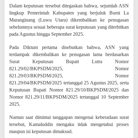
a
Dalam keputusan tersebut ditegaskan bahwa, sejumlah ASN
n
lingkup Pemerintah Kabupaten yang berjuluk Bumi La
S
K
Maranginang (Luwu Utara) dikembalikan ke penugasan
M
sebelumnya sesuai beberapa surat keputusan yang diterbitkan
u
pada Agustus hingga September 2025.
t
a
Pada Diktum pertama disebutkan bahwa, ASN yang
s
i
terdampak dikembalikan ke penugasan lama berdasarkan
K
Surat Keputusan Bupati Lutra Nomor
e
821.29/02/BKPSDM/2025, Nomor
p
a
821.29/03/BKPSDM/2025, Nomor
l
821.29/04/BKPSDM/2025 tertanggal 25 Agustus 2025, serta
a
Keputusan Bupati Nomor 821.29/10/BKPSDM/2025 dan
S
Nomor 821.29/11/BKPSDM/2025 tertanggal 10 September
e
k
2025.
o
l
Namun saat dimintai tanggapan mengenai keberadaan surat
a
tersebut, Kamaluddin mengaku tidak mengetahui proses
h
maupun isi keputusan dimaksud.