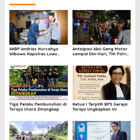
AKBP Andrias Nurcahyo
Antisipasi Aksi Geng Motor
Wibowo Kapolres Luwu
sampai Dini Hari, TNI Polri
Kunjungi DPRD, Jalin
dan Pemerintah Patroli
Silaturahmi Bangun Sinergi
Gabungan
Tiga Pelaku Pembunuhan di
Ketua I Terpilih BPS Gereja
Toraja Utara Ditangkap
Toraja Ungkapkan Ini