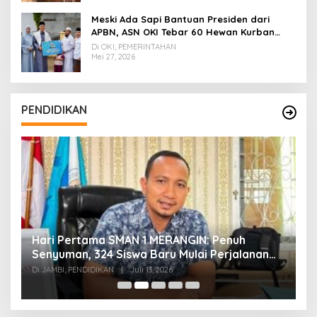
Meski Ada Sapi Bantuan Presiden dari
APBN, ASN OKI Tebar 60 Hewan Kurban
Tanpa Gunakan APBD
Di OKI, PEMERINTAHAN
Mei 27, 2026
PENDIDIKAN
Hari Pertama SMAN 1 MERANGIN: Penuh
P
t
Senyuman, 324 Siswa Baru Mulai Perjalanan
In
Baru
T
Di JAMBI, PENDIDIKAN
|
Juli 13, 2026
Di