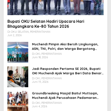
Bupati OKU Selatan Hadiri Upacara Hari
Bhayangkara Ke-80 Tahun 2026
Di OKU SELATAN, PEMERINTAHAN
Juli 2, 2026
Muchendi Pimpin Aksi Bersih Lingkungan,
ASN, TNI, Polri, dan Warga Bergotong
Royong
Di OKI, PEMERINTAHAN
Juni 18, 2026
Jadi Responden Pertama SE 2026, Bupati
OKI Muchendi Ajak Warga Beri Data Benar
ke Petugas BPS
Di OKI, PEMERINTAHAN
Juni 15, 2026
Groundbreaking Masjid Baitul Muttaqin,
Muchendi Ajak Perusahaan Pedamaran
Timur Turut Bantu
Di OKI, PEMERINTAHAN
Juni 4, 2026