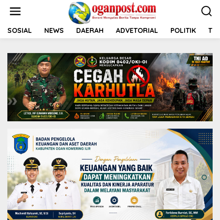
L
e
w
a
SOSIAL
NEWS
DAERAH
ADVETORIAL
POLITIK
TNI
t
i
k
e
k
o
n
t
e
n