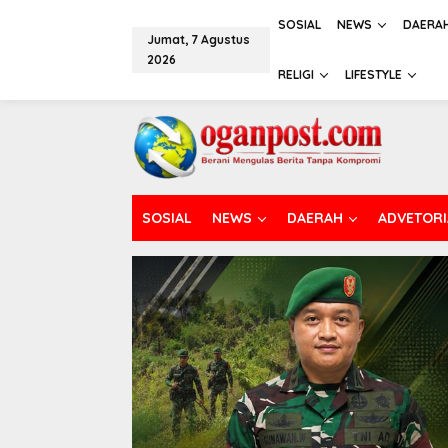
L
e
SOSIAL
NEWS
DAERA
Jumat, 7 Agustus
w
2026
a
RELIGI
LIFESTYLE
t
i
k
e
k
o
n
t
SOSIAL
NEWS
DAERAH
ADVETORI
e
n