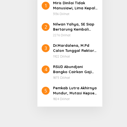
Miris Dinilai Tidak
1
Manusiawi, Lima Kepala
Sekolah Tabir
3136 Dilihat
Dipindahkan ke
Jangkat, dan Tiga
Nilwan Yahya, SE Siap
2
Lainnya Nonjob
Bertarung Kembali
Rebut Kursi Bupati
2276 Dilihat
Merangin di Pilbup 2031
Dr.Mardalena, M.Pd
3
Calon Tunggal Rektor
Universitas Merangin,
1922 Dilihat
Siap Bawa Kampus
Menuju Puncak Prestasi
RSUD Abundjani
4
Bangko Cairkan Gaji
P3K Paruh Waktu, Minta
1875 Dilihat
Bupati Segera Lantik
Direktur Definitif
Pemkab Lutra Akhirnya
5
Mundur, Mutasi Kepsek
dan Pengawas yang
1824 Dilihat
Bermasalah Dibatalkan