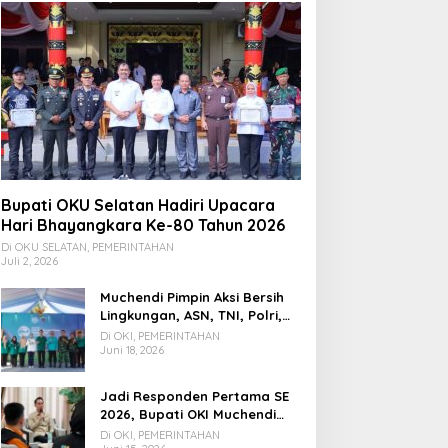
Bupati OKU Selatan Hadiri Upacara
Hari Bhayangkara Ke-80 Tahun 2026
Di OKU SELATAN, PEMERINTAHAN
Juli 2, 2026
Muchendi Pimpin Aksi Bersih
Lingkungan, ASN, TNI, Polri,
dan Warga Bergotong
Di OKI, PEMERINTAHAN
Royong
Juni 18, 2026
Jadi Responden Pertama SE
2026, Bupati OKI Muchendi
Ajak Warga Beri Data Benar
Di OKI, PEMERINTAHAN