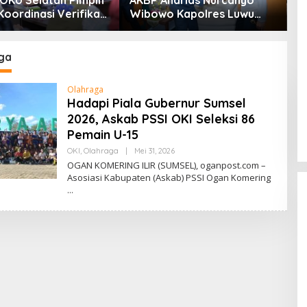
 OKU Selatan Pimpin
AKBP Andrias Nurcahyo
D
oordinasi Verifikasi
Wibowo Kapolres Luwu
D
han Rehabilitasi Dan
Kunjungi DPRD, Jalin
K
truksi
Silaturahmi Bangun Sinergi
y
bencana Bersama
M
ga
Olahraga
Hadapi Piala Gubernur Sumsel
2026, Askab PSSI OKI Seleksi 86
Pemain U-15
OKI
,
Olahraga
|
Mei 31, 2026
O
L
OGAN KOMERING ILIR (SUMSEL), oganpost.com –
E
Asosiasi Kabupaten (Askab) PSSI Ogan Komering
H
R
I
O
SDN 002 Bangko Raih Prestasi
Gemilang di Lomba Bertutur,
Wakili Merangin ke Tingkat