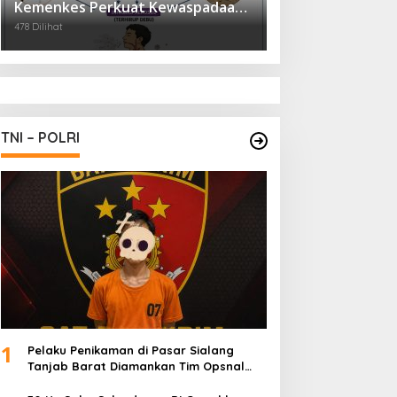
Kemenkes Perkuat Kewaspadaan
Virus Hanta
478 Dilihat
TNI – POLRI
1
Pelaku Penikaman di Pasar Sialang
Tanjab Barat Diamankan Tim Opsnal
Satreskrim Polres