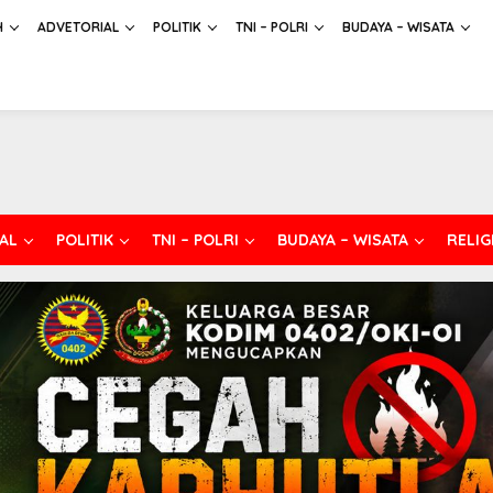
H
ADVETORIAL
POLITIK
TNI – POLRI
BUDAYA – WISATA
AL
POLITIK
TNI – POLRI
BUDAYA – WISATA
RELIG