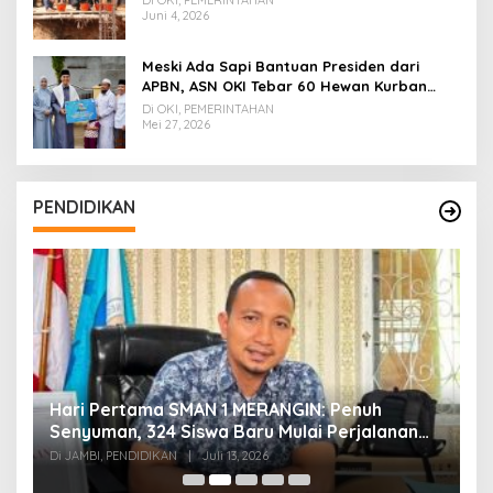
Juni 4, 2026
Meski Ada Sapi Bantuan Presiden dari
APBN, ASN OKI Tebar 60 Hewan Kurban
Tanpa Gunakan APBD
Di OKI, PEMERINTAHAN
Mei 27, 2026
PENDIDIKAN
Hari Pertama SMAN 1 MERANGIN: Penuh
P
t
Senyuman, 324 Siswa Baru Mulai Perjalanan
In
Baru
T
Di JAMBI, PENDIDIKAN
|
Juli 13, 2026
Di