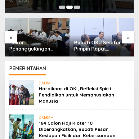
Juni 18, 2026
«
»
Rakor
Bupati OKU Selatan
Penanggulangan
Pimpin Rapat
Kemiskinan Dan
Koordinasi Verifikasi
Program 3 Juta
Kebutuhan Rehabilitasi
Rumah, Pemkab OKU
Dan Rekonstruksi
PEMERINTAHAN
Selatan Perkuat
Pascabencana
Kolaborasi Dengan
Bersama BNPB
DAERAH
Pemprov Sumsel
Hardiknas di OKI, Refleksi Spirit
Pendidikan untuk Memanusiakan
Manusia
DAERAH
164 Calon Haji Kloter 10
Diberangkatkan, Bupati Pesan
Kesiapan Fisik dan Kebersamaan