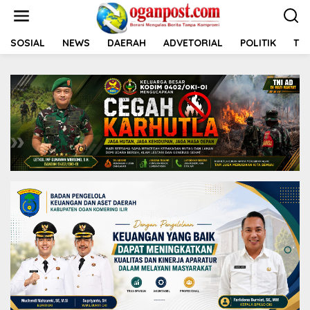
L
e
w
a
SOSIAL
NEWS
DAERAH
ADVETORIAL
POLITIK
TNI
t
i
k
e
k
o
n
t
e
n