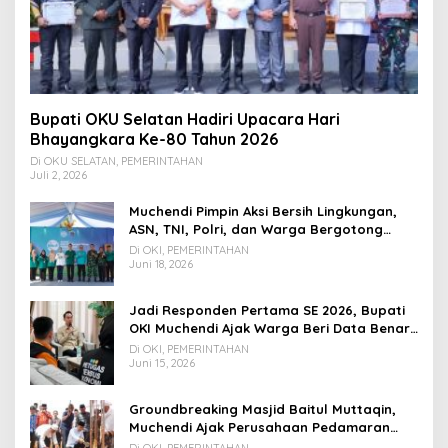
Bupati OKU Selatan Hadiri Upacara Hari
Bhayangkara Ke-80 Tahun 2026
Di OKU SELATAN, PEMERINTAHAN
Juli 2, 2026
Muchendi Pimpin Aksi Bersih Lingkungan,
ASN, TNI, Polri, dan Warga Bergotong
Royong
Di OKI, PEMERINTAHAN
Juni 18, 2026
Jadi Responden Pertama SE 2026, Bupati
OKI Muchendi Ajak Warga Beri Data Benar
ke Petugas BPS
Di OKI, PEMERINTAHAN
Juni 15, 2026
Groundbreaking Masjid Baitul Muttaqin,
Muchendi Ajak Perusahaan Pedamaran
Timur Turut Bantu
Di OKI, PEMERINTAHAN