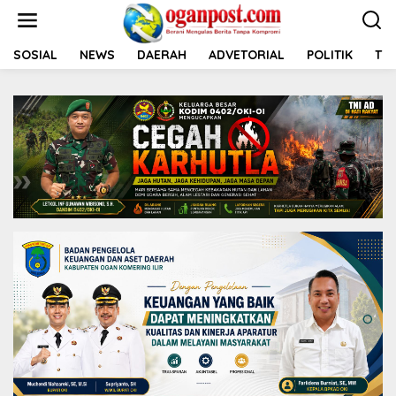
L
e
w
a
SOSIAL
NEWS
DAERAH
ADVETORIAL
POLITIK
TNI
t
i
k
e
k
o
n
t
e
n