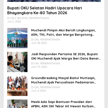
Bupati OKU Selatan Hadiri Upacara Hari
Bhayangkara Ke-80 Tahun 2026
Di OKU SELATAN, PEMERINTAHAN
Juli 2, 2026
Muchendi Pimpin Aksi Bersih Lingkungan,
ASN, TNI, Polri, dan Warga Bergotong
Royong
Di OKI, PEMERINTAHAN
Juni 18, 2026
Jadi Responden Pertama SE 2026, Bupati
OKI Muchendi Ajak Warga Beri Data Benar
ke Petugas BPS
Di OKI, PEMERINTAHAN
Juni 15, 2026
Groundbreaking Masjid Baitul Muttaqin,
Muchendi Ajak Perusahaan Pedamaran
Timur Turut Bantu
Di OKI, PEMERINTAHAN
Juni 4, 2026
Meski Ada Sapi Bantuan Presiden dari
APBN, ASN OKI Tebar 60 Hewan Kurban