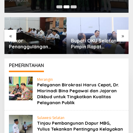
Juni 18, 2026
«
»
Rakor
Bupati OKU Selatan
Penanggulangan
Pimpin Rapat
Kemiskinan Dan
Koordinasi Verifikasi
Program 3 Juta
Kebutuhan Rehabilitasi
Rumah, Pemkab OKU
Dan Rekonstruksi
PEMERINTAHAN
Selatan Perkuat
Pascabencana
Kolaborasi Dengan
Bersama BNPB
Merangin
Pemprov Sumsel
Pelayanan Birokrasi Harus Cepat, Dr.
Misrinadi Bina Pegawai dan Jajaran
Dikbud untuk Tingkatkan Kualitas
Pelayanan Publik
Sulawesi Selatan
Tinjau Pembangunan Dapur MBG,
Yulius Tekankan Pentingnya Kelayakan