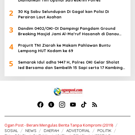
Diamankan Tim Opsnal Satreskrim Polres
2
30 Kg Sabu Selundupan Di Gagal kan Polisi Di
Perairan Laut Asahan
3
Dandim 0402/OKI-OI Dampingi Pangdam Ground
Breaking Masjid Jami Al-Ma’ruf Hasanah di Danau
Biru Ogan Ilir
4
Prajurit TNI Ziarah ke Makam Pahlawan Buntu
Lempong HUT Kodam ke 69
5
Semarak Idul adha 1447 H, Polres OKI Gelar Sholat
Ied Bersama dan Sembelih 15 Sapi serta 17 Kambing
Kurban
Ogan Post - Berani Mengulas Berita Tanpa Kompromi (2019)
SOSIAL
NEWS
DAERAH
ADVETORIAL
POLITIK