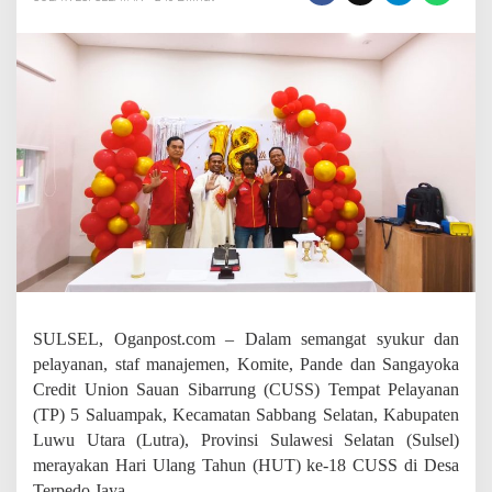
b
a
r
r
u
n
g
T
P
S
a
l
u
a
m
p
a
SULSEL, Oganpost.com – Dalam semangat syukur dan
k
R
pelayanan, staf manajemen, Komite, Pande dan Sangayoka
a
Credit Union Sauan Sibarrung (CUSS) Tempat Pelayanan
y
(TP) 5 Saluampak, Kecamatan Sabbang Selatan, Kabupaten
a
Luwu Utara (Lutra), Provinsi Sulawesi Selatan (Sulsel)
k
a
merayakan Hari Ulang Tahun (HUT) ke-18 CUSS di Desa
n
Terpedo Jaya.