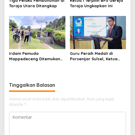
Tiga Pelaku Pembunuhan di
Ketua I Terpilih BPS Gereja
Toraja Utara Ditangkap
Toraja Ungkapkan Ini
Irdam Pemuda
Guru Peraih Medali di
Mappedeceng Ditemukan
Porsenijar Sulsel, Ketua
Meninggal di Saluran Irigasi
PGRI Luwu Utara Serahkan
Bonus
Tinggalkan Balasan
Alamat email Anda tidak akan dipublikasikan.
Ruas yang wajib
ditandai
*