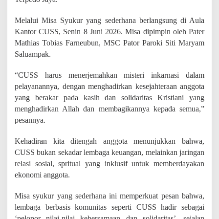
H
U
Melalui Misa Syukur yang sederhana berlangsung di Aula
T
k
Kantor CUSS, Senin 8 Juni 2026. Misa dipimpin oleh Pater
e
Mathias Tobias Farneubun, MSC Pator Paroki Siti Maryam
-
Saluampak.
1
8
d
“CUSS harus menerjemahkan misteri inkarnasi dalam
e
pelayanannya, dengan menghadirkan kesejahteraan anggota
n
yang berakar pada kasih dan solidaritas Kristiani yang
g
menghadirkan Allah dan membagikannya kepada semua,”
a
n
pesannya.
M
i
Kehadiran kita ditengah anggota menunjukkan bahwa,
s
CUSS bukan sekadar lembaga keuangan, melainkan jaringan
a
d
relasi sosial, spritual yang inklusif untuk memberdayakan
a
ekonomi anggota.
n
S
Misa syukur yang sederhana ini memperkuat pesan bahwa,
e
d
lembaga berbasis komunitas seperti CUSS hadir sebagai
e
‘pelopor nilai-nilai kebersamaan dan solidaritas’, sejalan