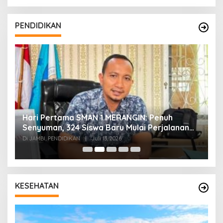
PENDIDIKAN
Hari Pertama SMAN 1 MERANGIN: Penuh
P
t
Senyuman, 324 Siswa Baru Mulai Perjalanan
In
Baru
T
Di JAMBI, PENDIDIKAN
|
Juli 13, 2026
Di
KESEHATAN