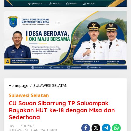
Homepage
/
SULAWESI SELATAN
C
U
Sulawesi Selatan
S
a
CU Sauan Sibarrung TP Saluampak
u
Rayakan HUT ke-18 dengan Misa dan
a
Sederhana
n
S
Rio
Juni 8, 2026
i
SULAWESI SELATAN
248 Dilihat