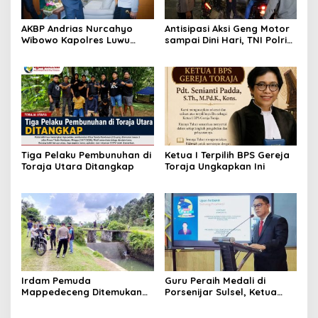
AKBP Andrias Nurcahyo
Antisipasi Aksi Geng Motor
Wibowo Kapolres Luwu
sampai Dini Hari, TNI Polri
Kunjungi DPRD, Jalin
dan Pemerintah Patroli
Silaturahmi Bangun Sinergi
Gabungan
Tiga Pelaku Pembunuhan di
Ketua I Terpilih BPS Gereja
Toraja Utara Ditangkap
Toraja Ungkapkan Ini
Irdam Pemuda
Guru Peraih Medali di
Mappedeceng Ditemukan
Porsenijar Sulsel, Ketua
Meninggal di Saluran Irigasi
PGRI Luwu Utara Serahkan
Bonus