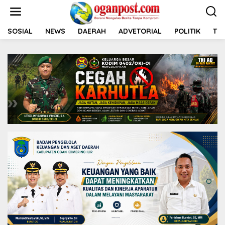
L
e
w
a
SOSIAL
NEWS
DAERAH
ADVETORIAL
POLITIK
TNI
t
i
k
e
k
o
n
t
e
n