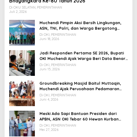
Bhayangkara Ke-80 Tahun 2026
Di OKU SELATAN, PEMERINTAHAN
Juli 2, 2026
Muchendi Pimpin Aksi Bersih Lingkungan,
ASN, TNI, Polri, dan Warga Bergotong
Royong
Di OKI, PEMERINTAHAN
Juni 18, 2026
Jadi Responden Pertama SE 2026, Bupati
OKI Muchendi Ajak Warga Beri Data Benar
ke Petugas BPS
Di OKI, PEMERINTAHAN
Juni 15, 2026
Groundbreaking Masjid Baitul Muttaqin,
Muchendi Ajak Perusahaan Pedamaran
Timur Turut Bantu
Di OKI, PEMERINTAHAN
Juni 4, 2026
Meski Ada Sapi Bantuan Presiden dari
APBN, ASN OKI Tebar 60 Hewan Kurban
Tanpa Gunakan APBD
Di OKI, PEMERINTAHAN
Mei 27, 2026