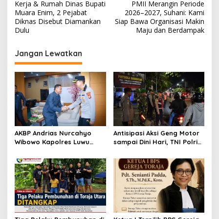
a
Kerja & Rumah Dinas Bupati
PMII Merangin Periode
v
Muara Enim, 2 Pejabat
2026–2027, Suhani: Kami
Diknas Disebut Diamankan
Siap Bawa Organisasi Makin
i
Dulu
Maju dan Berdampak
g
Jangan Lewatkan
a
s
i
p
o
s
AKBP Andrias Nurcahyo
Antisipasi Aksi Geng Motor
Wibowo Kapolres Luwu
sampai Dini Hari, TNI Polri
Kunjungi DPRD, Jalin
dan Pemerintah Patroli
Silaturahmi Bangun Sinergi
Gabungan