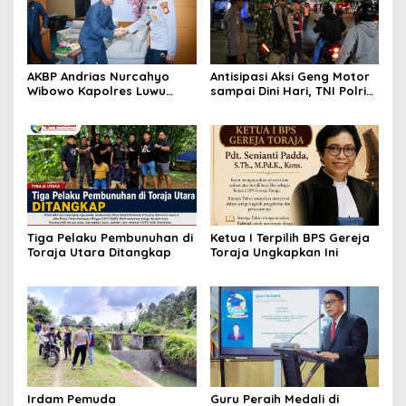
AKBP Andrias Nurcahyo
Antisipasi Aksi Geng Motor
Wibowo Kapolres Luwu
sampai Dini Hari, TNI Polri
Kunjungi DPRD, Jalin
dan Pemerintah Patroli
Silaturahmi Bangun Sinergi
Gabungan
Tiga Pelaku Pembunuhan di
Ketua I Terpilih BPS Gereja
Toraja Utara Ditangkap
Toraja Ungkapkan Ini
Irdam Pemuda
Guru Peraih Medali di