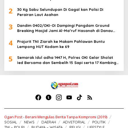
2
30 Kg Sabu Selundupan Di Gagal kan Polisi Di
Perairan Laut Asahan
3
Dandim 0402/OKI-OI Dampingi Pangdam Ground
Breaking Masjid Jami Al-Ma’ruf Hasanah di Danau
Biru Ogan Ilir
4
Prajurit TNI Ziarah ke Makam Pahlawan Buntu
Lempong HUT Kodam ke 69
5
Semarak Idul adha 1447 H, Polres OKI Gelar Sholat
Ied Bersama dan Sembelih 15 Sapi serta 17 Kambing
Kurban
Ogan Post - Berani Mengulas Berita Tanpa Kompromi (2019)
SOSIAL
NEWS
DAERAH
ADVETORIAL
POLITIK
TNI – POLRI
BUDAYA – WISATA
RELIGI
LIFESTYLE