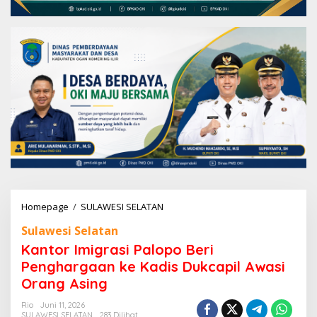
Homepage
/
SULAWESI SELATAN
K
a
Sulawesi Selatan
n
t
Kantor Imigrasi Palopo Beri
o
Penghargaan ke Kadis Dukcapil Awasi
r
Orang Asing
I
m
Rio
Juni 11, 2026
i
SULAWESI SELATAN
283 Dilihat