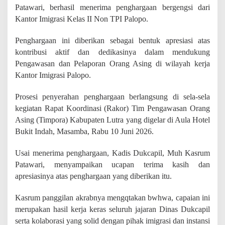
n
Patawari, berhasil menerima penghargaan bergengsi dari
k
Kantor Imigrasi Kelas II Non TPI Palopo.
e
K
a
Penghargaan ini diberikan sebagai bentuk apresiasi atas
d
kontribusi aktif dan dedikasinya dalam mendukung
i
Pengawasan dan Pelaporan Orang Asing di wilayah kerja
s
Kantor Imigrasi Palopo.
D
u
k
Prosesi penyerahan penghargaan berlangsung di sela-sela
c
kegiatan Rapat Koordinasi (Rakor) Tim Pengawasan Orang
a
Asing (Timpora) Kabupaten Lutra yang digelar di Aula Hotel
p
i
Bukit Indah, Masamba, Rabu 10 Juni 2026.
l
A
Usai menerima penghargaan, Kadis Dukcapil, Muh Kasrum
w
Patawari, menyampaikan ucapan terima kasih dan
a
s
apresiasinya atas penghargaan yang diberikan itu.
i
O
Kasrum panggilan akrabnya mengqtakan bwhwa, capaian ini
r
merupakan hasil kerja keras seluruh jajaran Dinas Dukcapil
a
serta kolaborasi yang solid dengan pihak imigrasi dan instansi
n