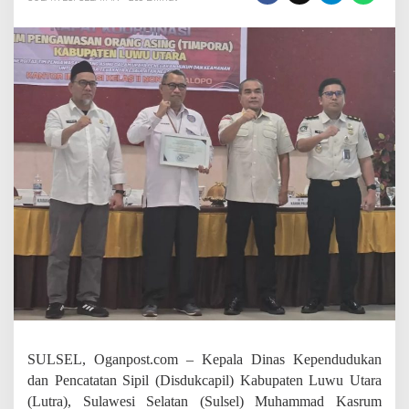
g
r
a
s
i
P
a
l
o
p
o
B
e
r
i
P
e
n
g
h
a
r
SULSEL, Oganpost.com – Kepala Dinas Kependudukan
g
dan Pencatatan Sipil (Disdukcapil) Kabupaten Luwu Utara
a
a
(Lutra), Sulawesi Selatan (Sulsel) Muhammad Kasrum