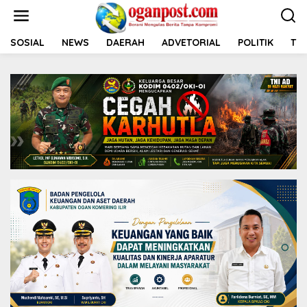
L
e
w
a
SOSIAL
NEWS
DAERAH
ADVETORIAL
POLITIK
TNI
t
i
k
e
k
o
n
t
e
n