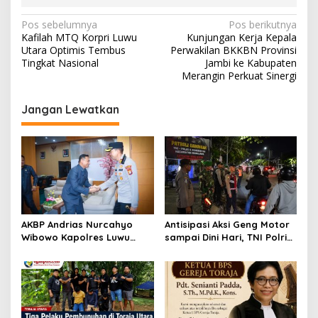
N
Pos sebelumnya
Pos berikutnya
Kafilah MTQ Korpri Luwu
Kunjungan Kerja Kepala
a
Utara Optimis Tembus
Perwakilan BKKBN Provinsi
v
Tingkat Nasional
Jambi ke Kabupaten
Merangin Perkuat Sinergi
i
g
Jangan Lewatkan
a
s
i
p
o
s
AKBP Andrias Nurcahyo
Antisipasi Aksi Geng Motor
Wibowo Kapolres Luwu
sampai Dini Hari, TNI Polri
Kunjungi DPRD, Jalin
dan Pemerintah Patroli
Silaturahmi Bangun Sinergi
Gabungan