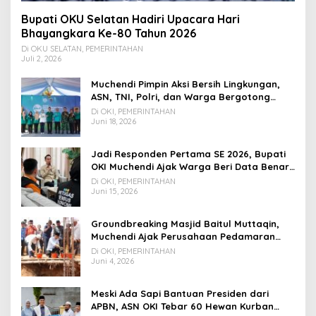
Bupati OKU Selatan Hadiri Upacara Hari
Bhayangkara Ke-80 Tahun 2026
Di OKU SELATAN, PEMERINTAHAN
Juli 2, 2026
Muchendi Pimpin Aksi Bersih Lingkungan,
ASN, TNI, Polri, dan Warga Bergotong
Royong
Di OKI, PEMERINTAHAN
Juni 18, 2026
Jadi Responden Pertama SE 2026, Bupati
OKI Muchendi Ajak Warga Beri Data Benar
ke Petugas BPS
Di OKI, PEMERINTAHAN
Juni 15, 2026
Groundbreaking Masjid Baitul Muttaqin,
Muchendi Ajak Perusahaan Pedamaran
Timur Turut Bantu
Di OKI, PEMERINTAHAN
Juni 4, 2026
Meski Ada Sapi Bantuan Presiden dari
APBN, ASN OKI Tebar 60 Hewan Kurban