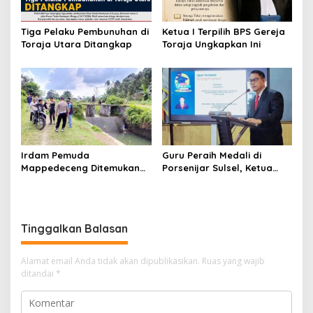
Tiga Pelaku Pembunuhan di
Ketua I Terpilih BPS Gereja
Toraja Utara Ditangkap
Toraja Ungkapkan Ini
Irdam Pemuda
Guru Peraih Medali di
Mappedeceng Ditemukan
Porsenijar Sulsel, Ketua
Meninggal di Saluran Irigasi
PGRI Luwu Utara Serahkan
Bonus
Tinggalkan Balasan
Alamat email Anda tidak akan dipublikasikan.
Ruas yang wajib
ditandai
*