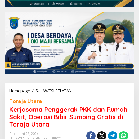
Homepage
/
SULAWESI SELATAN
K
e
Toraja Utara
r
j
Kerjasama Penggerak PKK dan Rumah
a
Sakit, Operasi Bibir Sumbing Gratis di
s
Toraja Utara
a
m
Rio
Juni 29, 2026
a
SULAWESI SELATAN
221 Dilihat