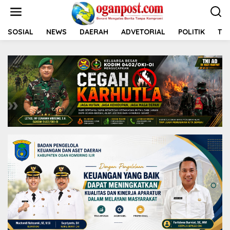
L
e
w
a
SOSIAL
NEWS
DAERAH
ADVETORIAL
POLITIK
TNI
t
i
k
e
k
o
n
t
e
n