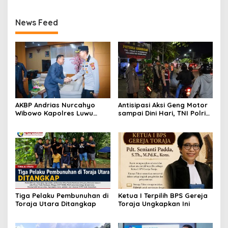
News Feed
AKBP Andrias Nurcahyo
Antisipasi Aksi Geng Motor
Wibowo Kapolres Luwu
sampai Dini Hari, TNI Polri
Kunjungi DPRD, Jalin
dan Pemerintah Patroli
Silaturahmi Bangun Sinergi
Gabungan
Tiga Pelaku Pembunuhan di
Ketua I Terpilih BPS Gereja
Toraja Utara Ditangkap
Toraja Ungkapkan Ini