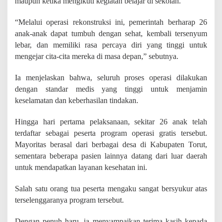
maupun ketika mengikuti kegiatan belajar di sekolah.
s
d
“Melalui operasi rekonstruksi ini, pemerintah berharap 26
i
T
anak-anak dapat tumbuh dengan sehat, kembali tersenyum
o
lebar, dan memiliki rasa percaya diri yang tinggi untuk
r
mengejar cita-cita mereka di masa depan,” sebutnya.
a
j
a
Ia menjelaskan bahwa, seluruh proses operasi dilakukan
U
dengan standar medis yang tinggi untuk menjamin
t
keselamatan dan keberhasilan tindakan.
a
r
a
Hingga hari pertama pelaksanaan, sekitar 26 anak telah
terdaftar sebagai peserta program operasi gratis tersebut.
Mayoritas berasal dari berbagai desa di Kabupaten Torut,
sementara beberapa pasien lainnya datang dari luar daerah
untuk mendapatkan layanan kesehatan ini.
Salah satu orang tua peserta mengaku sangat bersyukur atas
terselenggaranya program tersebut.
Dengan penuh haru, ia menyampaikan terima kasih kepada