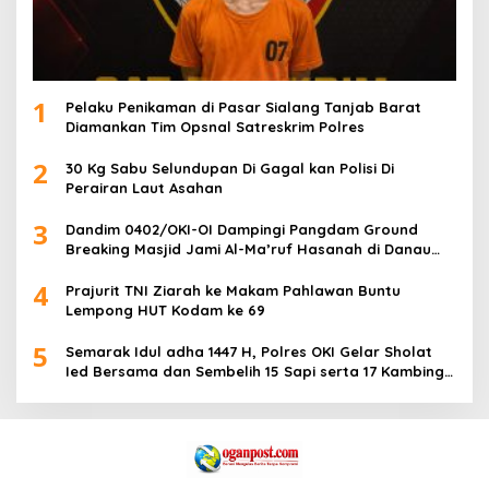
1
Pelaku Penikaman di Pasar Sialang Tanjab Barat
Diamankan Tim Opsnal Satreskrim Polres
2
30 Kg Sabu Selundupan Di Gagal kan Polisi Di
Perairan Laut Asahan
3
Dandim 0402/OKI-OI Dampingi Pangdam Ground
Breaking Masjid Jami Al-Ma’ruf Hasanah di Danau
Biru Ogan Ilir
4
Prajurit TNI Ziarah ke Makam Pahlawan Buntu
Lempong HUT Kodam ke 69
5
Semarak Idul adha 1447 H, Polres OKI Gelar Sholat
Ied Bersama dan Sembelih 15 Sapi serta 17 Kambing
Kurban