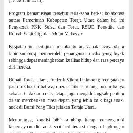
(27-28 Juni 2026).
,
O
p
Program kemanusiaan tersebut terlaksana berkat kolaborasi
e
antara Pemerintah Kabupaten Toraja Utara dalam hal ini
r
Penggerak PKK Sulsel dan Torut, RSUD Pongtiku dan
a
Rumah Sakit Gigi dan Mulut Makassar.
s
i
B
Kegiatan ini bertujuan membantu anak-anak penyandang
i
bibir sumbing memperoleh penanganan medis yang layak
b
sehingga dapat meningkatkan kualitas hidup dan rasa percaya
i
r
diri mereka.
S
u
Bupati Toraja Utara, Frederik Viktor Palimbong mengatakan
m
pada m3dua ini bahwa, operasi bibir sumbing bukan hanya
b
i
sebatas tindakan medis, tetapi juga menjadi langkah penting
n
dalam memberikan masa depan yang lebih baik bagi anak-
g
anak di Bumi Pong Tiku julukan Toraja Utara.
G
r
Menurutnya, kondisi bibir sumbing kerap memengaruhi
a
t
kepercayaan diri anak saat berinteraksi dengan lingkungan
i