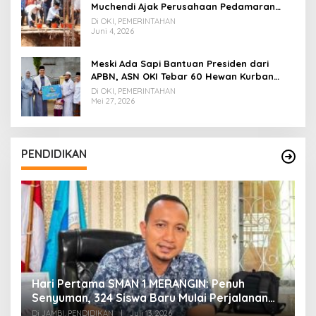
Muchendi Ajak Perusahaan Pedamaran
Timur Turut Bantu
Di OKI, PEMERINTAHAN
Juni 4, 2026
Meski Ada Sapi Bantuan Presiden dari
APBN, ASN OKI Tebar 60 Hewan Kurban
Tanpa Gunakan APBD
Di OKI, PEMERINTAHAN
Mei 27, 2026
PENDIDIKAN
Hari Pertama SMAN 1 MERANGIN: Penuh
P
t
Senyuman, 324 Siswa Baru Mulai Perjalanan
In
Baru
T
Di JAMBI, PENDIDIKAN
|
Juli 13, 2026
Di