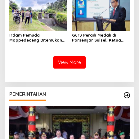
Irdam Pemuda
Guru Peraih Medali di
Mappedeceng Ditemukan
Porsenijar Sulsel, Ketua
Meninggal di Saluran Irigasi
PGRI Luwu Utara Serahkan
Bonus
View More
PEMERINTAHAN