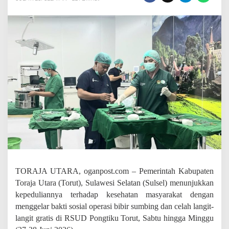
P
e
n
g
g
e
r
a
k
P
K
K
d
a
n
R
u
m
a
TORAJA UTARA, oganpost.com – Pemerintah Kabupaten
h
Toraja Utara (Torut), Sulawesi Selatan (Sulsel) menunjukkan
S
kepeduliannya terhadap kesehatan masyarakat dengan
a
k
menggelar bakti sosial operasi bibir sumbing dan celah langit-
i
langit gratis di RSUD Pongtiku Torut, Sabtu hingga Minggu
t