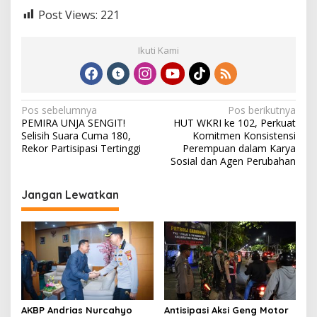
Post Views:
221
Ikuti Kami
N
Pos sebelumnya
Pos berikutnya
PEMIRA UNJA SENGIT!
HUT WKRI ke 102, Perkuat
a
Selisih Suara Cuma 180,
Komitmen Konsistensi
v
Rekor Partisipasi Tertinggi
Perempuan dalam Karya
Sosial dan Agen Perubahan
i
g
Jangan Lewatkan
a
s
i
p
o
s
AKBP Andrias Nurcahyo
Antisipasi Aksi Geng Motor