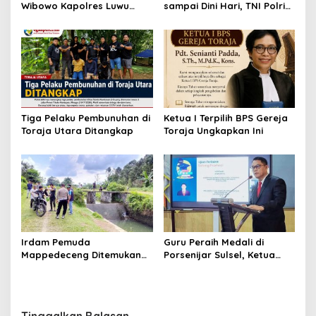
Wibowo Kapolres Luwu
sampai Dini Hari, TNI Polri
Kunjungi DPRD, Jalin
dan Pemerintah Patroli
Silaturahmi Bangun Sinergi
Gabungan
Tiga Pelaku Pembunuhan di
Ketua I Terpilih BPS Gereja
Toraja Utara Ditangkap
Toraja Ungkapkan Ini
Irdam Pemuda
Guru Peraih Medali di
Mappedeceng Ditemukan
Porsenijar Sulsel, Ketua
Meninggal di Saluran Irigasi
PGRI Luwu Utara Serahkan
Bonus