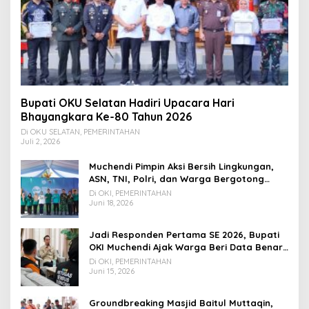
Bupati OKU Selatan Hadiri Upacara Hari
Bhayangkara Ke-80 Tahun 2026
Di OKU SELATAN, PEMERINTAHAN
Juli 2, 2026
Muchendi Pimpin Aksi Bersih Lingkungan,
ASN, TNI, Polri, dan Warga Bergotong
Royong
Di OKI, PEMERINTAHAN
Juni 18, 2026
Jadi Responden Pertama SE 2026, Bupati
OKI Muchendi Ajak Warga Beri Data Benar
ke Petugas BPS
Di OKI, PEMERINTAHAN
Juni 15, 2026
Groundbreaking Masjid Baitul Muttaqin,