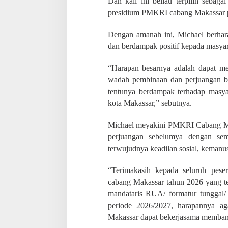
Dan kali ini beliau terpilih sebag
n
g
presidium PMKRI cabang Makassar p
M
a
Dengan amanah ini, Michael berh
k
dan berdampak positif kepada masyar
a
s
s
“Harapan besarnya adalah dapat 
a
wadah pembinaan dan perjuangan b
r
tentunya berdampak terhadap masy
,
kota Makassar,” sebutnya.
P
e
r
Michael meyakini PMKRI Cabang Ma
i
perjuangan sebelumya dengan sem
o
terwujudnya keadilan sosial, kemanus
d
e
2
“Terimakasih kepada seluruh pe
0
cabang Makassar tahun 2026 yang t
2
mandataris RUA/ formatur tunggal
6
-
periode 2026/2027, harapannya a
2
Makassar dapat bekerjasama membangu
0