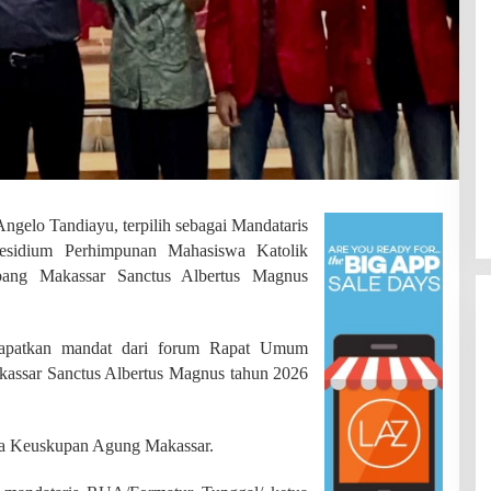
elo Tandiayu, terpilih sebagai Mandataris
esidium Perhimpunan Mahasiswa Katolik
ang Makassar Sanctus Albertus Magnus
ndapatkan mandat dari forum Rapat Umum
ssar Sanctus Albertus Magnus tahun 2026
SDN 002 Bangko Raih Prestasi
ula Keuskupan Agung Makassar.
Gemilang di Lomba Bertutur,
Wakili Merangin ke Tingkat