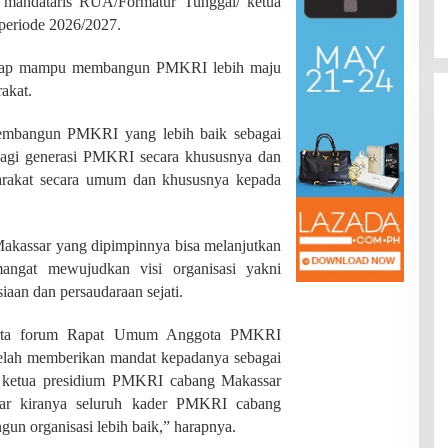
ai mandataris RUA/Formatur Tunggal/ ketua
Di JAMBI, PENDIDIKAN
|
Juli 22, 2026
Provinsi
eriode 2026/2027.
arap mampu membangun PMKRI lebih maju
akat.
membangun PMKRI yang lebih baik sebagai
agi generasi PMKRI secara khususnya dan
arakat secara umum dan khususnya kepada
kassar yang dipimpinnya bisa melanjutkan
angat mewujudkan visi organisasi yakni
iaan dan persaudaraan sejati.
serta forum Rapat Umum Anggota PMKRI
elah memberikan mandat kepadanya sebagai
/ ketua presidium PMKRI cabang Makassar
gar kiranya seluruh kader PMKRI cabang
n organisasi lebih baik,” harapnya.