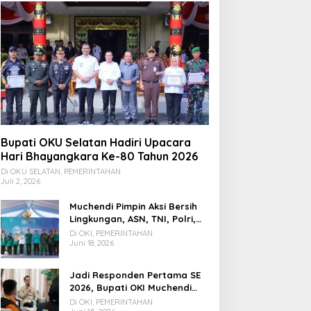
Bupati OKU Selatan Hadiri Upacara
Hari Bhayangkara Ke-80 Tahun 2026
Di OKU SELATAN, PEMERINTAHAN
Juli 2, 2026
Muchendi Pimpin Aksi Bersih
Lingkungan, ASN, TNI, Polri,
dan Warga Bergotong
Di OKI, PEMERINTAHAN
Royong
Juni 18, 2026
Jadi Responden Pertama SE
2026, Bupati OKI Muchendi
Ajak Warga Beri Data Benar
Di OKI, PEMERINTAHAN