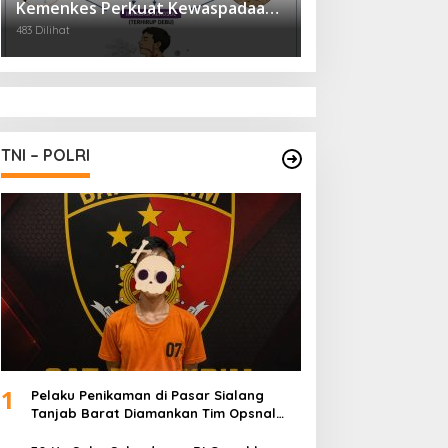
Kemenkes Perkuat Kewaspadaan
Virus Hanta
483 Dilihat
TNI – POLRI
1
Pelaku Penikaman di Pasar Sialang
Tanjab Barat Diamankan Tim Opsnal
Satreskrim Polres