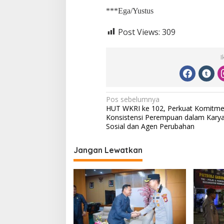
2
***Ega/Yustus
7
:
P
Post Views:
309
r
o
I
f
i
c
i
a
N
Pos sebelumnya
t
HUT WKRI ke 102, Perkuat Komitm
a
Konsistensi Perempuan dalam Kary
v
Sosial dan Agen Perubahan
i
Jangan Lewatkan
g
a
s
i
p