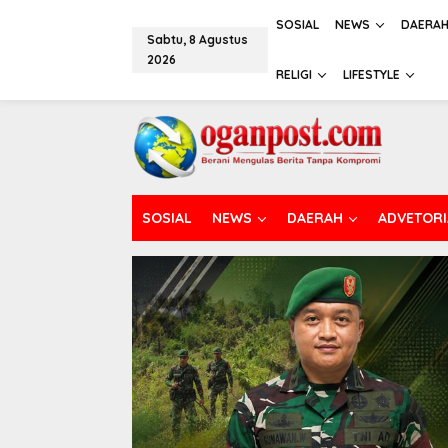
L
e
SOSIAL
NEWS
DAERA
Sabtu, 8 Agustus
w
2026
a
RELIGI
LIFESTYLE
t
i
k
e
k
o
n
t
SOSIAL
NEWS
DAERAH
ADVETORI
e
n