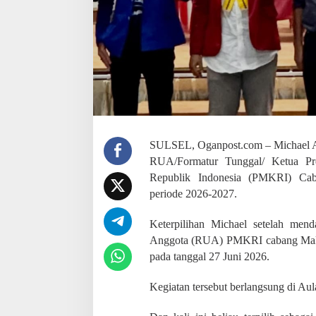
i
h
K
e
t
u
a
P
r
e
s
i
SULSEL, Oganpost.com – Michael Ang
d
RUA/Formatur Tunggal/ Ketua Pr
i
Republik Indonesia (PMKRI) Cab
u
m
periode 2026-2027.
P
M
Keterpilihan Michael setelah me
K
Anggota (RUA) PMKRI cabang Maka
R
I
pada tanggal 27 Juni 2026.
C
a
Kegiatan tersebut berlangsung di A
b
a