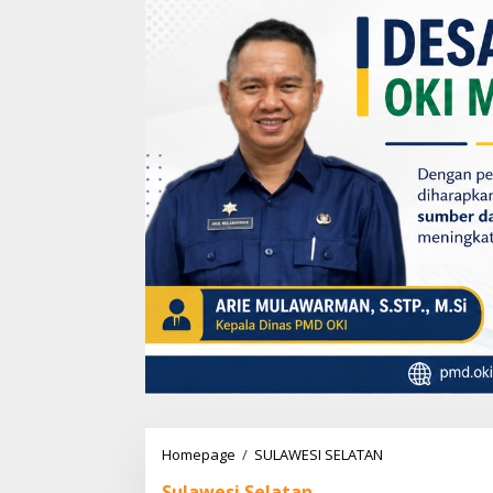
Homepage
/
SULAWESI SELATAN
M
i
Sulawesi Selatan