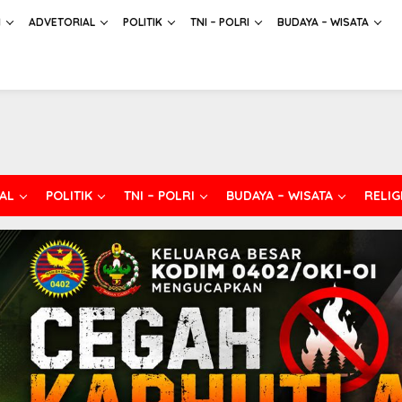
H
ADVETORIAL
POLITIK
TNI – POLRI
BUDAYA – WISATA
AL
POLITIK
TNI – POLRI
BUDAYA – WISATA
RELIG