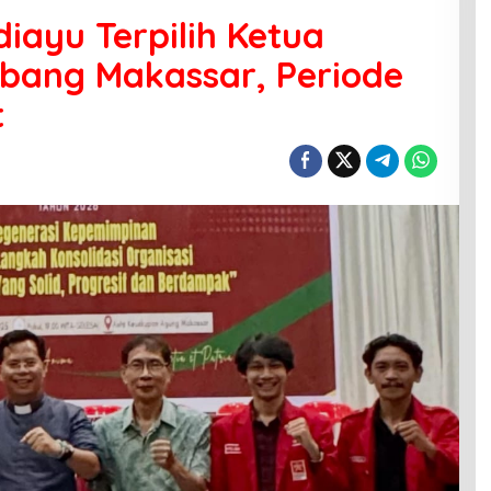
iayu Terpilih Ketua
abang Makassar, Periode
t