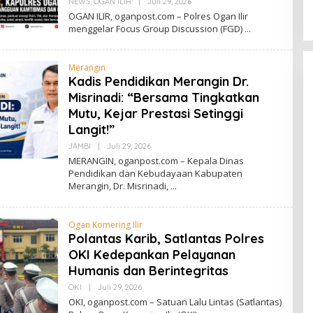
Di JAMBI, PENDIDIKAN
|
Juli 22, 2026
NEWS
,
OGAN ILIR
|
Juli 29, 2026
O
Provinsi
L
OGAN ILIR, oganpost.com – Polres Ogan Ilir
E
menggelar Focus Group Discussion (FGD)
H
R
I
O
Merangin
Kadis Pendidikan Merangin Dr.
Misrinadi: “Bersama Tingkatkan
Mutu, Kejar Prestasi Setinggi
Langit!”
JAMBI
|
Juli 29, 2026
O
L
MERANGIN, oganpost.com – Kepala Dinas
E
Pendidikan dan Kebudayaan Kabupaten
H
Merangin, Dr. Misrinadi,
R
I
O
Ogan Komering Ilir
Polantas Karib, Satlantas Polres
OKI Kedepankan Pelayanan
Humanis dan Berintegritas
OKI
|
Juli 29, 2026
O
L
OKI, oganpost.com – Satuan Lalu Lintas (Satlantas)
E