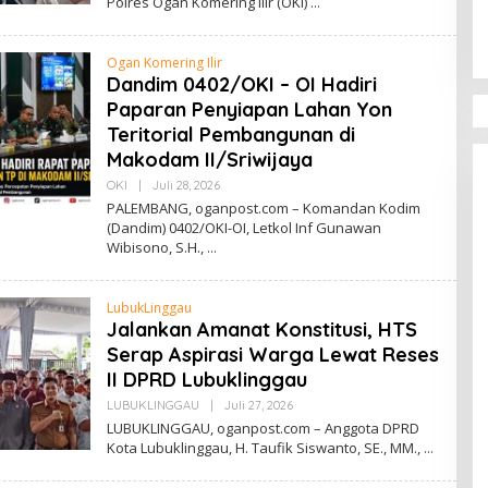
Polres Ogan Komering Ilir (OKI)
H
R
I
O
Ogan Komering Ilir
Dandim 0402/OKI – OI Hadiri
Paparan Penyiapan Lahan Yon
Teritorial Pembangunan di
Makodam II/Sriwijaya
OKI
|
Juli 28, 2026
O
L
PALEMBANG, oganpost.com – Komandan Kodim
E
(Dandim) 0402/OKI-OI, Letkol Inf Gunawan
H
Wibisono, S.H.,
R
I
O
LubukLinggau
Jalankan Amanat Konstitusi, HTS
Serap Aspirasi Warga Lewat Reses
II DPRD Lubuklinggau
LUBUKLINGGAU
|
Juli 27, 2026
O
L
LUBUKLINGGAU, oganpost.com – Anggota DPRD
E
Kota Lubuklinggau, H. Taufik Siswanto, SE., MM.,
H
R
I