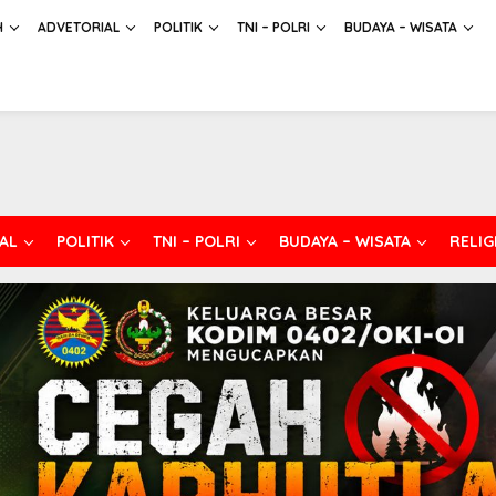
H
ADVETORIAL
POLITIK
TNI – POLRI
BUDAYA – WISATA
AL
POLITIK
TNI – POLRI
BUDAYA – WISATA
RELIG