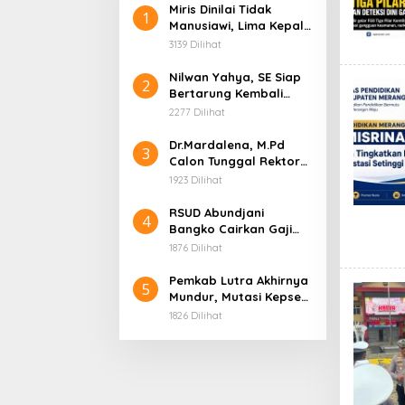
Miris Dinilai Tidak
1
Manusiawi, Lima Kepala
Sekolah Tabir
3139 Dilihat
Dipindahkan ke
Jangkat, dan Tiga
Nilwan Yahya, SE Siap
2
Lainnya Nonjob
Bertarung Kembali
Rebut Kursi Bupati
2277 Dilihat
Merangin di Pilbup 2031
Dr.Mardalena, M.Pd
3
Calon Tunggal Rektor
Universitas Merangin,
1923 Dilihat
Siap Bawa Kampus
Menuju Puncak Prestasi
RSUD Abundjani
4
Bangko Cairkan Gaji
P3K Paruh Waktu, Minta
1876 Dilihat
Bupati Segera Lantik
Direktur Definitif
Pemkab Lutra Akhirnya
5
Mundur, Mutasi Kepsek
dan Pengawas yang
1826 Dilihat
Bermasalah Dibatalkan