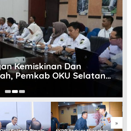
an Kemiskinan Dan
ah, Pemkab OKU Selatan
 Dengan Pemprov Sumsel
Ag
»