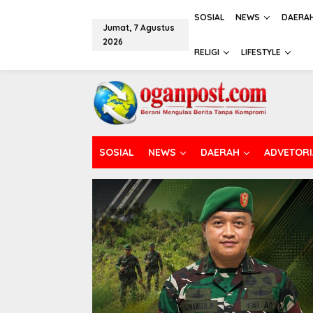
L
e
SOSIAL
NEWS
DAERA
Jumat, 7 Agustus
w
2026
a
RELIGI
LIFESTYLE
t
i
k
e
k
o
n
t
SOSIAL
NEWS
DAERAH
ADVETORI
e
n