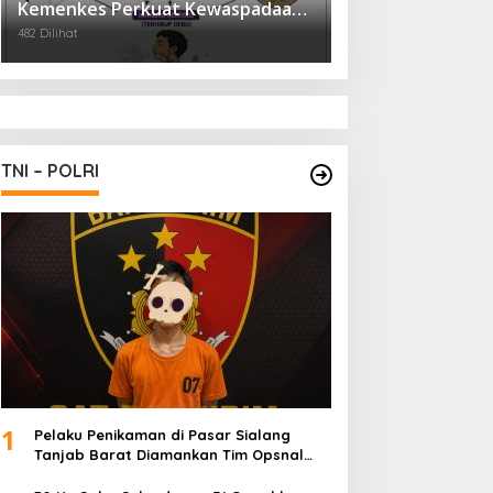
Kemenkes Perkuat Kewaspadaan
Virus Hanta
482 Dilihat
TNI – POLRI
1
Pelaku Penikaman di Pasar Sialang
Tanjab Barat Diamankan Tim Opsnal
Satreskrim Polres