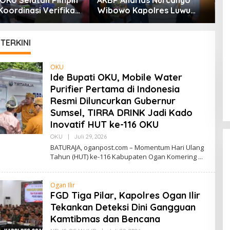
 OKU Selatan Pimpin
AKBP Andrias Nurcahyo
D
oordinasi Verifikasi
Wibowo Kapolres Luwu
D
han Rehabilitasi Dan
Kunjungi DPRD, Jalin
K
truksi
Silaturahmi Bangun Sinergi
y
bencana Bersama
M
 TERKINI
OKU
Ide Bupati OKU, Mobile Water
Purifier Pertama di Indonesia
Resmi Diluncurkan Gubernur
Sumsel, TIRRA DRINK Jadi Kado
Inovatif HUT ke-116 OKU
OKU
|
Juli 29, 2026
O
L
BATURAJA, oganpost.com – Momentum Hari Ulang
E
Tahun (HUT) ke-116 Kabupaten Ogan Komering
H
R
I
O
Ogan Ilir
FGD Tiga Pilar, Kapolres Ogan Ilir
Tekankan Deteksi Dini Gangguan
SDN 002 Bangko Raih Prestasi
Kamtibmas dan Bencana
Gemilang di Lomba Bertutur,
Wakili Merangin ke Tingkat