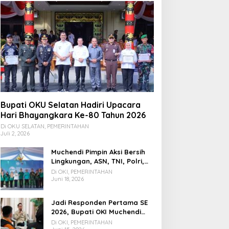
OKU SELATAN
Bupati OKU Selatan Hadiri Upacara
Bupati OKU Selatan Pimpin Rap
Hari Bhayangkara Ke-80 Tahun 2026
Verifikasi Kebutuhan Rehabilita
Di OKU SELATAN, PEMERINTAHAN
Juli 2, 2026
Rekonstruksi Pascabencana Be
ustus 6, 2026
Muchendi Pimpin Aksi Bersih
Lingkungan, ASN, TNI, Polri,
dan Warga Bergotong
Di OKI, PEMERINTAHAN
Royong
Juni 18, 2026
Jadi Responden Pertama SE
2026, Bupati OKI Muchendi
Ajak Warga Beri Data Benar
Di OKI, PEMERINTAHAN