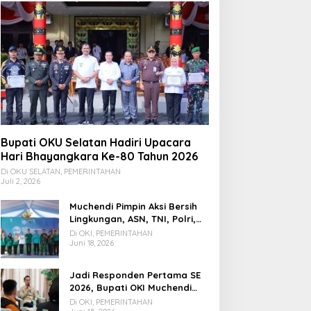
Bupati OKU Selatan Hadiri Upacara
Hari Bhayangkara Ke-80 Tahun 2026
Di OKU SELATAN, PEMERINTAHAN
Juli 2, 2026
Muchendi Pimpin Aksi Bersih
Lingkungan, ASN, TNI, Polri,
dan Warga Bergotong
Di OKI, PEMERINTAHAN
Royong
Juni 18, 2026
Jadi Responden Pertama SE
2026, Bupati OKI Muchendi
Ajak Warga Beri Data Benar
Di OKI, PEMERINTAHAN