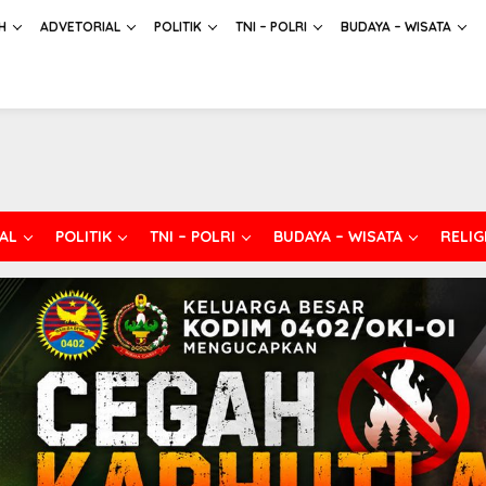
H
ADVETORIAL
POLITIK
TNI – POLRI
BUDAYA – WISATA
AL
POLITIK
TNI – POLRI
BUDAYA – WISATA
RELIG