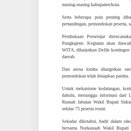
d
masing-masing kabupaten/kota.
r
a
p
Serta beberapa poin penting dib
,
pertandingan, pemondokan peserta, se
K
e
Pembukaan Porsenijar direncana
t
Pangkajene. Kegiatan akan diawal
u
a
WITA, dilanjutkan Defile kontingen 
P
daerah.
G
R
Dan arena lomba ditargetkan ram
I
L
pemondokan telah disiapkan panitia.
u
t
Untuk mekanisme kedatangan, kont
r
dahulu, menunggu informasi dari LO
a
B
Rumah Jabatan Wakil Bupati Sidra
i
sekitar 75 peserta resmi.
l
a
Sekadar diketahui, hadir dalam rako
n
g
bersama Nurkanaah Wakil Bupati 