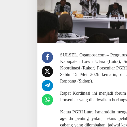
a
n
a
a
n
P
o
r
s
e
n
SULSEL, Oganpost.com – Pengurus 
i
Kabupaten Luwu Utara (Lutra), Su
j
a
Koordinasi (Rakor) Porsenijar PGRI 
r
Sabtu 15 Mei 2026 kemarin, di A
S
Rappang (Sidrap).
u
l
s
Rapat Kordinasi ini menjadi forum
e
Porsenijar yang dijadwalkan berlangs
l
d
Ketua PGRI Lutra Ismaruddin menga
i
S
agenda penting yakni, teknis pel
i
cabang yang dilombakan, jadwal keg