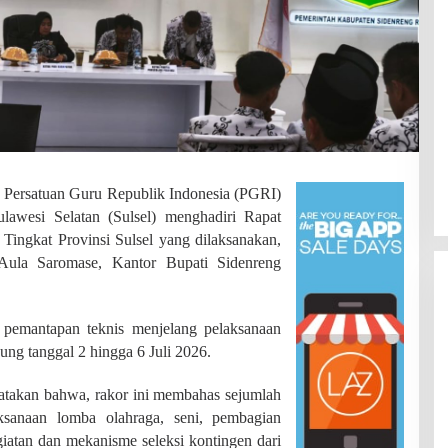
Persatuan Guru Republik Indonesia (PGRI)
lawesi Selatan (Sulsel) menghadiri Rapat
Tingkat Provinsi Sulsel yang dilaksanakan,
ula Saromase, Kantor Bupati Sidenreng
 pemantapan teknis menjelang pelaksanaan
ung tanggal 2 hingga 6 Juli 2026.
takan bahwa, rakor ini membahas sejumlah
SDN 002 Bangko Raih Prestasi
aksanaan lomba olahraga, seni, pembagian
Gemilang di Lomba Bertutur,
iatan dan mekanisme seleksi kontingen dari
Wakili Merangin ke Tingkat