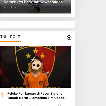
Kemenkes Perkuat Kewaspadaan
Virus Hanta
486 Dilihat
TNI – POLRI
1
Pelaku Penikaman di Pasar Sialang
Tanjab Barat Diamankan Tim Opsnal
Satreskrim Polres