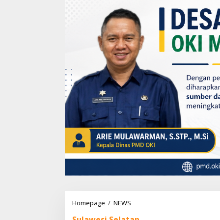
Homepage
/
NEWS
R
a
Sulawesi Selatan