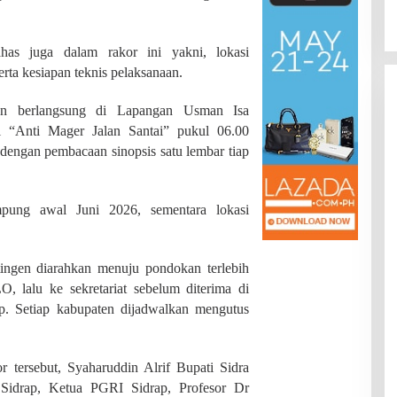
Di JAMBI, PENDIDIKAN
|
Juli 22, 2026
Provinsi
ahas juga dalam rakor ini yakni, lokasi
rta kesiapan teknis pelaksanaan.
kan berlangsung di Lapangan Usman Isa
i “Anti Mager Jalan Santai” pukul 06.00
dengan pembacaan sinopsis satu lembar tiap
pung awal Juni 2026, sementara lokasi
ingen diarahkan menuju pondokan terlebih
, lalu ke sekretariat sebelum diterima di
p. Setiap kabupaten dijadwalkan mengutus
r tersebut, Syaharuddin Alrif Bupati Sidra
Sidrap, Ketua PGRI Sidrap, Profesor Dr