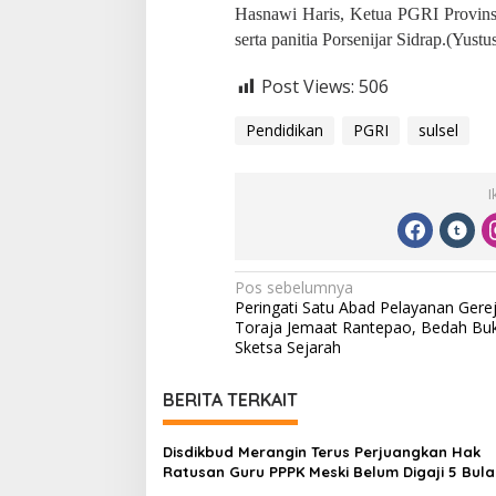
I
Hasnawi Haris, Ketua PGRI Provins
n
serta panitia Porsenijar Sidrap.(Yustu
i
Post Views:
506
Pendidikan
PGRI
sulsel
I
N
Pos sebelumnya
Peringati Satu Abad Pelayanan Gere
a
Toraja Jemaat Rantepao, Bedah Bu
v
Sketsa Sejarah
i
BERITA TERKAIT
g
a
Disdikbud Merangin Terus Perjuangkan Hak
s
Ratusan Guru PPPK Meski Belum Digaji 5 Bula