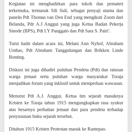
r
Kegiatan ini menghadirkan para tokoh dan pemateri
a
terkemuka, termasuk Sili Suli, sebagai penyaji utama dan
j
panelis Pdt Thomas van Den End yang mengikuti Zoom dari
a
J
Belanda, Pdr A.J Anggui yang juga Ketua Badan Pekerja
e
Sinode (BPS), Pdt I.Y Panggalo dan Pdt Sara S. Pairi’.
m
a
Turut hadir dalam acara ini, Melani Ann Nyhof, Abraham
a
t
Umbas, Pdt Abraham Tanggulungan dan Brikken Linde
R
Bonting.
a
n
Diskusi ini juga dihadiri puluhan Pendeta (Pdt) dan ratusan
t
warga jemaat serta puluhan warga masyarakat Toraja
e
p
menjadikan forum yang inklusif untuk memperluas wawasan.
a
o
Menurut Pdt A.J. Anggui, Ketua tim sejarah masuknya
,
Kristen ke Toraja tahun 1915 mengungkapkan rasa syukur
B
e
atas besarnya perhatian jemaat dan para pendeta terhadap
d
penyusunan buku sejarah tersebut.
a
h
Ditahun 1915 Kristen Protestan masuk ke Rantepao.
B