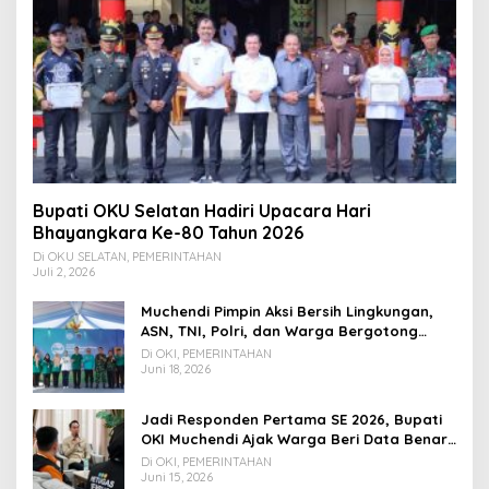
Bupati OKU Selatan Hadiri Upacara Hari
Bhayangkara Ke-80 Tahun 2026
Di OKU SELATAN, PEMERINTAHAN
Juli 2, 2026
Muchendi Pimpin Aksi Bersih Lingkungan,
ASN, TNI, Polri, dan Warga Bergotong
Royong
Di OKI, PEMERINTAHAN
Juni 18, 2026
Jadi Responden Pertama SE 2026, Bupati
OKI Muchendi Ajak Warga Beri Data Benar
ke Petugas BPS
Di OKI, PEMERINTAHAN
Juni 15, 2026