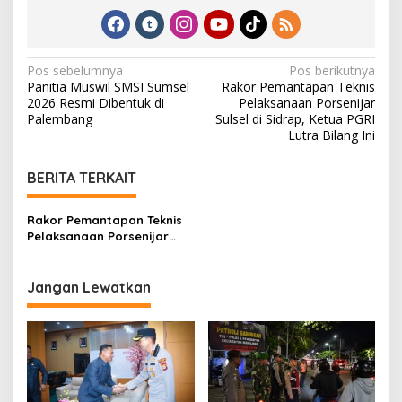
N
Pos sebelumnya
Pos berikutnya
Panitia Muswil SMSI Sumsel
Rakor Pemantapan Teknis
a
2026 Resmi Dibentuk di
Pelaksanaan Porsenijar
v
Palembang
Sulsel di Sidrap, Ketua PGRI
Lutra Bilang Ini
i
g
BERITA TERKAIT
a
s
Rakor Pemantapan Teknis
Pelaksanaan Porsenijar
i
Sulsel di Sidrap, Ketua PGRI
p
Lutra Bilang Ini
Jangan Lewatkan
o
s