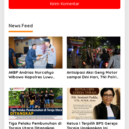
News Feed
AKBP Andrias Nurcahyo
Antisipasi Aksi Geng Motor
Wibowo Kapolres Luwu
sampai Dini Hari, TNI Polri
Kunjungi DPRD, Jalin
dan Pemerintah Patroli
Silaturahmi Bangun Sinergi
Gabungan
Tiga Pelaku Pembunuhan di
Ketua I Terpilih BPS Gereja
Toraja Utara Ditangkap
Toraja Ungkapkan Ini