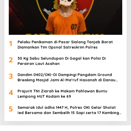
1
Pelaku Penikaman di Pasar Sialang Tanjab Barat
Diamankan Tim Opsnal Satreskrim Polres
2
30 Kg Sabu Selundupan Di Gagal kan Polisi Di
Perairan Laut Asahan
3
Dandim 0402/OKI-OI Dampingi Pangdam Ground
Breaking Masjid Jami Al-Ma’ruf Hasanah di Danau
Biru Ogan Ilir
4
Prajurit TNI Ziarah ke Makam Pahlawan Buntu
Lempong HUT Kodam ke 69
5
Semarak Idul adha 1447 H, Polres OKI Gelar Sholat
Ied Bersama dan Sembelih 15 Sapi serta 17 Kambing
Kurban