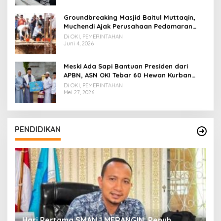
Groundbreaking Masjid Baitul Muttaqin,
Muchendi Ajak Perusahaan Pedamaran
Timur Turut Bantu
Di OKI, PEMERINTAHAN
Juni 4, 2026
Meski Ada Sapi Bantuan Presiden dari
APBN, ASN OKI Tebar 60 Hewan Kurban
Tanpa Gunakan APBD
Di OKI, PEMERINTAHAN
Mei 27, 2026
PENDIDIKAN
Hari Pertama SMAN 1 MERANGIN: Penuh
P