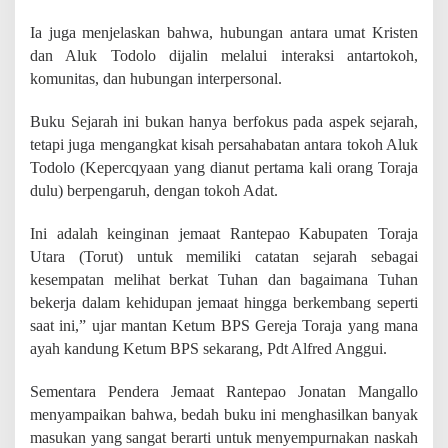
u
k
Ia juga menjelaskan bahwa, hubungan antara umat Kristen
u
dan Aluk Todolo dijalin melalui interaksi antartokoh,
S
komunitas, dan hubungan interpersonal.
k
e
t
Buku Sejarah ini bukan hanya berfokus pada aspek sejarah,
s
tetapi juga mengangkat kisah persahabatan antara tokoh Aluk
a
Todolo (Kepercqyaan yang dianut pertama kali orang Toraja
S
e
dulu) berpengaruh, dengan tokoh Adat.
j
a
Ini adalah keinginan jemaat Rantepao Kabupaten Toraja
r
Utara (Torut) untuk memiliki catatan sejarah sebagai
a
kesempatan melihat berkat Tuhan dan bagaimana Tuhan
h
bekerja dalam kehidupan jemaat hingga berkembang seperti
saat ini,” ujar mantan Ketum BPS Gereja Toraja yang mana
ayah kandung Ketum BPS sekarang, Pdt Alfred Anggui.
Sementara Pendera Jemaat Rantepao Jonatan Mangallo
menyampaikan bahwa, bedah buku ini menghasilkan banyak
masukan yang sangat berarti untuk menyempurnakan naskah