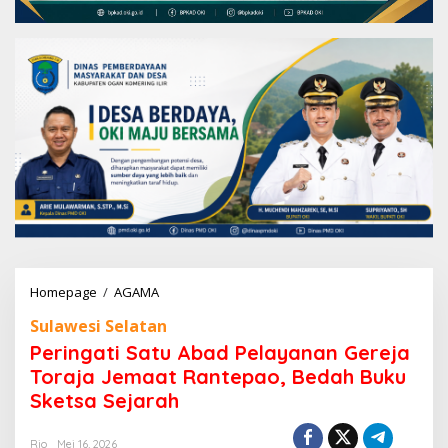
Homepage
/
AGAMA
P
e
Sulawesi Selatan
r
i
Peringati Satu Abad Pelayanan Gereja
n
Toraja Jemaat Rantepao, Bedah Buku
g
Sketsa Sejarah
a
t
i
Rio
Mei 16, 2026