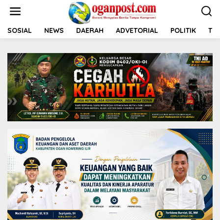
L
e
w
a
SOSIAL
NEWS
DAERAH
ADVETORIAL
POLITIK
TNI
t
i
k
e
k
o
n
t
e
n