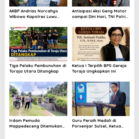
AKBP Andrias Nurcahyo
Antisipasi Aksi Geng Motor
Wibowo Kapolres Luwu
sampai Dini Hari, TNI Polri
Kunjungi DPRD, Jalin
dan Pemerintah Patroli
Silaturahmi Bangun Sinergi
Gabungan
Tiga Pelaku Pembunuhan di
Ketua I Terpilih BPS Gereja
Toraja Utara Ditangkap
Toraja Ungkapkan Ini
Irdam Pemuda
Guru Peraih Medali di
Mappedeceng Ditemukan
Porsenijar Sulsel, Ketua
Meninggal di Saluran Irigasi
PGRI Luwu Utara Serahkan
Bonus