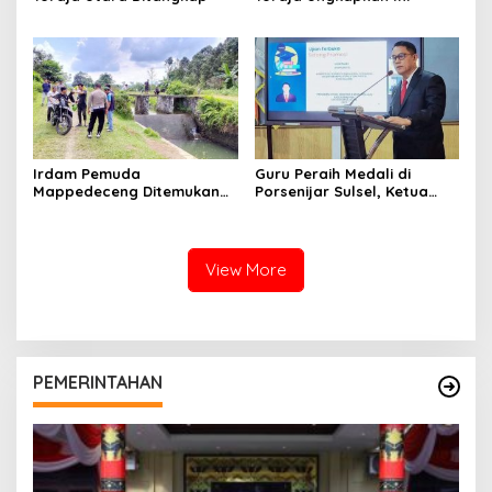
Irdam Pemuda
Guru Peraih Medali di
Mappedeceng Ditemukan
Porsenijar Sulsel, Ketua
Meninggal di Saluran Irigasi
PGRI Luwu Utara Serahkan
Bonus
View More
PEMERINTAHAN