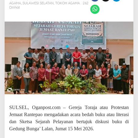
S
AGAMA
,
SULAWESI SELATAN
,
TOKOH AGAMA
262
a
Dilihat
t
u
A
b
a
d
P
e
l
a
y
a
n
a
n
G
e
r
SULSEL, Oganpost.com – Gereja Toraja atau Protestan
e
Jemaat Rantepao mengadakan acara bedah buku atau literasi
j
dan Sketsa Sejarah Pelayanan bertajuk diskusi buku di
a
Gedung Bunga’ Lalan, Jumat 15 Mei 2026.
T
o