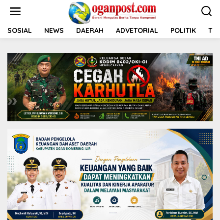
L
e
w
a
SOSIAL
NEWS
DAERAH
ADVETORIAL
POLITIK
TNI
t
i
k
e
k
o
n
t
e
n