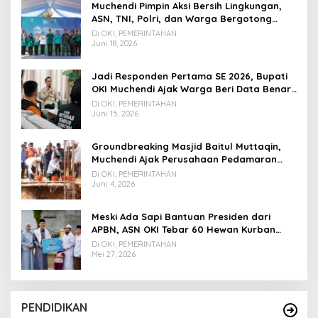
Muchendi Pimpin Aksi Bersih Lingkungan,
ASN, TNI, Polri, dan Warga Bergotong
Royong
Di OKI, PEMERINTAHAN
Juni 18, 2026
Jadi Responden Pertama SE 2026, Bupati
OKI Muchendi Ajak Warga Beri Data Benar
ke Petugas BPS
Di OKI, PEMERINTAHAN
Juni 15, 2026
Groundbreaking Masjid Baitul Muttaqin,
Muchendi Ajak Perusahaan Pedamaran
Timur Turut Bantu
Di OKI, PEMERINTAHAN
Juni 4, 2026
Meski Ada Sapi Bantuan Presiden dari
APBN, ASN OKI Tebar 60 Hewan Kurban
Tanpa Gunakan APBD
Di OKI, PEMERINTAHAN
Mei 27, 2026
PENDIDIKAN