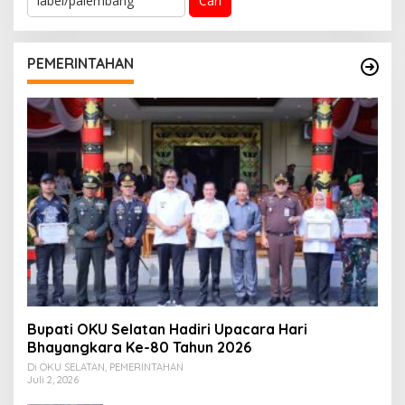
a
r
i
u
PEMERINTAHAN
n
t
u
k
:
Bupati OKU Selatan Hadiri Upacara Hari
Bhayangkara Ke-80 Tahun 2026
Di OKU SELATAN, PEMERINTAHAN
Juli 2, 2026