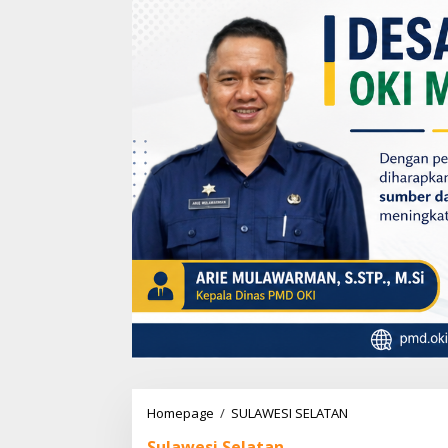
Homepage
/
SULAWESI SELATAN
S
i
Sulawesi Selatan