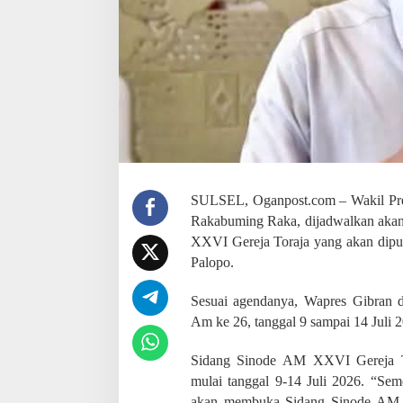
a
d
i
P
a
l
o
p
o
a
k
a
n
SULSEL, Oganpost.com – Wakil Pres
D
Rakabuming Raka, dijadwalkan aka
i
XXVI Gereja Toraja yang akan dip
b
u
Palopo.
k
a
Sesuai agendanya, Wapres Gibran
W
Am ke 26, tanggal 9 sampai 14 Juli 
a
k
i
Sidang Sinode AM XXVI Gereja To
l
mulai tanggal 9-14 Juli 2026. “Se
P
akan membuka Sidang Sinode AM X