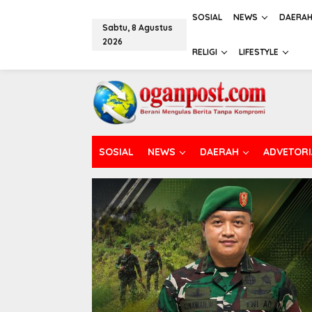
L
e
SOSIAL
NEWS
DAERA
Sabtu, 8 Agustus
w
2026
a
RELIGI
LIFESTYLE
t
i
k
e
k
o
n
t
SOSIAL
NEWS
DAERAH
ADVETORI
e
n