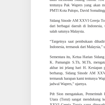
r
tentunya Pak Wapres yang akan m
e
s
PMTI Kota Palopo, David Somalinggi
i
d
Sidang Sinode AM XXVI Gereja Toraj
e
dari berbagai daerah di Indonesia,
n
salah satunya Malaysia.
“Targetnya saat pembukaan dihadir
Indonesia, termasuk dari Malaysia,”
Sementara itu, Ketua Harian Sidan
K. Pamangin S.Th, M.Th, mengata
akbar ini jelang hari H. Kesiapan 
berharap, Sidang Sinode AM XXVI
termasuk harapan kami tentunya Wap
jadwal Wapres,” ujarnya.
Pdt Sion mengatakan, Pemerintah 
Utara (Torut) sangat mendukung 
XXVI Gereja Toraja yang dipusatka