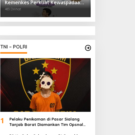
Kemenkes Perkuat Kewaspadaan
Virus Hanta
483 Dilihat
TNI – POLRI
1
Pelaku Penikaman di Pasar Sialang
Tanjab Barat Diamankan Tim Opsnal
Satreskrim Polres