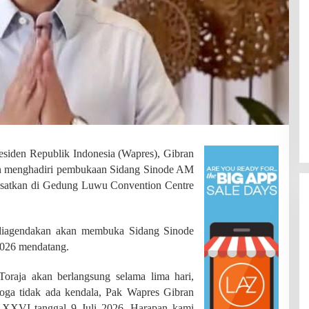
iden Republik Indonesia (Wapres), Gibran
n menghadiri pembukaan Sidang Sinode AM
usatkan di Gedung Luwu Convention Centre
 diagendakan akan membuka Sidang Sinode
2026 mendatang.
raja akan berlangsung selama lima hari,
SDN 002 Bangko Raih Prestasi
moga tidak ada kendala, Pak Wapres Gibran
Gemilang di Lomba Bertutur,
Wakili Merangin ke Tingkat
XVI tanggal 9 Juli 2026. Harapan kami