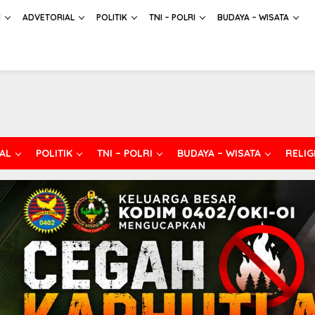
H
ADVETORIAL
POLITIK
TNI – POLRI
BUDAYA – WISATA
AL
POLITIK
TNI – POLRI
BUDAYA – WISATA
RELIG