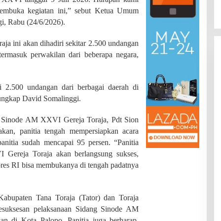
Di JAMBI, PENDIDIKAN
|
Juli 22, 2026
Provinsi
embuka kegiatan ini,” sebut Ketua Umum
, Rabu (24/6/2026).
a ini akan dihadiri sekitar 2.500 undangan
 termasuk perwakilan dari beberapa negara,
i 2.500 undangan dari berbagai daerah di
 ungkap David Somalinggi.
g Sinode AM XXVI Gereja Toraja, Pdt Sion
kan, panitia tengah mempersiapkan acara
panitia sudah mencapai 95 persen. “Panitia
 Gereja Toraja akan berlangsung sukses,
res RI bisa membukanya di tengah padatnya
Kabupaten Tana Toraja (Tator) dan Toraja
kesuksesan pelaksanaan Sidang Sinode AM
n di Kota Palopo. Panitia juga berharap,