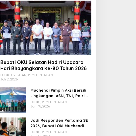
Bupati OKU Selatan Hadiri Upacara
Hari Bhayangkara Ke-80 Tahun 2026
Di OKU SELATAN, PEMERINTAHAN
Juli 2, 2026
Muchendi Pimpin Aksi Bersih
Lingkungan, ASN, TNI, Polri,
dan Warga Bergotong
Di OKI, PEMERINTAHAN
Royong
Juni 18, 2026
Jadi Responden Pertama SE
2026, Bupati OKI Muchendi
Ajak Warga Beri Data Benar
Di OKI, PEMERINTAHAN