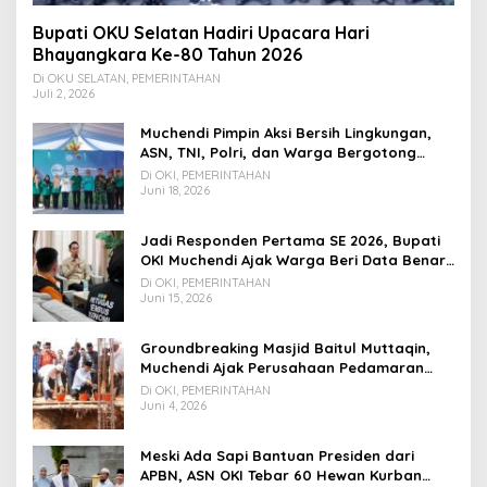
Bupati OKU Selatan Hadiri Upacara Hari
Bhayangkara Ke-80 Tahun 2026
Di OKU SELATAN, PEMERINTAHAN
Juli 2, 2026
Muchendi Pimpin Aksi Bersih Lingkungan,
ASN, TNI, Polri, dan Warga Bergotong
Royong
Di OKI, PEMERINTAHAN
Juni 18, 2026
Jadi Responden Pertama SE 2026, Bupati
OKI Muchendi Ajak Warga Beri Data Benar
ke Petugas BPS
Di OKI, PEMERINTAHAN
Juni 15, 2026
Groundbreaking Masjid Baitul Muttaqin,
Muchendi Ajak Perusahaan Pedamaran
Timur Turut Bantu
Di OKI, PEMERINTAHAN
Juni 4, 2026
Meski Ada Sapi Bantuan Presiden dari
APBN, ASN OKI Tebar 60 Hewan Kurban