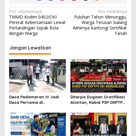
N
Pos sebelumnya
Pos berikutnya
TMMD Kodim 0402/OKI
Puluhan Tahun Menunggu,
a
Pererat Kebersamaan Lewat
Warga Terusan Sialang
v
Pertandingan Sepak Bola
Akhirnya Kantongi Sertifikat
dengan Warga
Tanah
i
g
Jangan Lewatkan
a
s
i
p
o
s
Desa Pedamaran III Jadi
Diterpa Dugaan Gratifikasi
Desa Pertama di
Alsintan, Kabid PSP DKPTPH
Kecamatan Pedamaran
OKI Menghilang
yang Diverifikasi Tim Monev
Tahun 2026