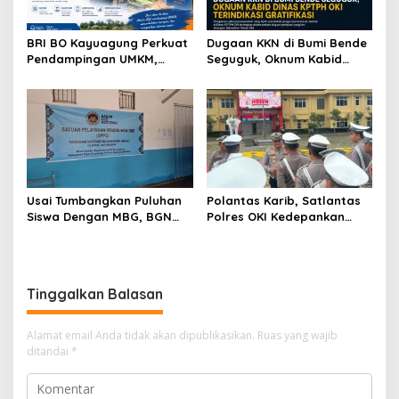
BRI BO Kayuagung Perkuat
Dugaan KKN di Bumi Bende
Pendampingan UMKM,
Seguguk, Oknum Kabid
Mantri Hadir dari Desa ke
Dinas KPTPH OKI Terindikasi
Desa
Gratifikasi
Usai Tumbangkan Puluhan
Polantas Karib, Satlantas
Siswa Dengan MBG, BGN
Polres OKI Kedepankan
Bekukan Sementara SPPG
Pelayanan Humanis dan
Air Sugihan
Berintegritas
Tinggalkan Balasan
Alamat email Anda tidak akan dipublikasikan.
Ruas yang wajib
ditandai
*