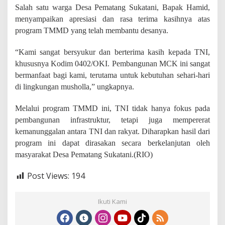
D
Salah satu warga Desa Pematang Sukatani, Bapak Hamid,
e
menyampaikan apresiasi dan rasa terima kasihnya atas
s
program TMMD yang telah membantu desanya.
a
P
e
“Kami sangat bersyukur dan berterima kasih kepada TNI,
m
khususnya Kodim 0402/OKI. Pembangunan MCK ini sangat
a
bermanfaat bagi kami, terutama untuk kebutuhan sehari-hari
t
a
di lingkungan musholla,” ungkapnya.
n
g
Melalui program TMMD ini, TNI tidak hanya fokus pada
S
pembangunan infrastruktur, tetapi juga mempererat
u
kemanunggalan antara TNI dan rakyat. Diharapkan hasil dari
k
a
program ini dapat dirasakan secara berkelanjutan oleh
t
masyarakat Desa Pematang Sukatani.(RIO)
a
n
Post Views:
194
i
Ikuti Kami