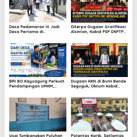
Desa Pedamaran III Jadi
Diterpa Dugaan Gratifikasi
Desa Pertama di
Alsintan, Kabid PSP DKPTPH
Kecamatan Pedamaran
OKI Menghilang
yang Diverifikasi Tim Monev
Tahun 2026
BRI BO Kayuagung Perkuat
Dugaan KKN di Bumi Bende
Pendampingan UMKM,
Seguguk, Oknum Kabid
Mantri Hadir dari Desa ke
Dinas KPTPH OKI Terindikasi
Desa
Gratifikasi
Usai Tumbangkan Puluhan
Polantas Karib, Satlantas