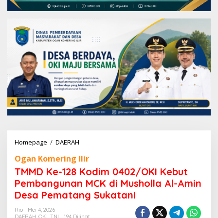
Homepage
/
DAERAH
T
M
Ogan Komering Ilir
M
D
TMMD Ke-128 Kodim 0402/OKI Kebut
K
Pembangunan MCK di Musholla Al-Amin
e
Desa Pematang Sukatani
-
1
Rio
Mei 4, 2026
2
DAERAH
,
OKI
,
TNI
194 Dilihat