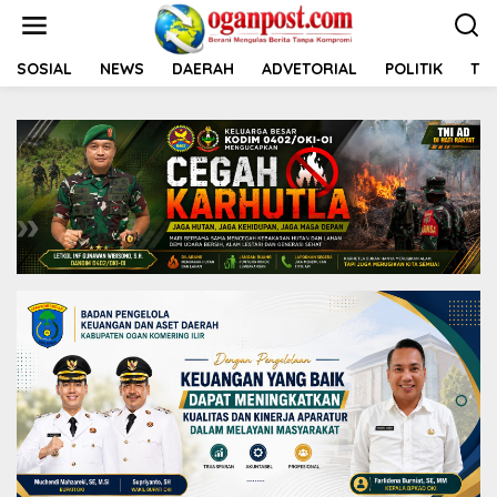
L
e
w
a
SOSIAL
NEWS
DAERAH
ADVETORIAL
POLITIK
TNI
t
i
k
e
k
o
n
t
e
n