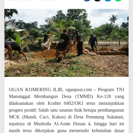
8
K
o
d
i
m
0
4
0
2
/
O
K
I
K
e
b
OGAN KOMERING ILIR, oganpost.com – Program TNI
u
Manunggal Membangun Desa (TMMD) Ke-128 yang
t
dilaksanakan oleh Kodim 0402/OKI terus menunjukkan
P
e
progres positif. Salah satu sasaran fisik berupa pembangunan
m
MCK (Mandi, Cuci, Kakus) di Desa Pematang Sukatani,
b
tepatnya di Musholla Al-Amin Dusun 4, hingga hari ini
a
n
masih terus dikerjakan guna memenuhi kebutuhan dasar