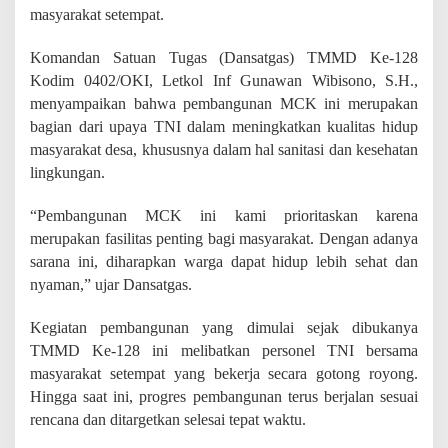
g
masyarakat setempat.
u
n
Komandan Satuan Tugas (Dansatgas) TMMD Ke-128
a
n
Kodim 0402/OKI, Letkol Inf Gunawan Wibisono, S.H.,
M
menyampaikan bahwa pembangunan MCK ini merupakan
C
bagian dari upaya TNI dalam meningkatkan kualitas hidup
K
masyarakat desa, khususnya dalam hal sanitasi dan kesehatan
d
i
lingkungan.
M
u
“Pembangunan MCK ini kami prioritaskan karena
s
merupakan fasilitas penting bagi masyarakat. Dengan adanya
h
o
sarana ini, diharapkan warga dapat hidup lebih sehat dan
l
nyaman,” ujar Dansatgas.
l
a
Kegiatan pembangunan yang dimulai sejak dibukanya
A
l
TMMD Ke-128 ini melibatkan personel TNI bersama
-
masyarakat setempat yang bekerja secara gotong royong.
A
Hingga saat ini, progres pembangunan terus berjalan sesuai
m
rencana dan ditargetkan selesai tepat waktu.
i
n