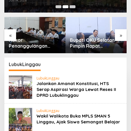
Juli 14, 2026
«
»
Rakor
Bupati OKU Selatan
Penanggulangan
Pimpin Rapat
Kemiskinan Dan
Koordinasi Verifikasi
Program 3 Juta
Kebutuhan Rehabilitasi
Rumah, Pemkab OKU
Dan Rekonstruksi
LubukLinggau
Selatan Perkuat
Pascabencana
Kolaborasi Dengan
Bersama BNPB
LubukLinggau
Pemprov Sumsel
Jalankan Amanat Konstitusi, HTS
Serap Aspirasi Warga Lewat Reses II
DPRD Lubuklinggau
LubukLinggau
Wakil Walikota Buka MPLS SMAN 5
Linggau, Ajak Siswa Semangat Belajar