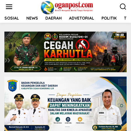
L
e
w
a
SOSIAL
NEWS
DAERAH
ADVETORIAL
POLITIK
TNI
t
i
k
e
k
o
n
t
e
n