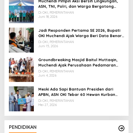
Muchendi Pimpin Aksi Bersih Lingkungan,
ASN, TNI, Polri, dan Warga Bergotong
Royong
Di OKI, PEMERINTAHAN
Juni 18, 2026
Jadi Responden Pertama SE 2026, Bupati
OKI Muchendi Ajak Warga Beri Data Benar
ke Petugas BPS
Di OKI, PEMERINTAHAN
Juni 15, 2026
Groundbreaking Masjid Baitul Muttaqin,
Muchendi Ajak Perusahaan Pedamaran
Timur Turut Bantu
Di OKI, PEMERINTAHAN
Juni 4, 2026
Meski Ada Sapi Bantuan Presiden dari
APBN, ASN OKI Tebar 60 Hewan Kurban
Tanpa Gunakan APBD
Di OKI, PEMERINTAHAN
Mei 27, 2026
PENDIDIKAN