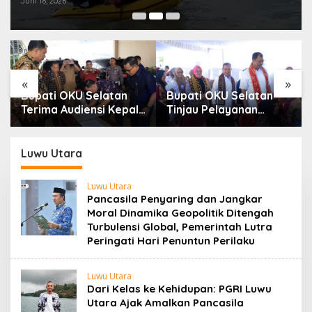
Juni 16, 2026
«
»
Bupati OKU Selatan
Bupati OKU Selatan
Terima Audiensi Kepala
Tinjau Pelayanan
Samsat, Perkuat
Kesehatan Gratis Di
Sinergi Tingkatkan
Puskesmas Buay
Pendapatan Daerah
Rawan, Wujud Nyata
Luwu Utara
Kepedulian
Pemerintah Kepada
Luwu Utara
Masyarakat
Pancasila Penyaring dan Jangkar
Moral Dinamika Geopolitik Ditengah
Turbulensi Global, Pemerintah Lutra
Peringati Hari Penuntun Perilaku
Luwu Utara
Dari Kelas ke Kehidupan: PGRI Luwu
Utara Ajak Amalkan Pancasila