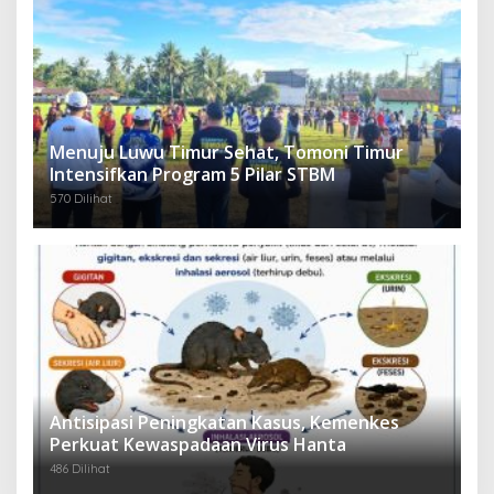
Menuju Luwu Timur Sehat, Tomoni Timur
Intensifkan Program 5 Pilar STBM
570 Dilihat
Antisipasi Peningkatan Kasus, Kemenkes
Perkuat Kewaspadaan Virus Hanta
486 Dilihat