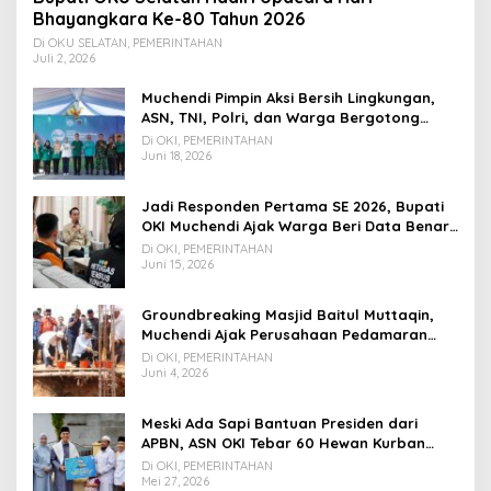
Bhayangkara Ke-80 Tahun 2026
Di OKU SELATAN, PEMERINTAHAN
Juli 2, 2026
Muchendi Pimpin Aksi Bersih Lingkungan,
ASN, TNI, Polri, dan Warga Bergotong
Royong
Di OKI, PEMERINTAHAN
Juni 18, 2026
Jadi Responden Pertama SE 2026, Bupati
OKI Muchendi Ajak Warga Beri Data Benar
ke Petugas BPS
Di OKI, PEMERINTAHAN
Juni 15, 2026
Groundbreaking Masjid Baitul Muttaqin,
Muchendi Ajak Perusahaan Pedamaran
Timur Turut Bantu
Di OKI, PEMERINTAHAN
Juni 4, 2026
Meski Ada Sapi Bantuan Presiden dari
APBN, ASN OKI Tebar 60 Hewan Kurban
Tanpa Gunakan APBD
Di OKI, PEMERINTAHAN
Mei 27, 2026