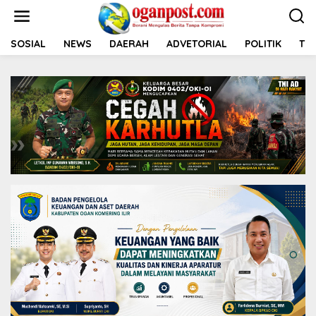
L
e
w
a
SOSIAL
NEWS
DAERAH
ADVETORIAL
POLITIK
TNI
t
i
k
e
k
o
n
t
e
n