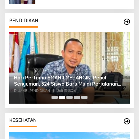
PENDIDIKAN
Hari Pertama SMAN 1 MERANGIN: Penuh
P
t
Senyuman, 324 Siswa Baru Mulai Perjalanan
In
Baru
T
Di JAMBI, PENDIDIKAN
|
Juli 13, 2026
Di
KESEHATAN