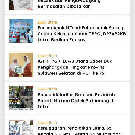
Kepsek dan Pengawas yang
Bermasalah Dibatalkan
Luwu Utara
Forum Anak MTs Al-Falah untuk Sinergi
Cegah Kekerasan dan TPPO, DP3AP2KB
Lutra Berikan Edukasi
Luwu Utara
IGTKI-PGRI Luwu Utara Sabet Dua
Penghargaan Tingkat Provinsi
Sulawesi Selatan di HUT ke 76
Luwu Utara
Pasca Iduladha, Ratusan Peziarah
Padati Makam Datuk Pattimang di
Lutra
Luwu Utara
Penyegaran Pendidikan Lutra, 35
Kepala SD-SMP Terima SK Mutasi dari