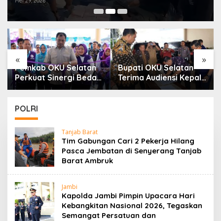
Mei 29, 2026
«
»
Pemkab OKU Selatan
Bupati OKU Selatan
Perkuat Sinergi Bedah
Terima Audiensi Kepala
Rumah Dan
Samsat, Perkuat
Optimalisasi Posyandu
Sinergi Tingkatkan
6 SPM
Pendapatan Daerah
POLRI
Tanjab Barat
Tim Gabungan Cari 2 Pekerja Hilang
Pasca Jembatan di Senyerang Tanjab
Barat Ambruk
Jambi
Kapolda Jambi Pimpin Upacara Hari
Kebangkitan Nasional 2026, Tegaskan
Semangat Persatuan dan