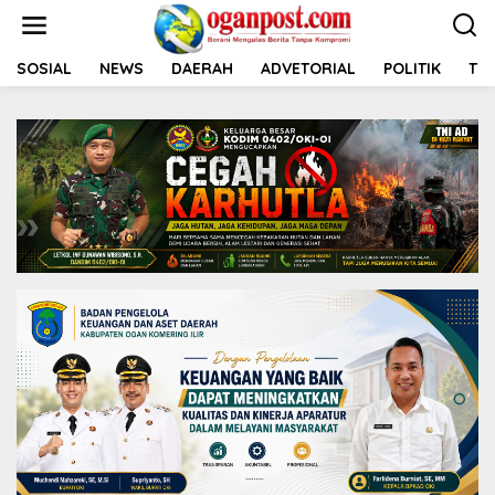
L
e
w
a
SOSIAL
NEWS
DAERAH
ADVETORIAL
POLITIK
TNI
t
i
k
e
k
o
n
t
e
n