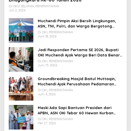
Di OKU SELATAN, PEMERINTAHAN
Juli 2, 2026
Muchendi Pimpin Aksi Bersih Lingkungan,
ASN, TNI, Polri, dan Warga Bergotong
Royong
Di OKI, PEMERINTAHAN
Juni 18, 2026
Jadi Responden Pertama SE 2026, Bupati
OKI Muchendi Ajak Warga Beri Data Benar
ke Petugas BPS
Di OKI, PEMERINTAHAN
Juni 15, 2026
Groundbreaking Masjid Baitul Muttaqin,
Muchendi Ajak Perusahaan Pedamaran
Timur Turut Bantu
Di OKI, PEMERINTAHAN
Juni 4, 2026
Meski Ada Sapi Bantuan Presiden dari
APBN, ASN OKI Tebar 60 Hewan Kurban
Tanpa Gunakan APBD
Di OKI, PEMERINTAHAN
Mei 27, 2026