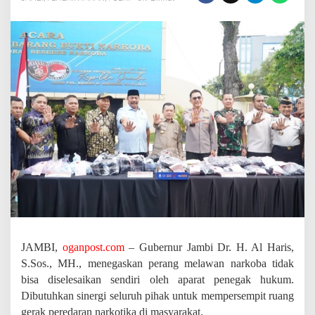
a
m
b
i
W
a
n
t
i
-
W
a
n
t
i
B
a
h
a
y
JAMBI,
oganpost.com
– Gubernur Jambi Dr. H. Al Haris,
a
S.Sos., MH., menegaskan perang melawan narkoba tidak
E
bisa diselesaikan sendiri oleh aparat penegak hukum.
t
o
Dibutuhkan sinergi seluruh pihak untuk mempersempit ruang
m
gerak peredaran narkotika di masyarakat.