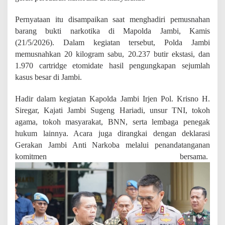
i
d
Pernyataan itu disampaikan saat menghadiri pemusnahan
a
barang bukti narkotika di Mapolda Jambi, Kamis
t
e
(21/5/2026). Dalam kegiatan tersebut, Polda Jambi
d
memusnahkan 20 kilogram sabu, 20.237 butir ekstasi, dan
i
1.970 cartridge etomidate hasil pengungkapan sejumlah
V
a
kasus besar di Jambi.
p
e
Hadir dalam kegiatan Kapolda Jambi Irjen Pol. Krisno H.
I
Siregar, Kajati Jambi Sugeng Hariadi, unsur TNI, tokoh
l
e
agama, tokoh masyarakat, BNN, serta lembaga penegak
g
hukum lainnya. Acara juga dirangkai dengan deklarasi
a
Gerakan Jambi Anti Narkoba melalui penandatanganan
l
komitmen bersama.
S
a
a
t
H
a
d
i