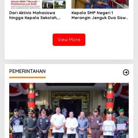
Dari Aktivis Mahasiswa
Kepala SMP Negeri 1
hingga Kepala Sekolah,
Merangin Jenguk Dua Siswa
Dedikasi Henang Priyanto
Korban Kecelakaan, Wujud
untuk Dunia Pendidikan
Nyata Kepedulian
Terus Menginspirasi
terhadap Peserta Didik
View More
PEMERINTAHAN