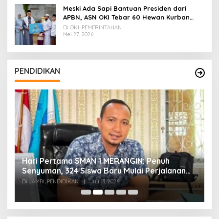
Meski Ada Sapi Bantuan Presiden dari
APBN, ASN OKI Tebar 60 Hewan Kurban
Tanpa Gunakan APBD
Di OKI, PEMERINTAHAN
Mei 27, 2026
PENDIDIKAN
Hari Pertama SMAN 1 MERANGIN: Penuh
P
t
Senyuman, 324 Siswa Baru Mulai Perjalanan
In
Baru
T
Di JAMBI, PENDIDIKAN
|
Juli 13, 2026
Di