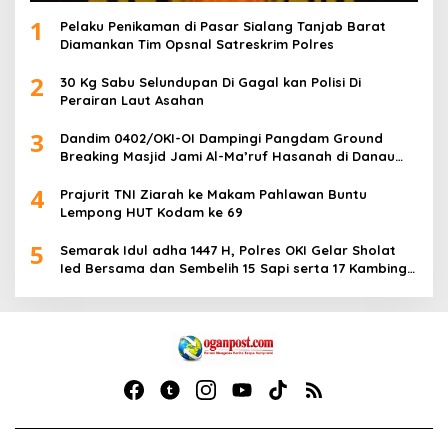
1
Pelaku Penikaman di Pasar Sialang Tanjab Barat
Diamankan Tim Opsnal Satreskrim Polres
2
30 Kg Sabu Selundupan Di Gagal kan Polisi Di
Perairan Laut Asahan
3
Dandim 0402/OKI-OI Dampingi Pangdam Ground
Breaking Masjid Jami Al-Ma’ruf Hasanah di Danau
Biru Ogan Ilir
4
Prajurit TNI Ziarah ke Makam Pahlawan Buntu
Lempong HUT Kodam ke 69
5
Semarak Idul adha 1447 H, Polres OKI Gelar Sholat
Ied Bersama dan Sembelih 15 Sapi serta 17 Kambing
Kurban