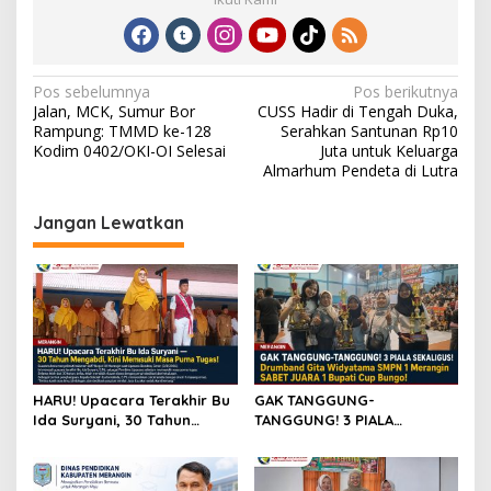
N
Pos sebelumnya
Pos berikutnya
Jalan, MCK, Sumur Bor
CUSS Hadir di Tengah Duka,
a
Rampung: TMMD ke-128
Serahkan Santunan Rp10
v
Kodim 0402/OKI-OI Selesai
Juta untuk Keluarga
Almarhum Pendeta di Lutra
i
g
Jangan Lewatkan
a
s
i
p
o
s
HARU! Upacara Terakhir Bu
GAK TANGGUNG-
Ida Suryani, 30 Tahun
TANGGUNG! 3 PIALA
Mengabdi di SMPN 1
SEKALIGUS! Drumband Gita
Merangin
Widyatama SMPN 1
Merangin SABET JUARA 1