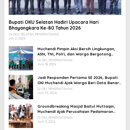
Bupati OKU Selatan Hadiri Upacara Hari
Bhayangkara Ke-80 Tahun 2026
Di OKU SELATAN, PEMERINTAHAN
Juli 2, 2026
Muchendi Pimpin Aksi Bersih Lingkungan,
ASN, TNI, Polri, dan Warga Bergotong
Royong
Di OKI, PEMERINTAHAN
Juni 18, 2026
Jadi Responden Pertama SE 2026, Bupati
OKI Muchendi Ajak Warga Beri Data Benar
ke Petugas BPS
Di OKI, PEMERINTAHAN
Juni 15, 2026
Groundbreaking Masjid Baitul Muttaqin,
Muchendi Ajak Perusahaan Pedamaran
Timur Turut Bantu
Di OKI, PEMERINTAHAN
Juni 4, 2026