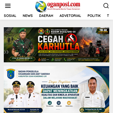
L
e
w
a
SOSIAL
NEWS
DAERAH
ADVETORIAL
POLITIK
TNI
t
i
k
e
k
o
n
t
e
n