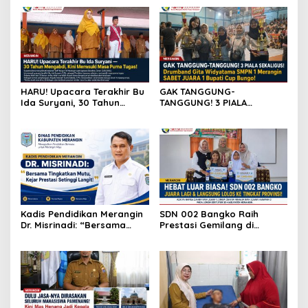
HARU! Upacara Terakhir Bu
GAK TANGGUNG-
Ida Suryani, 30 Tahun
TANGGUNG! 3 PIALA
Mengabdi di SMPN 1
SEKALIGUS! Drumband Gita
Merangin
Widyatama SMPN 1
Merangin SABET JUARA 1
Bupati Cup Bungo!
Kadis Pendidikan Merangin
SDN 002 Bangko Raih
Dr. Misrinadi: “Bersama
Prestasi Gemilang di
Tingkatkan Mutu, Kejar
Lomba Bertutur, Wakili
Prestasi Setinggi Langit!”
Merangin ke Tingkat
Provinsi