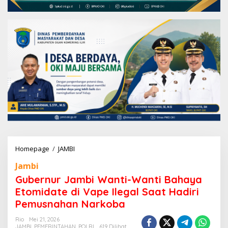
Homepage
/
JAMBI
G
u
Jambi
b
e
Gubernur Jambi Wanti-Wanti Bahaya
r
Etomidate di Vape Ilegal Saat Hadiri
n
Pemusnahan Narkoba
u
r
Rio
Mei 21, 2026
J
JAMBI
,
PEMERINTAHAN
,
POLRI
619 Dilihat