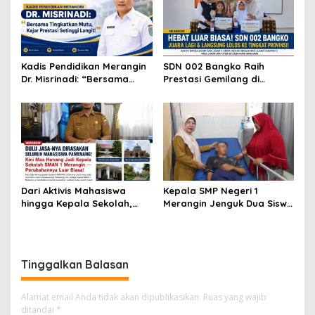
Bupati Cup Bungo!
Kadis Pendidikan Merangin
SDN 002 Bangko Raih
Dr. Misrinadi: “Bersama
Prestasi Gemilang di
Tingkatkan Mutu, Kejar
Lomba Bertutur, Wakili
Prestasi Setinggi Langit!”
Merangin ke Tingkat
Provinsi
Dari Aktivis Mahasiswa
Kepala SMP Negeri 1
hingga Kepala Sekolah,
Merangin Jenguk Dua Siswa
Dedikasi Henang Priyanto
Korban Kecelakaan, Wujud
untuk Dunia Pendidikan
Nyata Kepedulian
Terus Menginspirasi
terhadap Peserta Didik
Tinggalkan Balasan
Alamat email Anda tidak akan dipublikasikan.
Ruas yang wajib
ditandai
*