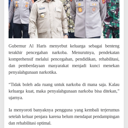
r
i
P
e
m
u
s
n
a
Gubernur Al Haris menyebut keluarga sebagai benteng
h
terakhir pencegahan narkoba. Menurutnya, pendekatan
a
komprehensif melalui pencegahan, pendidikan, rehabilitasi,
n
N
dan pemberdayaan masyarakat menjadi kunci menekan
a
penyalahgunaan narkotika.
r
k
“Tidak boleh ada ruang untuk narkoba di mana saja. Kalau
o
b
keluarga kuat, maka penyalahgunaan narkoba bisa ditekan,”
a
ujarnya.
Ia menyoroti banyaknya pengguna yang kembali terjerumus
setelah keluar penjara karena belum mendapat pendampingan
dan rehabilitasi optimal.