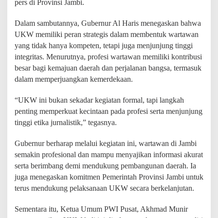
pers di Provinsi Jambi.
J
a
m
Dalam sambutannya, Gubernur Al Haris menegaskan bahwa
b
UKW memiliki peran strategis dalam membentuk wartawan
i
yang tidak hanya kompeten, tetapi juga menjunjung tinggi
,
T
integritas. Menurutnya, profesi wartawan memiliki kontribusi
e
besar bagi kemajuan daerah dan perjalanan bangsa, termasuk
g
dalam memperjuangkan kemerdekaan.
a
s
“UKW ini bukan sekadar kegiatan formal, tapi langkah
k
a
penting memperkuat kecintaan pada profesi serta menjunjung
n
tinggi etika jurnalistik,” tegasnya.
P
e
Gubernur berharap melalui kegiatan ini, wartawan di Jambi
n
t
semakin profesional dan mampu menyajikan informasi akurat
i
serta berimbang demi mendukung pembangunan daerah. Ia
n
juga menegaskan komitmen Pemerintah Provinsi Jambi untuk
g
n
terus mendukung pelaksanaan UKW secara berkelanjutan.
y
a
Sementara itu, Ketua Umum PWI Pusat, Akhmad Munir
I