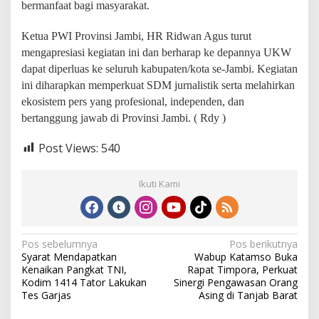
bermanfaat bagi masyarakat.
Ketua PWI Provinsi Jambi, HR Ridwan Agus turut
mengapresiasi kegiatan ini dan berharap ke depannya UKW
dapat diperluas ke seluruh kabupaten/kota se-Jambi. Kegiatan
ini diharapkan memperkuat SDM jurnalistik serta melahirkan
ekosistem pers yang profesional, independen, dan
bertanggung jawab di Provinsi Jambi. ( Rdy )
Post Views:
540
Ikuti Kami
N
Pos sebelumnya
Pos berikutnya
Syarat Mendapatkan
Wabup Katamso Buka
a
Kenaikan Pangkat TNI,
Rapat Timpora, Perkuat
v
Kodim 1414 Tator Lakukan
Sinergi Pengawasan Orang
Tes Garjas
Asing di Tanjab Barat
i