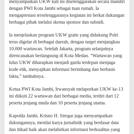
menyampaikan UKW kali ini diselenggarakan secara mandiri
n
dengan PWI Kota Jambi sebagai tuan rumah. Ia
t
e
mengapresiasi terselenggaranya kegiatan ini berkat dukungan
g
berbagai pihak melalui skema sponsor dan subsidi.
r
i
Ia menjelaskan program UKW gratis yang didukung Polri
t
a
terus digelar di berbagai daerah, dengan target menjangkau
s
10.000 wartawan. Setelah Jakarta, program selanjutnya
W
direncanakan berlangsung di Kota Medan. “Wartawan yang
a
r
lulus UKW diharapkan menjadi garda terdepan menjaga
t
kode etik, menyajikan informasi berimbang dan berbasis
a
fakta,” tambahnya.
w
a
Ketua PWI Kota Jambi, Irwansyah melaporkan UKW ke-13
n
ini diikuti 22 wartawan dari berbagai media, terdiri dari 12
peserta jenjang muda dan 10 peserta jenjang utama.
Kapolda Jambi, Krisno H. Siregar juga menyampaikan
dukungannya, menilai karya jurnalistik yang berdasar data
dan itikad baik akan melahirkan informasi berkualitas yang