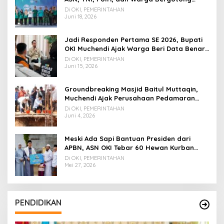
Royong
Di OKI, PEMERINTAHAN
Juni 18, 2026
Jadi Responden Pertama SE 2026, Bupati
OKI Muchendi Ajak Warga Beri Data Benar
ke Petugas BPS
Di OKI, PEMERINTAHAN
Juni 15, 2026
Groundbreaking Masjid Baitul Muttaqin,
Muchendi Ajak Perusahaan Pedamaran
Timur Turut Bantu
Di OKI, PEMERINTAHAN
Juni 4, 2026
Meski Ada Sapi Bantuan Presiden dari
APBN, ASN OKI Tebar 60 Hewan Kurban
Tanpa Gunakan APBD
Di OKI, PEMERINTAHAN
Mei 27, 2026
PENDIDIKAN