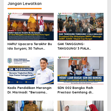
g
Jangan Lewatkan
a
s
i
p
o
s
HARU! Upacara Terakhir Bu
GAK TANGGUNG-
Ida Suryani, 30 Tahun
TANGGUNG! 3 PIALA
Mengabdi di SMPN 1
SEKALIGUS! Drumband Gita
Merangin
Widyatama SMPN 1
Merangin SABET JUARA 1
Bupati Cup Bungo!
Kadis Pendidikan Merangin
SDN 002 Bangko Raih
Dr. Misrinadi: “Bersama
Prestasi Gemilang di
Tingkatkan Mutu, Kejar
Lomba Bertutur, Wakili
Prestasi Setinggi Langit!”
Merangin ke Tingkat
Provinsi