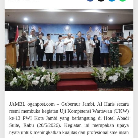
l
H
a
r
i
s
B
u
k
a
U
K
W
k
e
-
1
3
P
JAMBI, oganpost.com – Gubernur Jambi, Al Haris secara
W
resmi membuka kegiatan Uji Kompetensi Wartawan (UKW)
I
ke-13 PWI Kota Jambi yang berlangsung di Hotel Abadi
K
o
Suite, Rabu (20/5/2026). Kegiatan ini merupakan upaya
t
nyata untuk meningkatkan kualitas dan profesionalisme insan
a