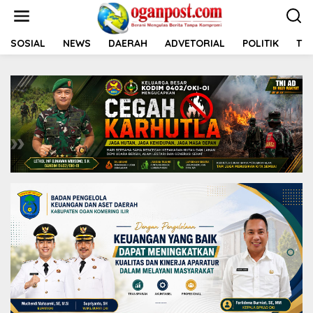
L
e
w
a
SOSIAL
NEWS
DAERAH
ADVETORIAL
POLITIK
TNI
t
i
k
e
k
o
n
t
e
n