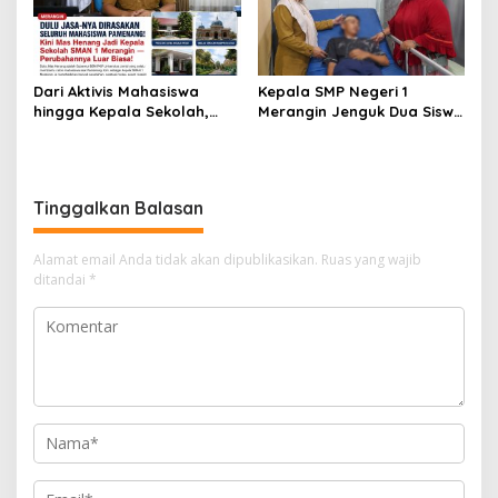
Dari Aktivis Mahasiswa
Kepala SMP Negeri 1
hingga Kepala Sekolah,
Merangin Jenguk Dua Siswa
Dedikasi Henang Priyanto
Korban Kecelakaan, Wujud
untuk Dunia Pendidikan
Nyata Kepedulian
Terus Menginspirasi
terhadap Peserta Didik
Tinggalkan Balasan
Alamat email Anda tidak akan dipublikasikan.
Ruas yang wajib
ditandai
*