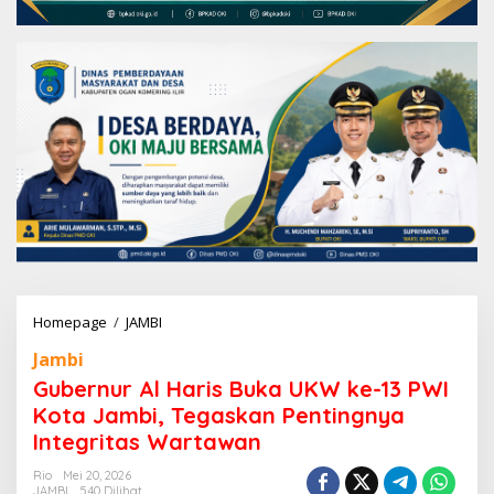
Homepage
/
JAMBI
G
u
Jambi
b
e
Gubernur Al Haris Buka UKW ke-13 PWI
r
Kota Jambi, Tegaskan Pentingnya
n
Integritas Wartawan
u
r
Rio
Mei 20, 2026
A
JAMBI
540 Dilihat