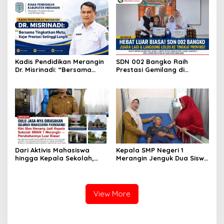
Merangin SABET JUARA 1
Bupati Cup Bungo!
Kadis Pendidikan Merangin
SDN 002 Bangko Raih
Dr. Misrinadi: “Bersama
Prestasi Gemilang di
Tingkatkan Mutu, Kejar
Lomba Bertutur, Wakili
Prestasi Setinggi Langit!”
Merangin ke Tingkat
Provinsi
Dari Aktivis Mahasiswa
Kepala SMP Negeri 1
hingga Kepala Sekolah,
Merangin Jenguk Dua Siswa
Dedikasi Henang Priyanto
Korban Kecelakaan, Wujud
untuk Dunia Pendidikan
Nyata Kepedulian
Terus Menginspirasi
terhadap Peserta Didik
View More