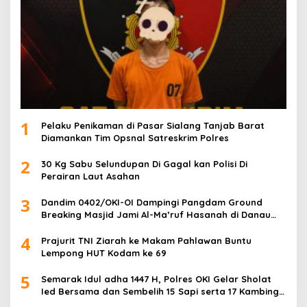
1
Pelaku Penikaman di Pasar Sialang Tanjab Barat
Diamankan Tim Opsnal Satreskrim Polres
2
30 Kg Sabu Selundupan Di Gagal kan Polisi Di
Perairan Laut Asahan
3
Dandim 0402/OKI-OI Dampingi Pangdam Ground
Breaking Masjid Jami Al-Ma’ruf Hasanah di Danau
Biru Ogan Ilir
4
Prajurit TNI Ziarah ke Makam Pahlawan Buntu
Lempong HUT Kodam ke 69
5
Semarak Idul adha 1447 H, Polres OKI Gelar Sholat
Ied Bersama dan Sembelih 15 Sapi serta 17 Kambing
Kurban