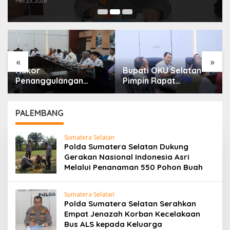
Mei 23, 2026
«
»
Rakor
Bupati OKU Selatan
Penanggulangan
Pimpin Rapat
Kemiskinan Dan
Koordinasi Verifikasi
Program 3 Juta
Kebutuhan Rehabilitasi
Rumah, Pemkab OKU
Dan Rekonstruksi
PALEMBANG
Selatan Perkuat
Pascabencana
Kolaborasi Dengan
Bersama BNPB
Sumatera Selatan
Pemprov Sumsel
Polda Sumatera Selatan Dukung
Gerakan Nasional Indonesia Asri
Melalui Penanaman 550 Pohon Buah
Sumatera Selatan
Polda Sumatera Selatan Serahkan
Empat Jenazah Korban Kecelakaan
Bus ALS kepada Keluarga