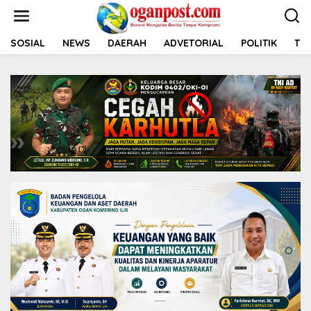
L
e
w
a
SOSIAL
NEWS
DAERAH
ADVETORIAL
POLITIK
TNI
t
i
k
e
k
o
n
t
e
n