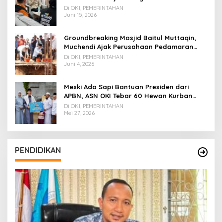
ke Petugas BPS
Di OKI, PEMERINTAHAN
Juni 15, 2026
Groundbreaking Masjid Baitul Muttaqin,
Muchendi Ajak Perusahaan Pedamaran
Timur Turut Bantu
Di OKI, PEMERINTAHAN
Juni 4, 2026
Meski Ada Sapi Bantuan Presiden dari
APBN, ASN OKI Tebar 60 Hewan Kurban
Tanpa Gunakan APBD
Di OKI, PEMERINTAHAN
Mei 27, 2026
PENDIDIKAN