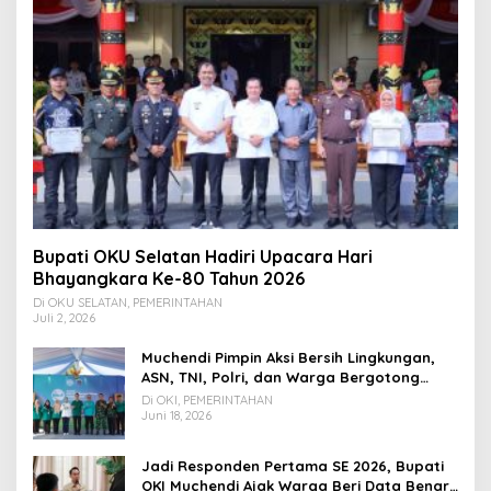
Bupati OKU Selatan Hadiri Upacara Hari
Bhayangkara Ke-80 Tahun 2026
Di OKU SELATAN, PEMERINTAHAN
Juli 2, 2026
Muchendi Pimpin Aksi Bersih Lingkungan,
ASN, TNI, Polri, dan Warga Bergotong
Royong
Di OKI, PEMERINTAHAN
Juni 18, 2026
Jadi Responden Pertama SE 2026, Bupati
OKI Muchendi Ajak Warga Beri Data Benar