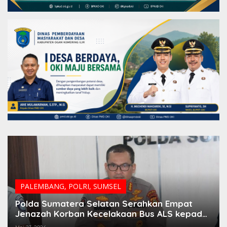
PALEMBANG
,
POLRI
,
SUMSEL
Polda Sumatera Selatan Serahkan Empat
Jenazah Korban Kecelakaan Bus ALS kepada
Keluarga