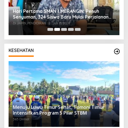
Hari Pertama SMAN 1 MERANGIN: Penuh
P
t
Senyuman, 324 Siswa Baru Mulai Perjalanan
In
Baru
T
Di JAMBI, PENDIDIKAN
|
Juli 13, 2026
Di
KESEHATAN
Menuju Luwu Timur Sehat, Tomoni Timur
Intensifkan Program 5 Pilar STBM
565 Dilihat