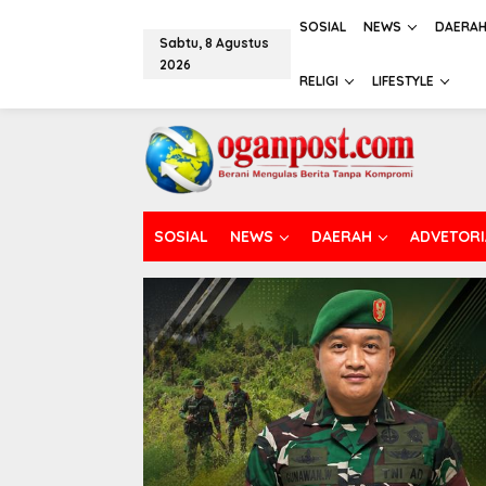
L
e
SOSIAL
NEWS
DAERA
Sabtu, 8 Agustus
w
2026
a
RELIGI
LIFESTYLE
t
i
k
e
k
o
n
t
SOSIAL
NEWS
DAERAH
ADVETORI
e
n