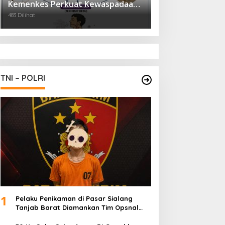
Kemenkes Perkuat Kewaspadaan
Virus Hanta
483 Dilihat
TNI – POLRI
1
Pelaku Penikaman di Pasar Sialang
Tanjab Barat Diamankan Tim Opsnal
Satreskrim Polres