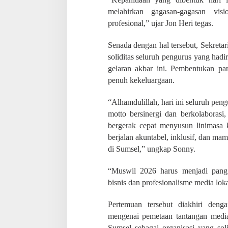
melahirkan gagasan-gagasan vi
profesional,” ujar Jon Heri tegas.
Senada dengan hal tersebut, Sekret
soliditas seluruh pengurus yang ha
gelaran akbar ini. Pembentukan pani
penuh kekeluargaan.
“Alhamdulillah, hari ini seluruh pe
motto bersinergi dan berkolaborasi,
bergerak cepat menyusun linimasa 
berjalan akuntabel, inklusif, dan ma
di Sumsel,” ungkap Sonny.
“Muswil 2026 harus menjadi pang
bisnis dan profesionalisme media loka
Pertemuan tersebut diakhiri deng
mengenai pemetaan tantangan medi
Sumsel sebagai organisasi yang sol