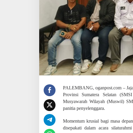
R
e
s
m
i
D
i
b
e
n
t
u
k
d
i
P
a
PALEMBANG, oganpost.com – Jajara
l
Provinsi Sumatera Selatan (SMSI
e
Musyawarah Wilayah (Muswil) SM
m
b
panitia penyelenggara.
a
n
Momentum krusial bagi masa depan i
g
disepakati dalam acara silaturah