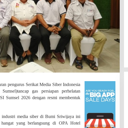
n pengurus Serikat Media Siber Indonesia
 Sumsel)tancap gas persiapan perhelatan
SI Sumsel 2026 dengan resmi membentuk
SDN 002 Bangko Raih Prestasi
ndustri media siber di Bumi Sriwijaya ini
Gemilang di Lomba Bertutur,
mi hangat yang berlangsung di OPA Hotel
Wakili Merangin ke Tingkat