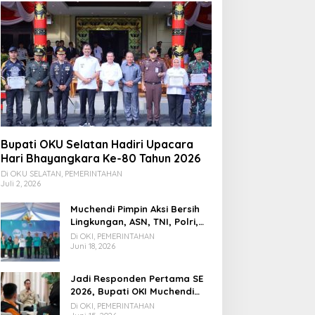
Bupati OKU Selatan Hadiri Upacara
Hari Bhayangkara Ke-80 Tahun 2026
Di OKU SELATAN, PEMERINTAHAN
Juli 2, 2026
Muchendi Pimpin Aksi Bersih
Lingkungan, ASN, TNI, Polri,
dan Warga Bergotong
Di OKI, PEMERINTAHAN
Royong
Juni 18, 2026
Jadi Responden Pertama SE
2026, Bupati OKI Muchendi
Ajak Warga Beri Data Benar
Di OKI, PEMERINTAHAN