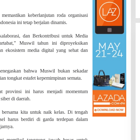
Di JAMBI, PENDIDIKAN
|
Juli 22, 2026
Provinsi
 memastikan keberlanjutan roda organisasi
donesia ini tetap berjalan dinamis.
alaborasi, dan Berkontribusi untuk Media
rtabat,” Muswil tahun ini diproyeksikan
an ekosistem media digital yang sehat dan
enegaskan bahwa Muswil bukan sekadar
ian tongkat estafet kepemimpinan semata.
kat provinsi ini harus menjadi momentum
siber di daerah.
bersama kita untuk naik kelas. Di tengah
el harus berdiri di garda terdepan dalam
jarnya.
 ini memikul tanggung jawab besar untuk