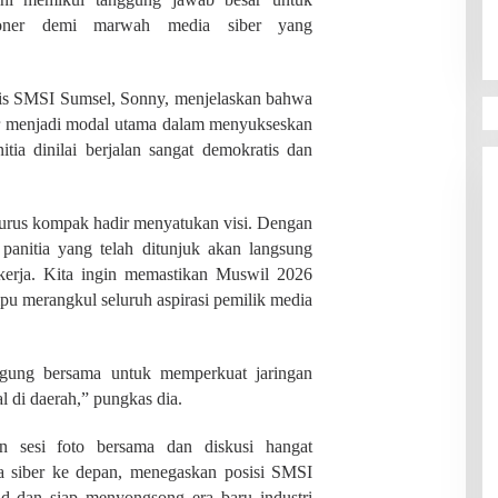
sioner demi marwah media siber yang
aris SMSI Sumsel, Sonny, menjelaskan bahwa
dir menjadi modal utama dalam menyukseskan
tia dinilai berjalan sangat demokratis dan
ngurus kompak hadir menyatukan visi. Dengan
 panitia yang telah ditunjuk akan langsung
kerja. Kita ingin memastikan Muswil 2026
mpu merangkul seluruh aspirasi pemilik media
gung bersama untuk memperkuat jaringan
l di daerah,” pungkas dia.
an sesi foto bersama dan diskusi hangat
a siber ke depan, menegaskan posisi SMSI
id dan siap menyongsong era baru industri