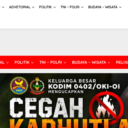
H
ADVETORIAL
POLITIK
TNI – POLRI
BUDAYA – WISATA
AL
POLITIK
TNI – POLRI
BUDAYA – WISATA
RELIG