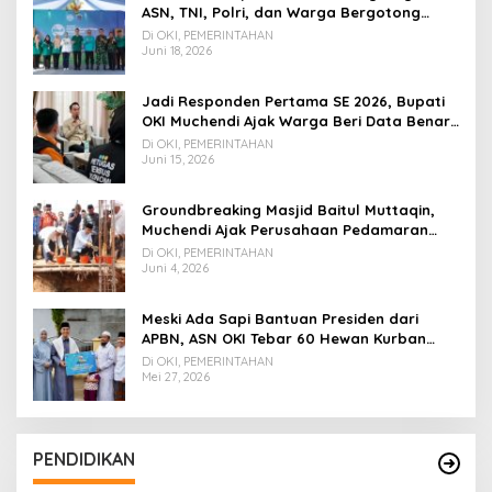
ASN, TNI, Polri, dan Warga Bergotong
Royong
Di OKI, PEMERINTAHAN
Juni 18, 2026
Jadi Responden Pertama SE 2026, Bupati
OKI Muchendi Ajak Warga Beri Data Benar
ke Petugas BPS
Di OKI, PEMERINTAHAN
Juni 15, 2026
Groundbreaking Masjid Baitul Muttaqin,
Muchendi Ajak Perusahaan Pedamaran
Timur Turut Bantu
Di OKI, PEMERINTAHAN
Juni 4, 2026
Meski Ada Sapi Bantuan Presiden dari
APBN, ASN OKI Tebar 60 Hewan Kurban
Tanpa Gunakan APBD
Di OKI, PEMERINTAHAN
Mei 27, 2026
PENDIDIKAN