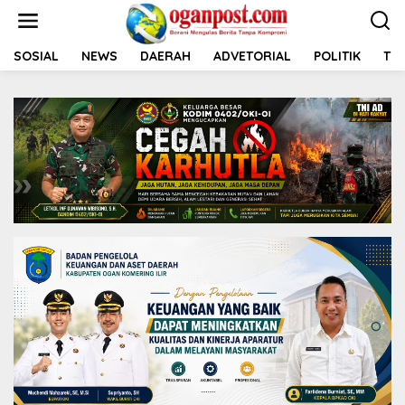
L
e
w
a
SOSIAL
NEWS
DAERAH
ADVETORIAL
POLITIK
TNI
t
i
k
e
k
o
n
t
e
n