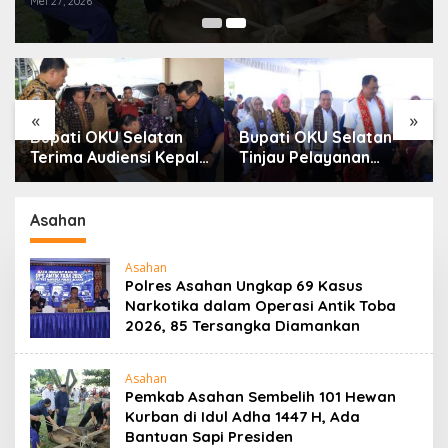
Mei 27, 2026
«
»
Bupati OKU Selatan
Bupati OKU Selatan
Terima Audiensi Kepala
Tinjau Pelayanan
Samsat, Perkuat
Kesehatan Gratis Di
Sinergi Tingkatkan
Puskesmas Buay
Pendapatan Daerah
Rawan, Wujud Nyata
Asahan
Kepedulian
Pemerintah Kepada
Asahan
Masyarakat
Polres Asahan Ungkap 69 Kasus
Narkotika dalam Operasi Antik Toba
2026, 85 Tersangka Diamankan
Asahan
Pemkab Asahan Sembelih 101 Hewan
Kurban di Idul Adha 1447 H, Ada
Bantuan Sapi Presiden