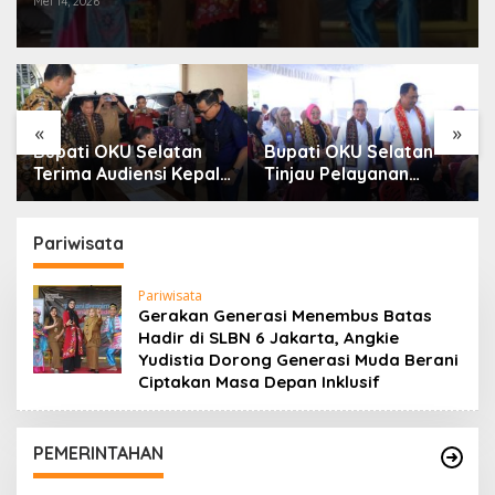
Mei 14, 2026
Inklusif
«
»
Bupati OKU Selatan
Bupati OKU Selatan
Terima Audiensi Kepala
Tinjau Pelayanan
Samsat, Perkuat
Kesehatan Gratis Di
Sinergi Tingkatkan
Puskesmas Buay
Pendapatan Daerah
Rawan, Wujud Nyata
Pariwisata
Kepedulian
Pemerintah Kepada
Pariwisata
Masyarakat
Gerakan Generasi Menembus Batas
Hadir di SLBN 6 Jakarta, Angkie
Yudistia Dorong Generasi Muda Berani
Ciptakan Masa Depan Inklusif
PEMERINTAHAN