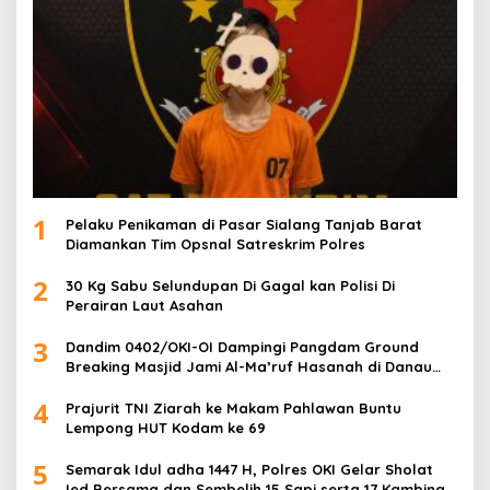
1
Pelaku Penikaman di Pasar Sialang Tanjab Barat
Diamankan Tim Opsnal Satreskrim Polres
2
30 Kg Sabu Selundupan Di Gagal kan Polisi Di
Perairan Laut Asahan
3
Dandim 0402/OKI-OI Dampingi Pangdam Ground
Breaking Masjid Jami Al-Ma’ruf Hasanah di Danau
Biru Ogan Ilir
4
Prajurit TNI Ziarah ke Makam Pahlawan Buntu
Lempong HUT Kodam ke 69
5
Semarak Idul adha 1447 H, Polres OKI Gelar Sholat
Ied Bersama dan Sembelih 15 Sapi serta 17 Kambing