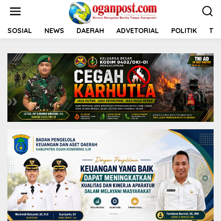
L
e
w
a
SOSIAL
NEWS
DAERAH
ADVETORIAL
POLITIK
TNI
t
i
k
e
k
o
n
t
e
n