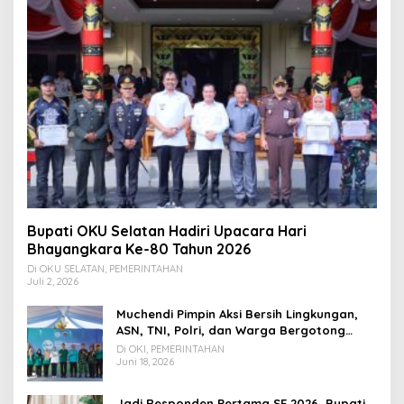
Bupati OKU Selatan Hadiri Upacara Hari
Bhayangkara Ke-80 Tahun 2026
Di OKU SELATAN, PEMERINTAHAN
Juli 2, 2026
Muchendi Pimpin Aksi Bersih Lingkungan,
ASN, TNI, Polri, dan Warga Bergotong
Royong
Di OKI, PEMERINTAHAN
Juni 18, 2026
Jadi Responden Pertama SE 2026, Bupati