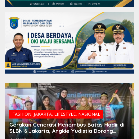
FASHION
,
JAKARTA
,
LIFESTYLE
,
NASIONAL
Gerakan Generasi Menembus Batas Hadir di
SLBN 6 Jakarta, Angkie Yudistia Dorong
Generasi Muda Berani Ciptakan Masa Depan