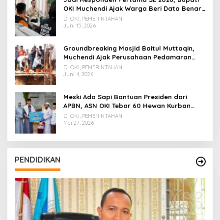
OKI Muchendi Ajak Warga Beri Data Benar
ke Petugas BPS
Di OKI, PEMERINTAHAN
Juni 15, 2026
Groundbreaking Masjid Baitul Muttaqin,
Muchendi Ajak Perusahaan Pedamaran
Timur Turut Bantu
Di OKI, PEMERINTAHAN
Juni 4, 2026
Meski Ada Sapi Bantuan Presiden dari
APBN, ASN OKI Tebar 60 Hewan Kurban
Tanpa Gunakan APBD
Di OKI, PEMERINTAHAN
Mei 27, 2026
PENDIDIKAN