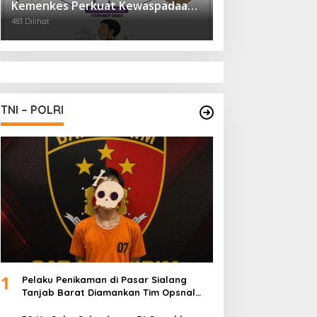
Kemenkes Perkuat Kewaspadaan
Virus Hanta
483 Dilihat
TNI – POLRI
1
Pelaku Penikaman di Pasar Sialang
Tanjab Barat Diamankan Tim Opsnal
Satreskrim Polres