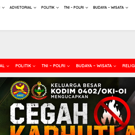
H
ADVETORIAL
POLITIK
TNI – POLRI
BUDAYA – WISATA
AL
POLITIK
TNI – POLRI
BUDAYA – WISATA
RELIG