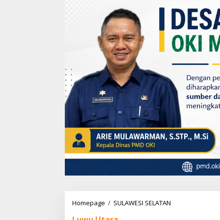
Homepage
/
SULAWESI SELATAN
W
a
Luwu Utara