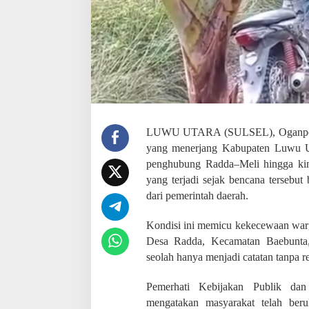
J
a
l
a
n
R
u
s
a
k
P
LUWU UTARA (SULSEL), Oganpost.
a
yang menerjang Kabupaten Luwu Uta
s
c
penghubung Radda–Meli hingga kin
a
yang terjadi sejak bencana terseb
b
dari pemerintah daerah.
a
n
Kondisi ini memicu kekecewaan war
j
i
Desa Radda, Kecamatan Baebunta,
r
seolah hanya menjadi catatan tanpa re
B
a
Pemerhati Kebijakan Publik da
n
d
mengatakan masyarakat telah ber