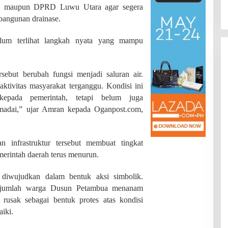
Di JAMBI, PENDIDIKAN
|
Juli 22, 2026
a maupun DPRD Luwu Utara agar segera
Provinsi
bangunan drainase.
lum terlihat langkah nyata yang mampu
rsebut berubah fungsi menjadi saluran air.
ktivitas masyarakat terganggu. Kondisi ini
 kepada pemerintah, tetapi belum juga
adai,” ujar Amran kepada Oganpost.com,
 infrastruktur tersebut membuat tingkat
erintah daerah terus menurun.
iwujudkan dalam bentuk aksi simbolik.
sejumlah warga Dusun Petambua menanam
rusak sebagai bentuk protes atas kondisi
aiki.