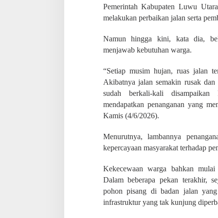
a
Pemerintah Kabupaten Luwu Utar
n
melakukan perbaikan jalan serta pem
g
B
e
Namun hingga kini, kata dia, be
l
menjawab kebutuhan warga.
u
m
“Setiap musim hujan, ruas jalan te
T
e
Akibatnya jalan semakin rusak dan a
r
sudah berkali-kali disampaikan
s
mendapatkan penanganan yang mem
e
Kamis (4/6/2026).
n
t
u
Menurutnya, lambannya penanganan
h
kepercayaan masyarakat terhadap pem
P
e
Kekecewaan warga bahkan mulai d
r
b
Dalam beberapa pekan terakhir, 
a
pohon pisang di badan jalan yang 
i
infrastruktur yang tak kunjung diperb
k
a