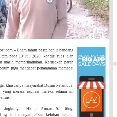
com – Enam tahun pasca banjir bandang
ra pada 13 Juli 2020, kondisi ruas jalan
i masih memprihatinkan. Kerusakan parah
ut belum juga mendapat penanganan memadai
ga, khususnya masyarakat Dusun Petambua,
 yang merasa aspirasi mereka selama ini
alisasi.
SDN 002 Bangko Raih Prestasi
n Lingkungan Hidup, Amran S. Titing,
Gemilang di Lomba Bertutur,
ulang kali menyampaikan keluhan kepada
Wakili Merangin ke Tingkat