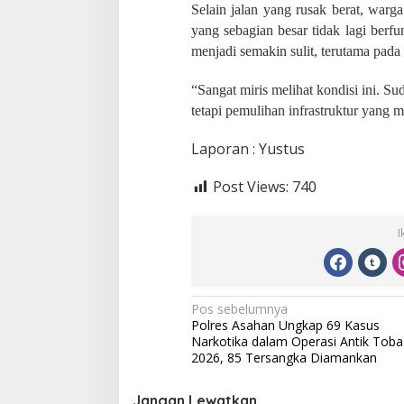
n
Selain jalan yang rusak berat, war
yang sebagian besar tidak lagi berf
menjadi semakin sulit, terutama pada
“Sangat miris melihat kondisi ini. S
tetapi pemulihan infrastruktur yang 
Laporan : Yustus
Post Views:
740
I
N
Pos sebelumnya
Polres Asahan Ungkap 69 Kasus
a
Narkotika dalam Operasi Antik Toba
v
2026, 85 Tersangka Diamankan
i
Jangan Lewatkan