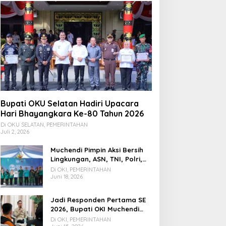
Bupati OKU Selatan Hadiri Upacara
Hari Bhayangkara Ke-80 Tahun 2026
Di OKU SELATAN, PEMERINTAHAN
Juli 2, 2026
Muchendi Pimpin Aksi Bersih
Lingkungan, ASN, TNI, Polri,
dan Warga Bergotong
Di OKI, PEMERINTAHAN
Royong
Juni 18, 2026
Jadi Responden Pertama SE
2026, Bupati OKI Muchendi
Ajak Warga Beri Data Benar
Di OKI, PEMERINTAHAN