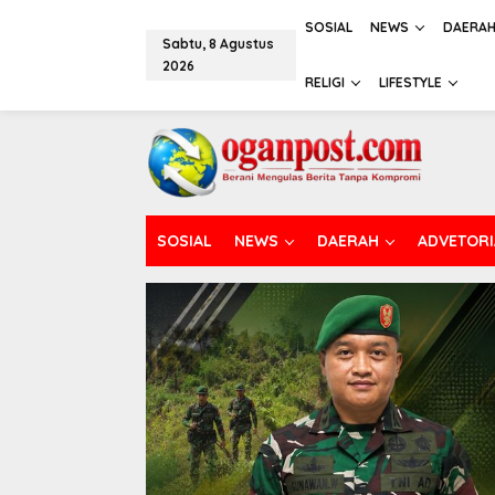
L
e
SOSIAL
NEWS
DAERA
Sabtu, 8 Agustus
w
2026
a
RELIGI
LIFESTYLE
t
i
k
e
k
o
n
t
SOSIAL
NEWS
DAERAH
ADVETORI
e
n