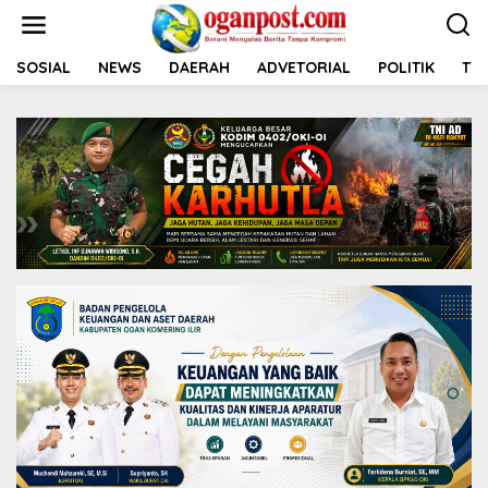
L
e
w
a
SOSIAL
NEWS
DAERAH
ADVETORIAL
POLITIK
TNI
t
i
k
e
k
o
n
t
e
n