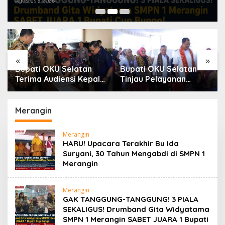
Agustus 3, 2026
«
»
Bupati OKU Selatan
Bupati OKU Selatan
Terima Audiensi Kepala
Tinjau Pelayanan
Samsat, Perkuat
Kesehatan Gratis Di
Sinergi Tingkatkan
Puskesmas Buay
Pendapatan Daerah
Rawan, Wujud Nyata
Merangin
Kepedulian
Pemerintah Kepada
Merangin
Masyarakat
HARU! Upacara Terakhir Bu Ida
Suryani, 30 Tahun Mengabdi di SMPN 1
Merangin
Merangin
GAK TANGGUNG-TANGGUNG! 3 PIALA
SEKALIGUS! Drumband Gita Widyatama
SMPN 1 Merangin SABET JUARA 1 Bupati