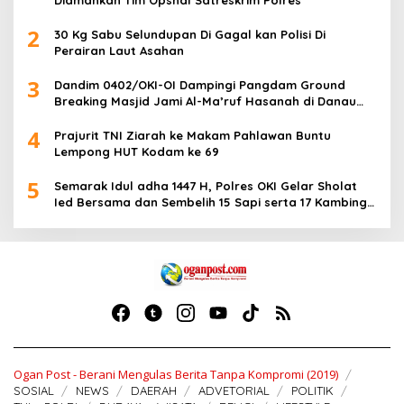
Diamankan Tim Opsnal Satreskrim Polres
2
30 Kg Sabu Selundupan Di Gagal kan Polisi Di
Perairan Laut Asahan
3
Dandim 0402/OKI-OI Dampingi Pangdam Ground
Breaking Masjid Jami Al-Ma’ruf Hasanah di Danau
Biru Ogan Ilir
4
Prajurit TNI Ziarah ke Makam Pahlawan Buntu
Lempong HUT Kodam ke 69
5
Semarak Idul adha 1447 H, Polres OKI Gelar Sholat
Ied Bersama dan Sembelih 15 Sapi serta 17 Kambing
Kurban
Ogan Post - Berani Mengulas Berita Tanpa Kompromi (2019)
SOSIAL
NEWS
DAERAH
ADVETORIAL
POLITIK