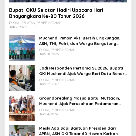
Bupati OKU Selatan Hadiri Upacara Hari
Bhayangkara Ke-80 Tahun 2026
Di OKU SELATAN, PEMERINTAHAN
Juli 2, 2026
Muchendi Pimpin Aksi Bersih Lingkungan,
ASN, TNI, Polri, dan Warga Bergotong
Royong
Di OKI, PEMERINTAHAN
Juni 18, 2026
Jadi Responden Pertama SE 2026, Bupati
OKI Muchendi Ajak Warga Beri Data Benar
ke Petugas BPS
Di OKI, PEMERINTAHAN
Juni 15, 2026
Groundbreaking Masjid Baitul Muttaqin,
Muchendi Ajak Perusahaan Pedamaran
Timur Turut Bantu
Di OKI, PEMERINTAHAN
Juni 4, 2026
Meski Ada Sapi Bantuan Presiden dari
APBN, ASN OKI Tebar 60 Hewan Kurban