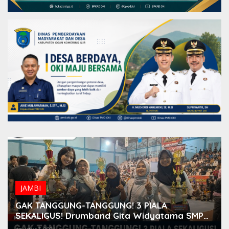
JAMBI
GAK TANGGUNG-TANGGUNG! 3 PIALA
SEKALIGUS! Drumband Gita Widyatama SMPN
1 Merangin SABET JUARA 1 Bupati Cup Bungo!